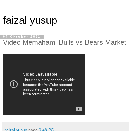
faizal yusup
04 Oktober 2011
Video Memahami Bulls vs Bears Market
faizal yusup
pada
9:48 PG