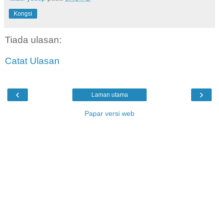
Kongsi
Tiada ulasan:
Catat Ulasan
‹
›
Laman utama
Papar versi web