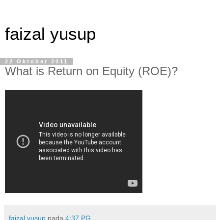
faizal yusup
22 Oktober 2011
What is Return on Equity (ROE)?
faizal yusup
pada
4:37 PG