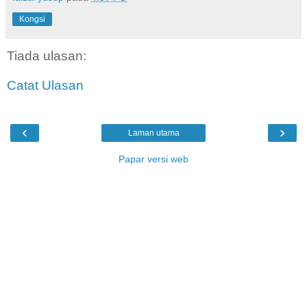
Kongsi
Tiada ulasan:
Catat Ulasan
‹
›
Laman utama
Papar versi web