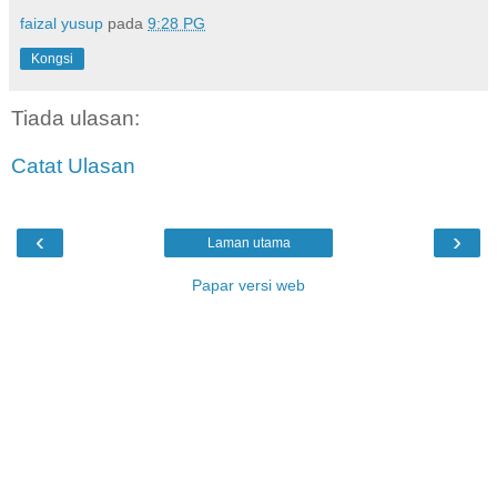
faizal yusup
pada
9:28 PG
Kongsi
Tiada ulasan:
Catat Ulasan
‹
›
Laman utama
Papar versi web