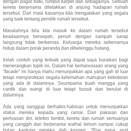
dengan pagar batu, rumput karpet dan sebagainya. Sebuah
kereta berjenama diletakkan di anjung hadapan rumah
tersebut. Dari mata kasarnya kita mengatakan yang segala
yang baik tentang pemilik rumah tersebut.
Masalahnya bila kita masuk ke dalam rumah tersebut
keadaannya bersepah, penuh dengan sampah sarap
langsung tidak berkemas. Keluarga mereka sebenarnya
hidup dalam porak peranda dan dibelenggu hutang.
Inilah contoh yang terbaik yang dapat saya huraikan bagi
menerangkan topik ini. Dalam hal kemanusiaan orang yang
“facade”
ini hanya mahu menunjukkan apa yang gah di luar
tetapi menyorokkan segala kelemahan mahupun kekotoran
yang ada di dalamnya. Seumpama buah mangga yang
cantik dan wangi di luar tetapi busuk dan berulat di
dalamnya.
Ada yang sanggup berhabis-habisan untuk menunjukkan
status mereka kepada yang ramai. Dari pakaian dan
perhiasan diri, telefon bimbit, kereta dan rumah semuanya
yang canggih dan berjenama walhal belum sampai cukup
bulan kantung mereka dah kosong. “Biar papa asal