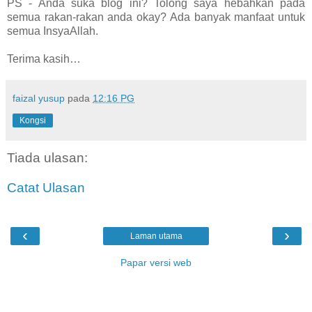
PS - Anda suka blog ini? Tolong saya hebahkan pada
semua rakan-rakan anda okay? Ada banyak manfaat untuk
semua InsyaAllah.
Terima kasih…
faizal yusup
pada
12:16 PG
Kongsi
Tiada ulasan:
Catat Ulasan
‹
›
Laman utama
Papar versi web