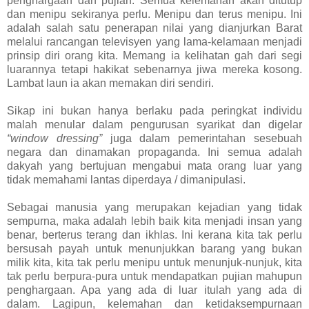
penghargaan dan pujian. Semua kelemahan akan ditutup
dan menipu sekiranya perlu. Menipu dan terus menipu. Ini
adalah salah satu penerapan nilai yang dianjurkan Barat
melalui rancangan televisyen yang lama-kelamaan menjadi
prinsip diri orang kita. Memang ia kelihatan gah dari segi
luarannya tetapi hakikat sebenarnya jiwa mereka kosong.
Lambat laun ia akan memakan diri sendiri.
Sikap ini bukan hanya berlaku pada peringkat individu
malah menular dalam pengurusan syarikat dan digelar
“window dressing”
juga dalam pemerintahan sesebuah
negara dan dinamakan propaganda. Ini semua adalah
dakyah yang bertujuan mengabui mata orang luar yang
tidak memahami lantas diperdaya / dimanipulasi.
Sebagai manusia yang merupakan kejadian yang tidak
sempurna, maka adalah lebih baik kita menjadi insan yang
benar, berterus terang dan ikhlas. Ini kerana kita tak perlu
bersusah payah untuk menunjukkan barang yang bukan
milik kita, kita tak perlu menipu untuk menunjuk-nunjuk, kita
tak perlu berpura-pura untuk mendapatkan pujian mahupun
penghargaan. Apa yang ada di luar itulah yang ada di
dalam. Lagipun, kelemahan dan ketidaksempurnaan