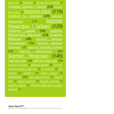
Rest n Go
(1)
RESTNGO
(1)
SAHAM IPO EI POWER
(1)
Segmen Cerpen / Novel
(26)
Segmen
Segmen Hati
(116)
Desa Kasia
(1)
Segmen Isu Semasa
(39)
Segmen
Segmen
Kaunseling
(17)
Kewangan / Saham
(120)
Segmen Lawak
(26)
Segmen
Menangani Masalah
(24)
Segmen
Motivasi
(49)
Segmen Motivasi
Keibubapaan
(10)
Segmen Motivasi
Pasangan
(7)
Segmen Motivasi Pelajar
(13)
Segmen Multimedia
(20)
Segmen Pengisian
(145)
Segmen Puisi
(13)
Segmen Teka Teki
(19)
Seminar Saham
(6)
Seminar AI Saham
(1)
Seminar
saham terbaik di Malaysia
(1)
Seminarfzth
(1)
sifu
saham
(1)
skyechip
(1)
smart money
(1)
Testimoni
(12)
tiada perancangan
(1)
Trading
idea
(1)
value investing
(1)
Volume analysis
(1)
woksyop saham
(1)
YAB Dato Mohd Nassuruddin
bin Daud
(1)
Jom! Ikut FY...