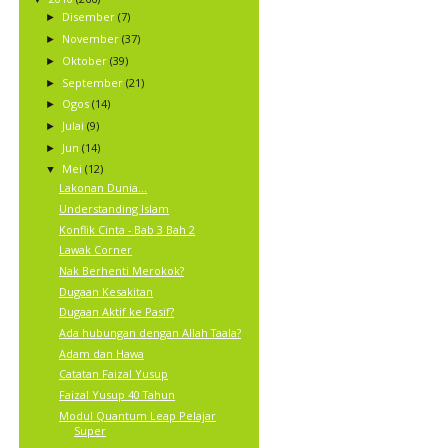
Disember
(7)
►
November
(37)
►
Oktober
(39)
►
September
(21)
►
Ogos
(14)
►
Julai
(9)
►
Jun
(14)
►
Mei
(12)
▼
Lakonan Dunia...
Understanding Islam
Konflik Cinta - Bab 3 Bah 2
Lawak Corner
Nak Berhenti Merokok?
Dugaan Kesakitan
Dugaan Aktif ke Pasif?
Ada hubungan dengan Allah Taala?
Adam dan Hawa
Catatan Faizal Yusup
Faizal Yusup 40 Tahun
Modul Quantum Leap Pelajar
Super