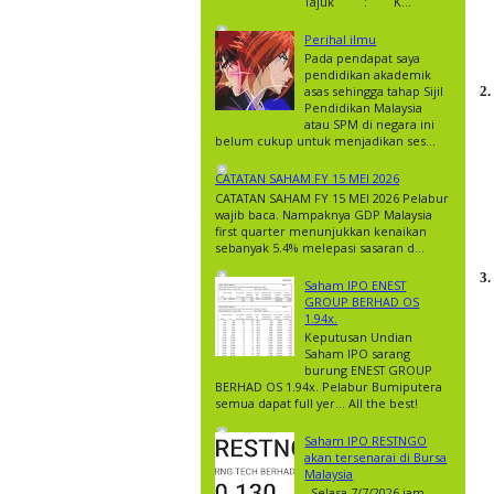
Tajuk : K...
Perihal ilmu
Pada pendapat saya
pendidikan akademik
asas sehingga tahap Sijil
2.
Pendidikan Malaysia
atau SPM di negara ini
belum cukup untuk menjadikan ses...
CATATAN SAHAM FY 15 MEI 2026
CATATAN SAHAM FY 15 MEI 2026 Pelabur
wajib baca. Nampaknya GDP Malaysia
first quarter menunjukkan kenaikan
sebanyak 5.4% melepasi sasaran d...
3.
Saham IPO ENEST
GROUP BERHAD OS
1.94x.
Keputusan Undian
Saham IPO sarang
burung ENEST GROUP
BERHAD OS 1.94x. Pelabur Bumiputera
semua dapat full yer… All the best!
Saham IPO RESTNGO
akan tersenarai di Bursa
Malaysia
Selasa 7/7/2026 jam