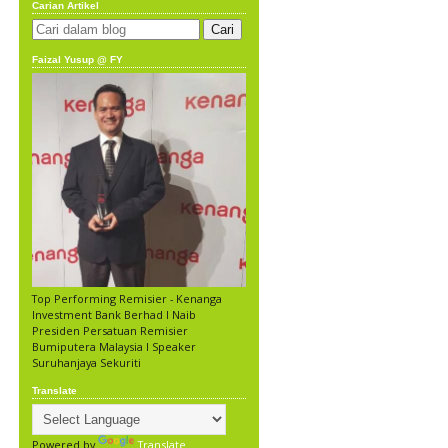
Carian Artikel
Faizal Yusup @ FY
Top Performing Remisier - Kenanga
Investment Bank Berhad l Naib
Presiden Persatuan Remisier
Bumiputera Malaysia l Speaker
Suruhanjaya Sekuriti
Translate
Powered by
Translate