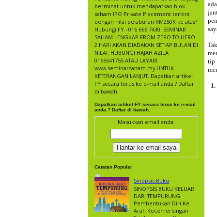
ada
berminat untuk mendapatkan blok
jan
saham IPO Private Placement terkini
pem
dengan nilai pelaburan RM250K ke atas?
say
Hubungi FY - 016 666 7430. SEMINAR
SAHAM LENGKAP FROM ZERO TO HERO
2 HARI AKAN DIADAKAN SETIAP BULAN DI
Tak
NILAI. HUBUNGI HAJAH AZILA
mem
0166641755 ATAU LAYARI
tip
www.seminarsaham.my UNTUK
men
KETERANGAN LANJUT. Dapatkan artikel
FY secara terus ke e-mail anda.? Daftar
1.
di bawah.
Dapatkan artikel FY secara terus ke e-mail
anda.? Daftar di bawah.
Masukkan email anda:
Catatan Popular
Sinopsis Buku
SINOPSIS BUKU KELUAR
DARI TEMPURUNG
Pembentukan Diri Ke
Arah Kecemerlangan