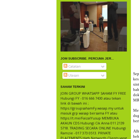
JOM SUBSCRIBE. PERCUMA JER...
Catatan
Sep
Ulasan
ke
sin
SAHAM TERKINI
bah
JOIN GROUP WHATSAPP SAHAM FY FREE
dok
Hubungi FY - 016 666 7430 atau tekan
MR
link di bawah ini ;
https://groupsahamFy.wasap.my untuk
Men
masuk grp wasap bersama FY atau
dug
https://t.me/FaizalYusup MEMBUKA
ber
AKAUN CDS Hubungi Cik Anna 011 2139
5718. TRADING SECARA ONLINE Hubungi
Al
Ramzie - 017 373 0513. PRIVATE
beb
PLACEMENTS High Networth Clients yang