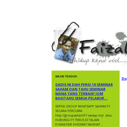
faizal yusup
WAJIB TENGOK
Du
GADIS NI DAH PERGI 10 SEMINAR
SAHAM DAN TAHU SEMINAR
MANA YANG TERBAIK! JOM
BAGITAHU SEMUA PELABUR...
SERTAI GROUP WHATSAPP SAHAM FY
SECARA PERCUMA
http://groupsahamFY.wasap.my/ ​ atau
HUBUNGI FY TERUS DI TALIAN
0166667430 KHIDMAT NASIHAT ...