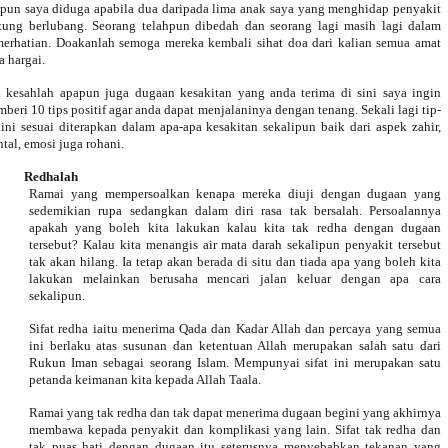
pun saya diduga apabila dua daripada lima anak saya yang menghidap penyakit
tung berlubang. Seorang telahpun dibedah dan seorang lagi masih lagi dalam
erhatian. Doakanlah semoga mereka kembali sihat doa dari kalian semua amat
a hargai.
 kesahlah apapun juga dugaan kesakitan yang anda terima di sini saya ingin
beri 10 tips positif agar anda dapat menjalaninya dengan tenang. Sekali lagi tip-
 ini sesuai diterapkan dalam apa-apa kesakitan sekalipun baik dari aspek zahir,
tal, emosi juga rohani.
Redhalah
Ramai yang mempersoalkan kenapa mereka diuji dengan dugaan yang
sedemikian rupa sedangkan dalam diri rasa tak bersalah. Persoalannya
apakah yang boleh kita lakukan kalau kita tak redha dengan dugaan
tersebut? Kalau kita menangis air mata darah sekalipun penyakit tersebut
tak akan hilang. Ia tetap akan berada di situ dan tiada apa yang boleh kita
lakukan melainkan berusaha mencari jalan keluar dengan apa cara
sekalipun.
Sifat redha iaitu menerima Qada dan Kadar Allah dan percaya yang semua
ini berlaku atas susunan dan ketentuan Allah merupakan salah satu dari
Rukun Iman sebagai seorang Islam. Mempunyai sifat ini merupakan satu
petanda keimanan kita kepada Allah Taala.
Ramai yang tak redha dan tak dapat menerima dugaan begini yang akhirnya
membawa kepada penyakit dan komplikasi yang lain. Sifat tak redha dan
tak puas hati dengan dugaan itu seterusnya menyebabkan tekanan yang