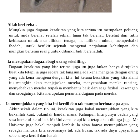
Allah beri rehat.
Mungkin juga dugaan kesakitan yang kita terima itu merupakan peluang
untuk anda berehat setelah sekian lama tak berehat. Berehat dari rutin
kebiasaan untuk memulihkan tenaga, memulihkan minda, memperbaiki
ibadah, untuk berfikir sejenak mengenai perjalanan kehidupan dan
mungkin bertemu ruang untuk dibaiki. Jadi, berehatlah.
Ia merupakan dugaan bagi orang sekeliling.
Dugaan kesakitan yang kita terima juga itu juga bukan hanya ditujukan
buat kita tetapi ia juga secara tak langsung ada kena mengena dengan orang
yang ada kena mengena dengan kita. Ini kerana kesakitan yang kita alami
itu mungkin akan menjejaskan mereka, menyebabkan mereka runsing,
menyebabkan mereka terpaksa membantu baik dari segi fizikal, kewangan
dan sebagainya. Kita merupakan perantara dugaan pada mereka.
.
Ia menunjukkan yang kita ini kerdil dan tak mampu berbuat apa-apa.
Akhir sekali dalam tip ini, kesakitan juga bakal menunjukkan yang kita
bukanlah kuat, bukanlah handal mana. Kalaupun kita punya badan yang
sasa berketul-ketul bak Mr Universe tetapi kita tetap akan diduga juga. Mr
Universe juga bakal menjadi lembik. Ia akan hanya menunjukkan yang
sebagai manusia kita sebenarnya tak ada kuasa, tak ada daya upaya, kita
sebenarnya kerdil dan lemah.