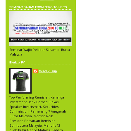
SEMINAR SAHAM FROM ZERO TO HERO
Seminar Wajib Pelabur Saham di Bursa
Malaysia
Biodata FY
faizal yusup
Top Performing Remisier, Kenanga
Investment Bank Berhad, Bekas
Speaker Investsmart, Securities
Commission, Pemenang 7 Anugerah
Bursa Malaysia, Mantan Naib
Presiden Persatuan Remisier
Bumiputera Malaysia, Menulis 12
buah buku Genre Motivasi, Saham