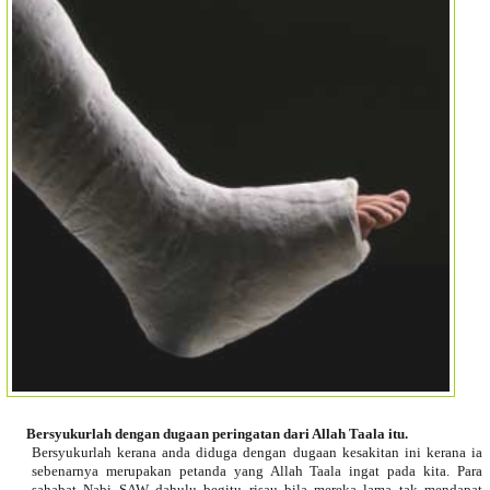
Bersyukurlah dengan dugaan peringatan dari Allah Taala itu.
Bersyukurlah kerana anda diduga dengan dugaan kesakitan ini kerana ia
sebenarnya merupakan petanda yang Allah Taala ingat pada kita. Para
sahabat Nabi SAW dahulu begitu risau bila mereka lama tak mendapat