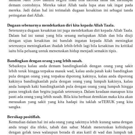
demam contohnya. Mereka takut Allah taala lupa atau tak ingat pada
mereka. Jadi dalan hal ini terimalah dugaan kesakitan ini sebagai tanda
peringatan dari Allah.
Dugaan sebenarnya mendekatkan diri kita kepada Allah Taala.
Seterusnya dugaan kesakitan ini juga mendekatkan diri kepada Allah Taala.
Dalam hal ini ramai yang bila senang melupakan Allah dan bila diuji
dengan ujian kesakitan ini barulah ingatan kepada Allah meningkat
seterusnya meningkatkan ibadah lebih-lebih lagi bila kesakitan itu kritikal
iaitu bila peluang untuk meneruskan hidup menjadi semakin tipis.
Bandingkan dengan orang yang lebih susah.
Sebaiknya kalau anda demam bandingkanlah dengan orang yang sakit
lebih teruk hingga terpaksa masuk wad, kalau anda patah kaki bandingkan
pula dengan orang yang terpaksa dipotong kakinya, kalau anda dipotong
kakinya bandingkanlah pula dengan orang yang lumpuh kakinya, kalau
anda lumpuh kaki bandingkanlah pula dengan orang yang lumpuh hingga
paras tengkuk dan begitu jugalah seterusnya. Dalam keadaan manapun kita
pasti ada orang yang lebih susah. Bila kita berbuat demikian maka kita akan
merasakan yang sakit yang kita hadapi itu taklah seTERUK yang kita
sangka.
Bersikap positiflah.
Kemudian dalam hal ini ada orang yang sakitnya lebih kurang sama dengan
anda tetapi dia rileks, tabah dan sabar. Malah meneruskan kehidupan
dengan gelak tawa walaupun berada di atas katil di wad dan lumpuh tak