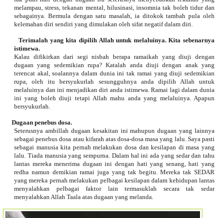
melampau, stress, tekanan mental, hilusinasi, insomnia tak boleh tidur dan
sebagainya. Bermula dengan satu masalah, ia ditokok tambah pula oleh
kelemahan diri sendiri yang dimulakan oleh sifat negatif dalam diri.
Terimalah yang kita dipilih Allah untuk melaluinya. Kita sebenarnya
istimewa.
Kalau difikirkan dari segi nisbah berapa ramaikah yang diuji dengan
dugaan yang sedemikian rupa? Katalah anda diuji dengan anak yang
terencat akal, soalannya dalam dunia ini tak ramai yang diuji sedemikian
rupa, oleh itu bersyukurlah sesungguhnya anda dipilih Allah untuk
melaluinya dan ini menjadikan diri anda istimewa. Ramai lagi dalam dunia
ini yang boleh diuji tetapi Allah mahu anda yang melaluinya. Apapun
bersyukurlah.
Dugaan penebus dosa.
Seterusnya ambillah dugaan kesakitan ini mahupun dugaan yang lainnya
sebagai penebus dosa atau kifarah atas dosa-dosa masa yang lalu. Saya pasti
sebagai manusia kita pernah melakukan dosa dan kesilapan di masa yang
lalu. Tiada manusia yang sempurna. Dalam hal ini ada yang sedar dan tahu
lantas mereka menerima dugaan ini dengan hati yang senang, hati yang
redha namun demikian ramai juga yang tak begitu. Mereka tak SEDAR
yang mereka pernah melakukan pelbagai kesilapan dalam kehidupan lantas
menyalahkan pelbagai faktor lain termasuklah secara tak sedar
menyalahkan Allah Taala atas dugaan yang melanda.