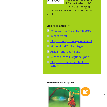
9:00 pagi saham IPO
RESTNGO Listing di
Papan Ace Bursa Malaysia. All the best
gais!!!
Blog Kegemaran FY
Persatuan Remisier Bumiputera
Kereta Mayat
Blog Peluang Perniagaan Score A
Ainon Mohd Tip Perniagaan
Alaf21 Penerbitan Buku
Suzana Ghazali Peguam Syarie
Blog Teknik Berkesan Melabur
Saham
Buku Motivasi karya FY
4.