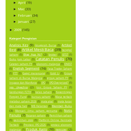
April
(19)
►
Mac
(33)
►
Februari
(34)
►
Januari
(27)
►
2009
(145)
►
Kategori Pengisian
Analisis Kes
(9)
Artikel
Anugerah Bursa
(1)
Artikel Mesti Baca
(39)
Best
(8)
bengkel
Blog Apa Ni?
(2)
saham
(1)
broker
(1)
BTST
(1)
Catatan Penulis
(70)
Buku Jom Labur
(1)
Catatan saham FY
(1)
ekonomi malaysia
(1)
ENEST
English Segment
(16)
(1)
Fasa Trader Saham
(1)
FTT
(1)
Gagal merancang
(1)
Gold Li
(1)
Group
saham di Bursa Malaysia
(1)
group saham FY
(1)
Inspace dan Manforce
(1)
IPO
(1)
IPO Overpriced?
(1)
ipo skyechip
(2)
Join Group Saham FY
(1)
kandungan FZTH
(1)
kelas saham
(1)
Kepentingan
Foreign Fund
(1)
kursus saham
(1)
Masa terbaik
melabur saham 2026
(1)
mata akal
(1)
mata kasar
Membeli Buku
dan mata hati
(1)
MB Kelantan
(1)
Notis
(3)
Mencari ilmu saham percuma
(1)
Penulis
(7)
Pasaran saham
(1)
Pemilihan saham
(1)
pemilihan stok
(1)
Platform Online Kentrade
Terbaik
(1)
Prestasi IPO 2026
(1)
pretasi ekonomi
Produk Kami
(10)
remisier
(2)
malaysia
(1)