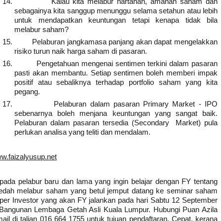
14.
Kalau kita melabur hartanah, amanah saham dan
sebagainya kita sanggup menunggu selama setahun atau lebih
untuk mendapatkan keuntungan tetapi kenapa tidak bila
melabur saham?
15.
Pelaburan jangkamasa panjang akan dapat mengelakkan
risiko turun naik harga saham di pasaran.
16.
Pengetahuan mengenai sentimen terkini dalam pasaran
pasti akan membantu. Setiap sentimen boleh memberi impak
positif atau sebaliknya terhadap portfolio saham yang kita
pegang.
17.
Pelaburan dalam pasaran Primary Market - IPO
sebenarnya boleh menjana keuntungan yang sangat baik.
Pelaburan dalam pasaran tersedia (Secondary Market) pula
perlukan analisa yang teliti dan mendalam.
w.faizalyusup.net
pada pelabur baru dan lama yang ingin belajar dengan FY tentang
edah melabur saham yang betul jemput datang ke seminar saham
per Investor yang akan FY jalankan pada hari Sabtu 12 September
 Bangunan Lembaga Getah Asli Kuala Lumpur. Hubungi Puan Azila
mail di talian 016 664 1755 untuk tujuan pendaftaran. Cepat, kerana