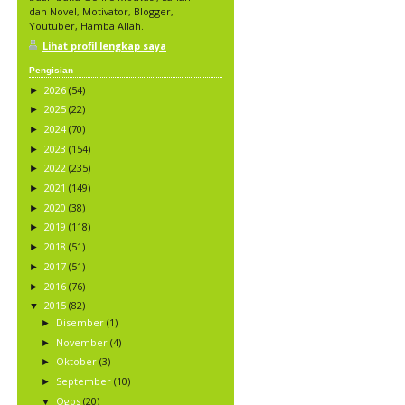
dan Novel, Motivator, Blogger,
Youtuber, Hamba Allah.
Lihat profil lengkap saya
Pengisian
2026
(54)
►
2025
(22)
►
2024
(70)
►
2023
(154)
►
2022
(235)
►
2021
(149)
►
2020
(38)
►
2019
(118)
►
2018
(51)
►
2017
(51)
►
2016
(76)
►
2015
(82)
▼
Disember
(1)
►
November
(4)
►
Oktober
(3)
►
September
(10)
►
Ogos
(20)
▼