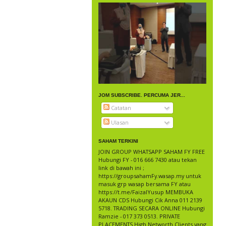
JOM SUBSCRIBE. PERCUMA JER...
Catatan
Ulasan
SAHAM TERKINI
JOIN GROUP WHATSAPP SAHAM FY FREE
Hubungi FY - 016 666 7430 atau tekan
link di bawah ini ;
https://groupsahamFy.wasap.my untuk
masuk grp wasap bersama FY atau
https://t.me/FaizalYusup MEMBUKA
AKAUN CDS Hubungi Cik Anna 011 2139
5718. TRADING SECARA ONLINE Hubungi
Ramzie - 017 373 0513. PRIVATE
PLACEMENTS High Networth Clients yang