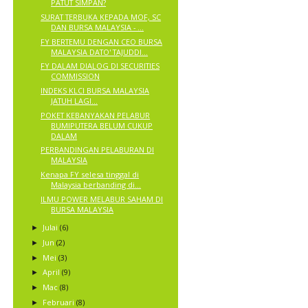
PATUT SIMPAN?
SURAT TERBUKA KEPADA MOF, SC
DAN BURSA MALAYSIA - ...
FY BERTEMU DENGAN CEO BURSA
MALAYSIA DATO' TAJUDDI...
FY DALAM DIALOG DI SECURITIES
COMMISSION
INDEKS KLCI BURSA MALAYSIA
JATUH LAGI...
POKET KEBANYAKAN PELABUR
BUMIPUTERA BELUM CUKUP
DALAM
PERBANDINGAN PELABURAN DI
MALAYSIA
Kenapa FY selesa tinggal di
Malaysia berbanding di...
ILMU POWER MELABUR SAHAM DI
BURSA MALAYSIA
Julai
(6)
►
Jun
(2)
►
Mei
(3)
►
April
(9)
►
Mac
(8)
►
Februari
(8)
►