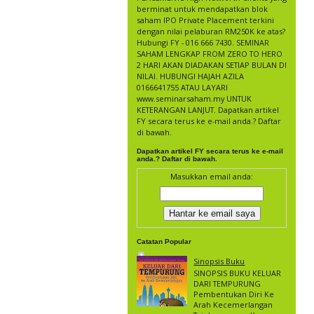
berminat untuk mendapatkan blok
saham IPO Private Placement terkini
dengan nilai pelaburan RM250K ke atas?
Hubungi FY - 016 666 7430. SEMINAR
SAHAM LENGKAP FROM ZERO TO HERO
2 HARI AKAN DIADAKAN SETIAP BULAN DI
NILAI. HUBUNGI HAJAH AZILA
0166641755 ATAU LAYARI
www.seminarsaham.my UNTUK
KETERANGAN LANJUT. Dapatkan artikel
FY secara terus ke e-mail anda.? Daftar
di bawah.
Dapatkan artikel FY secara terus ke e-mail
anda.? Daftar di bawah.
Masukkan email anda:
Catatan Popular
Sinopsis Buku
SINOPSIS BUKU KELUAR
DARI TEMPURUNG
Pembentukan Diri Ke
Arah Kecemerlangan