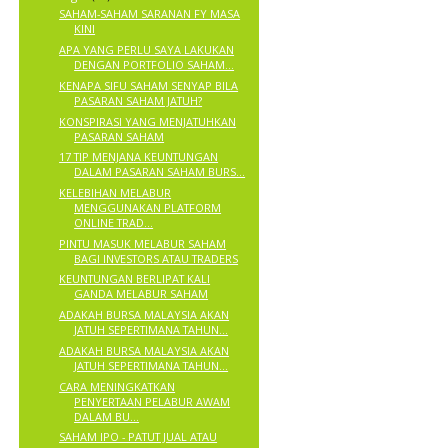
SAHAM-SAHAM SARANAN FY MASA
KINI
APA YANG PERLU SAYA LAKUKAN
DENGAN PORTFOLIO SAHAM...
KENAPA SIFU SAHAM SENYAP BILA
PASARAN SAHAM JATUH?
KONSPIRASI YANG MENJATUHKAN
PASARAN SAHAM
17 TIP MENJANA KEUNTUNGAN
DALAM PASARAN SAHAM BURS...
KELEBIHAN MELABUR
MENGGUNAKAN PLATFORM
ONLINE TRAD...
PINTU MASUK MELABUR SAHAM
BAGI INVESTORS ATAU TRADERS
KEUNTUNGAN BERLIPAT KALI
GANDA MELABUR SAHAM
ADAKAH BURSA MALAYSIA AKAN
JATUH SEPERTIMANA TAHUN...
ADAKAH BURSA MALAYSIA AKAN
JATUH SEPERTIMANA TAHUN...
CARA MENINGKATKAN
PENYERTAAN PELABUR AWAM
DALAM BU...
SAHAM IPO - PATUT JUAL ATAU