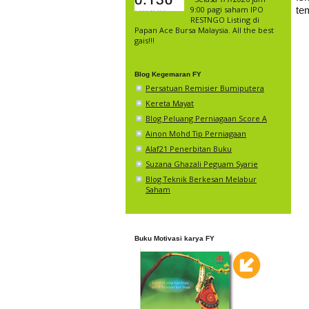
9:00 pagi saham IPO
te
RESTNGO Listing di
Papan Ace Bursa Malaysia. All the best
gais!!!
Blog Kegemaran FY
Persatuan Remisier Bumiputera
Kereta Mayat
Blog Peluang Perniagaan Score A
Ainon Mohd Tip Perniagaan
Alaf21 Penerbitan Buku
Suzana Ghazali Peguam Syarie
Blog Teknik Berkesan Melabur
Saham
Buku Motivasi karya FY