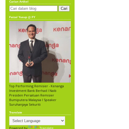
Carian Artikel
Faizal Yusup @ FY
Top Performing Remisier - Kenanga
Investment Bank Berhad l Naib
Presiden Persatuan Remisier
Bumiputera Malaysia l Speaker
Suruhanjaya Sekuriti
Translate
Powered by
Translate