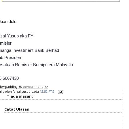
kian dulu.
izal Yusup aka FY
misier
nanga Investment Bank Berhad
ib Presiden
rsatuan Remisier Bumiputera Malaysia
6 6667430
tyle='padding: 0; border: none;'/>
ulis oleh
faizal yusup
pada
12:52 PTG
Tiada ulasan:
Catat Ulasan