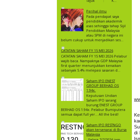
Tajuk : K...
Perihal ilmu
Pada pendapat saya
pendidikan akademik
asas sehingga tahap Sijil
Pendidikan Malaysia
atau SPM di negara ini
belum cukup untuk menjadikan ses...
CATATAN SAHAM FY 15 MEI 2026
CATATAN SAHAM FY 15 MEI 2026 Pelabur
wajib baca. Nampaknya GDP Malaysia
first quarter menunjukkan kenaikan
sebanyak 5.4% melepasi sasaran d...
Saham IPO ENEST
GROUP BERHAD OS
1.94x.
Keputusan Undian
ww
Saham IPO sarang
burung ENEST GROUP
BERHAD OS 1.94x. Pelabur Bumiputera
semua dapat full yer… All the best!
Ke
ka
Saham IPO RESTNGO
Su
akan tersenarai di Bursa
di
Malaysia
Is
Selasa 7/7/2026 jam