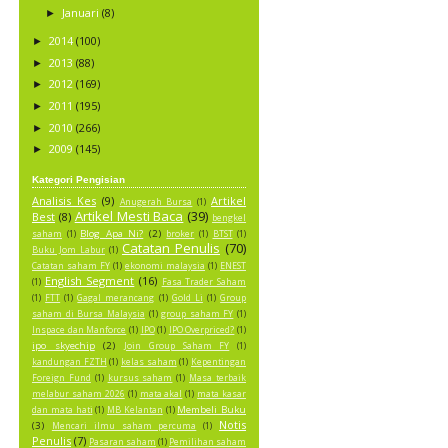
Januari
(8)
►
2014
(100)
►
2013
(88)
►
2012
(169)
►
2011
(195)
►
2010
(266)
►
2009
(145)
►
Kategori Pengisian
Analisis Kes
(9)
Artikel
Anugerah Bursa
(1)
Artikel Mesti Baca
(39)
Best
(8)
bengkel
Blog Apa Ni?
(2)
saham
(1)
broker
(1)
BTST
(1)
Catatan Penulis
(70)
Buku Jom Labur
(1)
Catatan saham FY
(1)
ekonomi malaysia
(1)
ENEST
English Segment
(16)
(1)
Fasa Trader Saham
(1)
FTT
(1)
Gagal merancang
(1)
Gold Li
(1)
Group
saham di Bursa Malaysia
(1)
group saham FY
(1)
Inspace dan Manforce
(1)
IPO
(1)
IPO Overpriced?
(1)
ipo skyechip
(2)
Join Group Saham FY
(1)
kandungan FZTH
(1)
kelas saham
(1)
Kepentingan
Foreign Fund
(1)
kursus saham
(1)
Masa terbaik
melabur saham 2026
(1)
mata akal
(1)
mata kasar
Membeli Buku
dan mata hati
(1)
MB Kelantan
(1)
Notis
(3)
Mencari ilmu saham percuma
(1)
Penulis
(7)
Pasaran saham
(1)
Pemilihan saham