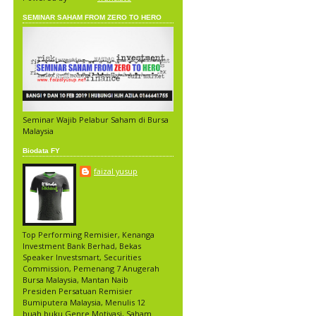
SEMINAR SAHAM FROM ZERO TO HERO
Seminar Wajib Pelabur Saham di Bursa
Malaysia
Biodata FY
faizal yusup
Top Performing Remisier, Kenanga
Investment Bank Berhad, Bekas
Speaker Investsmart, Securities
Commission, Pemenang 7 Anugerah
Bursa Malaysia, Mantan Naib
Presiden Persatuan Remisier
Bumiputera Malaysia, Menulis 12
buah buku Genre Motivasi, Saham