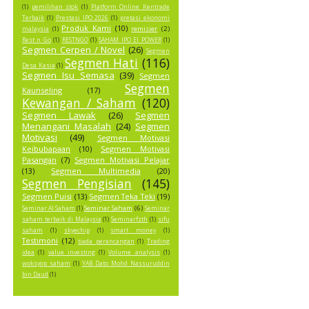
(1)
pemilihan stok
(1)
Platform Online Kentrade
Terbaik
(1)
Prestasi IPO 2026
(1)
pretasi ekonomi
Produk Kami
(10)
remisier
(2)
malaysia
(1)
Rest n Go
(1)
RESTNGO
(1)
SAHAM IPO EI POWER
(1)
Segmen Cerpen / Novel
(26)
Segmen
Segmen Hati
(116)
Desa Kasia
(1)
Segmen Isu Semasa
(39)
Segmen
Segmen
Kaunseling
(17)
Kewangan / Saham
(120)
Segmen Lawak
(26)
Segmen
Menangani Masalah
(24)
Segmen
Motivasi
(49)
Segmen Motivasi
Keibubapaan
(10)
Segmen Motivasi
Pasangan
(7)
Segmen Motivasi Pelajar
(13)
Segmen Multimedia
(20)
Segmen Pengisian
(145)
Segmen Puisi
(13)
Segmen Teka Teki
(19)
Seminar Saham
(6)
Seminar AI Saham
(1)
Seminar
saham terbaik di Malaysia
(1)
Seminarfzth
(1)
sifu
saham
(1)
skyechip
(1)
smart money
(1)
Testimoni
(12)
tiada perancangan
(1)
Trading
idea
(1)
value investing
(1)
Volume analysis
(1)
woksyop saham
(1)
YAB Dato Mohd Nassuruddin
bin Daud
(1)