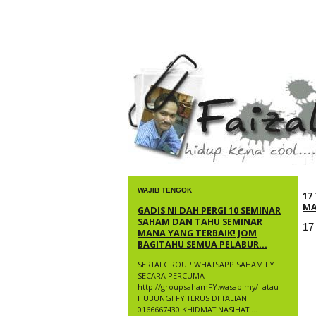
faizal yusup
WAJIB TENGOK
17
MA
GADIS NI DAH PERGI 10 SEMINAR
SAHAM DAN TAHU SEMINAR
17
MANA YANG TERBAIK! JOM
BAGITAHU SEMUA PELABUR...
SERTAI GROUP WHATSAPP SAHAM FY
SECARA PERCUMA
http://groupsahamFY.wasap.my/ ​ atau
HUBUNGI FY TERUS DI TALIAN
0166667430 KHIDMAT NASIHAT ...