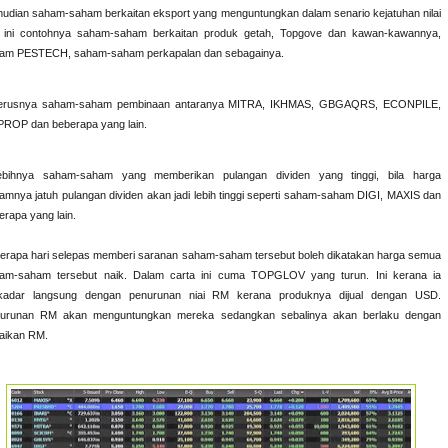
udian saham-saham berkaitan eksport yang menguntungkan dalam senario kejatuhan nilai
ini contohnya saham-saham berkaitan produk getah, Topgove dan kawan-kawannya,
am PESTECH, saham-saham perkapalan dan sebagainya.
erusnya saham-saham pembinaan antaranya MITRA, IKHMAS, GBGAQRS, ECONPILE,
ROP dan beberapa yang lain.
ebihnya saham-saham yang memberikan pulangan dividen yang tinggi, bila harga
amnya jatuh pulangan dividen akan jadi lebih tinggi seperti saham-saham DIGI, MAXIS dan
erapa yang lain.
erapa hari selepas memberi saranan saham-saham tersebut boleh dikatakan harga semua
am-saham tersebut naik. Dalam carta ini cuma TOPGLOV yang turun. Ini kerana ia
kadar langsung dengan penurunan niai RM kerana produknya dijual dengan USD.
urunan RM akan menguntungkan mereka sedangkan sebalinya akan berlaku dengan
aikan RM.