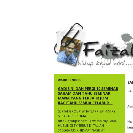
faizal yusup
WAJIB TENGOK
SA
GADIS NI DAH PERGI 10 SEMINAR
SA
SAHAM DAN TAHU SEMINAR
MANA YANG TERBAIK! JOM
BAGITAHU SEMUA PELABUR...
Ass
SERTAI GROUP WHATSAPP SAHAM FY
SECARA PERCUMA
http://groupsahamFY.wasap.my/ ​ atau
Nam
HUBUNGI FY TERUS DI TALIAN
kej
0166667430 KHIDMAT NASIHAT ...