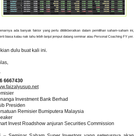
enarnya ada banyak faktor yang perlu dititikberatkan dalam pemilihan saham-saham ini,
erti biasa kalau nak tahu lebih lanjut jemput datang seminar atau Personal Coaching FY yer.
kian dulu buat kali ini.
hlas,
Y
6 6667430
w.faizalyusup.net
misier
nanga Investment Bank Berhad
ib Presiden
rsatuan Remisier Bumiputera Malaysia
eaker
art Invest Roadshow anjuran Securities Commission
 – Seminar Saham Super Investors yang seterusnya akan