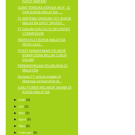
PATUT SIMPAN?
SURAT TERBUKA KEPADA MOF, SC
DAN BURSA MALAYSIA - ...
FY BERTEMU DENGAN CEO BURSA
MALAYSIA DATO' TAJUDDI...
FY DALAM DIALOG DI SECURITIES
COMMISSION
INDEKS KLCI BURSA MALAYSIA
JATUH LAGI...
POKET KEBANYAKAN PELABUR
BUMIPUTERA BELUM CUKUP
DALAM
PERBANDINGAN PELABURAN DI
MALAYSIA
Kenapa FY selesa tinggal di
Malaysia berbanding di...
ILMU POWER MELABUR SAHAM DI
BURSA MALAYSIA
Julai
(6)
►
Jun
(2)
►
Mei
(3)
►
April
(9)
►
Mac
(8)
►
Februari
(8)
►