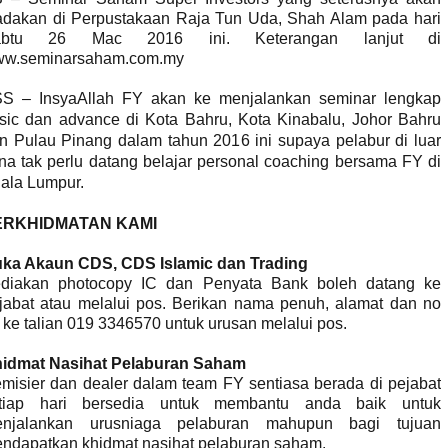
adakan di Perpustakaan Raja Tun Uda, Shah Alam pada hari
abtu 26 Mac 2016 ini. Keterangan lanjut di
w.seminarsaham.com.my
S – InsyaAllah FY akan ke menjalankan seminar lengkap
sic dan advance di Kota Bahru, Kota Kinabalu, Johor Bahru
n Pulau Pinang dalam tahun 2016 ini supaya pelabur di luar
na tak perlu datang belajar personal coaching bersama FY di
ala Lumpur.
ERKHIDMATAN KAMI
ka Akaun CDS, CDS Islamic dan Trading
diakan photocopy IC dan Penyata Bank boleh datang ke
jabat atau melalui pos. Berikan nama penuh, alamat dan no
 ke talian 019 3346570 untuk urusan melalui pos.
idmat Nasihat Pelaburan Saham
misier dan dealer dalam team FY sentiasa berada di pejabat
tiap hari bersedia untuk membantu anda baik untuk
njalankan urusniaga pelaburan mahupun bagi tujuan
ndapatkan khidmat nasihat pelaburan saham.