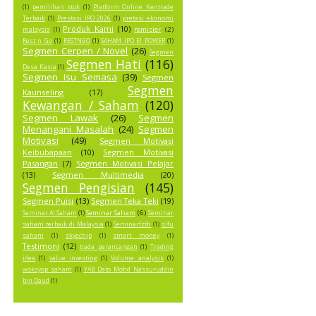
(1)
pemilihan stok
(1)
Platform Online Kentrade
Terbaik
(1)
Prestasi IPO 2026
(1)
pretasi ekonomi
Produk Kami
(10)
remisier
(2)
malaysia
(1)
Rest n Go
(1)
RESTNGO
(1)
SAHAM IPO EI POWER
(1)
Segmen Cerpen / Novel
(26)
Segmen
Segmen Hati
(116)
Desa Kasia
(1)
Segmen Isu Semasa
(39)
Segmen
Segmen
Kaunseling
(17)
Kewangan / Saham
(120)
Segmen Lawak
(26)
Segmen
Menangani Masalah
(24)
Segmen
Motivasi
(49)
Segmen Motivasi
Keibubapaan
(10)
Segmen Motivasi
Pasangan
(7)
Segmen Motivasi Pelajar
(13)
Segmen Multimedia
(20)
Segmen Pengisian
(145)
Segmen Puisi
(13)
Segmen Teka Teki
(19)
Seminar Saham
(6)
Seminar AI Saham
(1)
Seminar
saham terbaik di Malaysia
(1)
Seminarfzth
(1)
sifu
saham
(1)
skyechip
(1)
smart money
(1)
Testimoni
(12)
tiada perancangan
(1)
Trading
idea
(1)
value investing
(1)
Volume analysis
(1)
woksyop saham
(1)
YAB Dato Mohd Nassuruddin
bin Daud
(1)