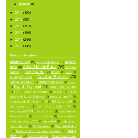
Januari
(8)
►
2014
(100)
►
2013
(88)
►
2012
(169)
►
2011
(195)
►
2010
(266)
►
2009
(145)
►
Kategori Pengisian
Analisis Kes
(9)
Artikel
Anugerah Bursa
(1)
Artikel Mesti Baca
(39)
Best
(8)
bengkel
Blog Apa Ni?
(2)
saham
(1)
broker
(1)
BTST
(1)
Catatan Penulis
(70)
Buku Jom Labur
(1)
Catatan saham FY
(1)
ekonomi malaysia
(1)
ENEST
English Segment
(16)
(1)
Fasa Trader Saham
(1)
FTT
(1)
Gagal merancang
(1)
Gold Li
(1)
Group
saham di Bursa Malaysia
(1)
group saham FY
(1)
Inspace dan Manforce
(1)
IPO
(1)
IPO Overpriced?
(1)
ipo skyechip
(2)
Join Group Saham FY
(1)
kandungan FZTH
(1)
kelas saham
(1)
Kepentingan
Foreign Fund
(1)
kursus saham
(1)
Masa terbaik
melabur saham 2026
(1)
mata akal
(1)
mata kasar
Membeli Buku
dan mata hati
(1)
MB Kelantan
(1)
Notis
(3)
Mencari ilmu saham percuma
(1)
Penulis
(7)
Pasaran saham
(1)
Pemilihan saham