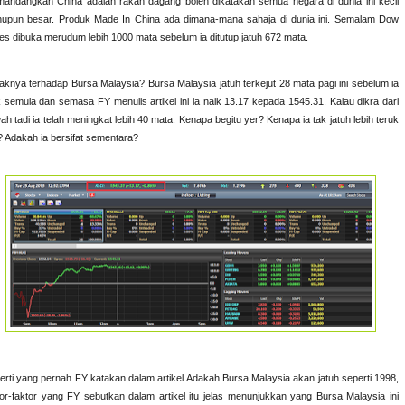
andangkan China adalah rakan dagang boleh dikatakan semua negara di dunia ini kecil
upun besar. Produk Made In China ada dimana-mana sahaja di dunia ini. Semalam Dow
es dibuka merudum lebih 1000 mata sebelum ia ditutup jatuh 672 mata.
aknya terhadap Bursa Malaysia? Bursa Malaysia jatuh terkejut 28 mata pagi ini sebelum ia
k semula dan semasa FY menulis artikel ini ia naik 13.17 kepada 1545.31. Kalau dikra dari
ah tadi ia telah meningkat lebih 40 mata. Kenapa begitu yer? Kenapa ia tak jatuh lebih teruk
i? Adakah ia bersifat sementara?
erti yang pernah FY katakan dalam artikel Adakah Bursa Malaysia akan jatuh seperti 1998,
tor-faktor yang FY sebutkan dalam artikel itu jelas menunjukkan yang Bursa Malaysia ini