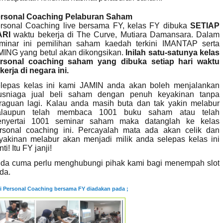
rsonal Coaching Pelaburan Saham
rsonal Coaching live bersama FY, kelas FY dibuka
SETIAP
ARI
waktu bekerja di The Curve, Mutiara Damansara. Dalam
minar ini pemilihan saham kaedah terkini IMANTAP serta
MING yang betul akan dikongsikan.
Inilah satu-satunya kelas
rsonal coaching saham yang dibuka setiap hari waktu
kerja di negara ini.
lepas kelas ini kami JAMIN anda akan boleh menjalankan
usniaga jual beli saham dengan penuh keyakinan tanpa
raguan lagi. Kalau anda masih buta dan tak yakin melabur
laupun telah membaca 1001 buku saham atau telah
nyertai 1001 seminar saham maka datanglah ke kelas
rsonal coaching ini. Percayalah mata ada akan celik dan
yakinan melabur akan menjadi milik anda selepas kelas ini
ti! Itu FY janji!
da cuma perlu menghubungi pihak kami bagi menempah slot
da.
i Personal Coaching bersama FY diadakan
pada ;