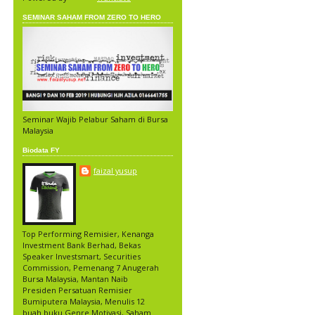
SEMINAR SAHAM FROM ZERO TO HERO
Seminar Wajib Pelabur Saham di Bursa
Malaysia
Biodata FY
faizal yusup
Top Performing Remisier, Kenanga
Investment Bank Berhad, Bekas
Speaker Investsmart, Securities
Commission, Pemenang 7 Anugerah
Bursa Malaysia, Mantan Naib
Presiden Persatuan Remisier
Bumiputera Malaysia, Menulis 12
buah buku Genre Motivasi, Saham