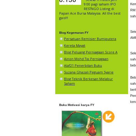
9:00 pagi saham IPO
Kem
RESTNGO Listing di
RM 
Papan Ace Bursa Malaysia. All the best
sah
gais!!!
Set
Blog Kegemaran FY
AMP
Persatuan Remisier Bumiputera
Kereta Mayat
Blog Peluang Perniagaan Score A
Sel
Ainon Mohd Tip Perniagaan
sah
Alaf21 Penerbitan Buku
beb
Suzana Ghazali Peguam Syarie
Beb
Blog Teknik Berkesan Melabur
Saham
sah
ber
Pen
ken
Buku Motivasi karya FY