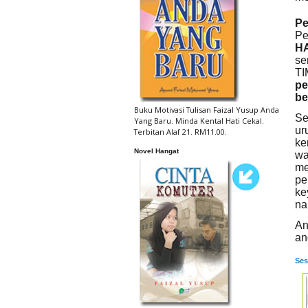
Pe
Pe
H
se
TI
pe
be
Buku Motivasi Tulisan Faizal Yusup Anda
Se
Yang Baru. Minda Kental Hati Cekal.
ur
Terbitan Alaf 21. RM11.00.
ke
Novel Hangat
wa
me
pe
ke
nan
An
an
Ses