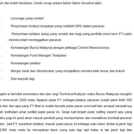
uh dan boleh bertahan. Untuk
recap
antara faktor-faktor tersebut ialah ;
·
Leverage yang rendah
·
Penyertaan Institusi tempatan yang melebihi 50% dalam pasaran
·
Penyertaan pelabur asing yang rendah dan bagi yang portfolio short term FY yakin
mereka telah meninggalkan pasaran.
·
Kematangan Bursa Malaysia dengan pelbagai Control Measuresnya
·
Kematangan Fund Manager Tempatan
·
Kematangan pelabur
·
Merger bank dan Stockbroker yang menjadikan mereka lebih besar dan kukuh
·
Dan banyak lagi.
gkin ia bersifat sementara dan dari segi Technical Analysis maka Bursa Malaysia mungkin
n mencecah 1500 mata. Apapun pada FY sebagai pelabur pasaran sudah jatuh lebih 350
a dan dari apa yang FY lihat ia sudah berada pada paras
oversold
dan penjual nampaknya
ah kelihatan amat sedikit pada paras ini. Seiap kali terjadi panic selling seperti apa yang
laku pagi ini pasti akan masuk pembeli yang mempertahan dan menaikkan kembali pasaran
am. Jadi FY sarankan pelabur masuk pada paras ini sebagai satu base. Andai ia jatuh lagi
1300 mata mata itu merupakan base yang satu lagi tapi kalau ia tak jatuh lagi dan