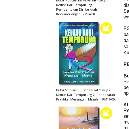
Buku Motivasi Karya Faizal Yusup -
Keluar Dari Tempurung 1.
di
Pembentukan Diri ke Arah
S
Kecemerlangan. RM14.00
ww
PS
ba
da
sa
Ku
P
Bu
Se
pe
Buku Motivasi Tulisan Faizal Yusup -
hp
Keluar Dari Tempurung 2. Pendekatan
Praktikal Menangani Masalah. RM16.00.
Kh
Re
se
me
me