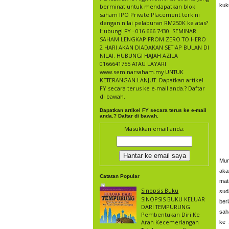
kuk
berminat untuk mendapatkan blok
saham IPO Private Placement terkini
dengan nilai pelaburan RM250K ke atas?
Hubungi FY - 016 666 7430. SEMINAR
SAHAM LENGKAP FROM ZERO TO HERO
2 HARI AKAN DIADAKAN SETIAP BULAN DI
NILAI. HUBUNGI HAJAH AZILA
0166641755 ATAU LAYARI
www.seminarsaham.my UNTUK
KETERANGAN LANJUT. Dapatkan artikel
FY secara terus ke e-mail anda.? Daftar
di bawah.
Dapatkan artikel FY secara terus ke e-mail
anda.? Daftar di bawah.
Masukkan email anda:
Mun
aka
Catatan Popular
mat
Sinopsis Buku
sud
SINOPSIS BUKU KELUAR
ber
DARI TEMPURUNG
sah
Pembentukan Diri Ke
Arah Kecemerlangan
ke 