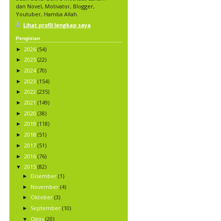
dan Novel, Motivator, Blogger,
Youtuber, Hamba Allah.
Lihat profil lengkap saya
Pengisian
2026
(54)
►
2025
(22)
►
2024
(70)
►
2023
(154)
►
2022
(235)
►
2021
(149)
►
2020
(38)
►
2019
(118)
►
2018
(51)
►
2017
(51)
►
2016
(76)
►
2015
(82)
▼
Disember
(1)
►
November
(4)
►
Oktober
(3)
►
September
(10)
►
Ogos
(20)
▼