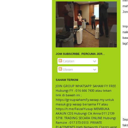
mem
mah
Jon
Imp
nai
baw
lag
JOM SUBSCRIBE. PERCUMA JER...
Catatan
Ulasan
SAHAM TERKINI
JOIN GROUP WHATSAPP SAHAM FY FREE
Hubungi FY - 016 666 7430 atau tekan
link di bawah ini ;
https://groupsahamFy.wasap.my untuk
masuk grp wasap bersama FY atau
https://t.me/FaizalYusup MEMBUKA
AKAUN CDS Hubungi Cik Anna 011 2139
5718. TRADING SECARA ONLINE Hubungi
Sep
Ramzie - 017 373 0513. PRIVATE
fak
PLACEMENTS High Networth Clients yang