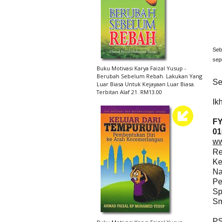
Seb
sep
Buku Motivasi Karya Faizal Yusup -
Berubah Sebelum Rebah. Lakukan Yang
Se
Luar Biasa Untuk Kejayaan Luar Biasa.
Terbitan Alaf 21. RM13.00
Ik
F
01
ww
Re
Ke
Na
Pe
Sp
Sm
PS