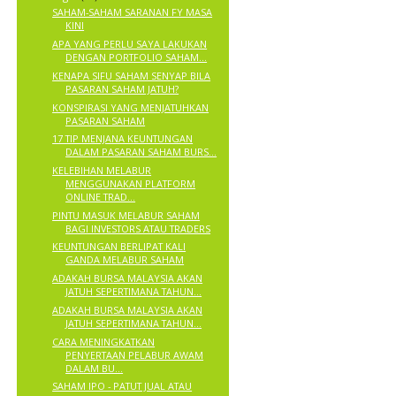
SAHAM-SAHAM SARANAN FY MASA
KINI
APA YANG PERLU SAYA LAKUKAN
DENGAN PORTFOLIO SAHAM...
KENAPA SIFU SAHAM SENYAP BILA
PASARAN SAHAM JATUH?
KONSPIRASI YANG MENJATUHKAN
PASARAN SAHAM
17 TIP MENJANA KEUNTUNGAN
DALAM PASARAN SAHAM BURS...
KELEBIHAN MELABUR
MENGGUNAKAN PLATFORM
ONLINE TRAD...
PINTU MASUK MELABUR SAHAM
BAGI INVESTORS ATAU TRADERS
KEUNTUNGAN BERLIPAT KALI
GANDA MELABUR SAHAM
ADAKAH BURSA MALAYSIA AKAN
JATUH SEPERTIMANA TAHUN...
ADAKAH BURSA MALAYSIA AKAN
JATUH SEPERTIMANA TAHUN...
CARA MENINGKATKAN
PENYERTAAN PELABUR AWAM
DALAM BU...
SAHAM IPO - PATUT JUAL ATAU