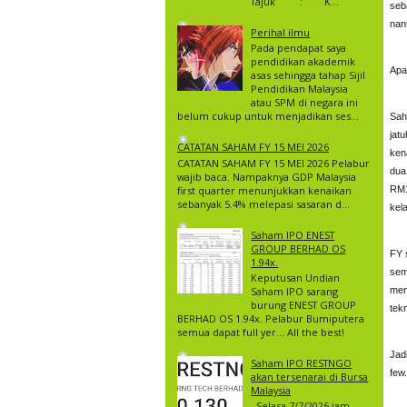
Tajuk : K...
seb
nant
Perihal ilmu
Pada pendapat saya
pendidikan akademik
Apa
asas sehingga tahap Sijil
Pendidikan Malaysia
atau SPM di negara ini
belum cukup untuk menjadikan ses...
Sah
jat
CATATAN SAHAM FY 15 MEI 2026
ken
CATATAN SAHAM FY 15 MEI 2026 Pelabur
dua
wajib baca. Nampaknya GDP Malaysia
first quarter menunjukkan kenaikan
RM1
sebanyak 5.4% melepasi sasaran d...
kel
Saham IPO ENEST
GROUP BERHAD OS
FY 
1.94x.
sem
Keputusan Undian
Saham IPO sarang
men
burung ENEST GROUP
tek
BERHAD OS 1.94x. Pelabur Bumiputera
semua dapat full yer… All the best!
Jad
Saham IPO RESTNGO
few.
akan tersenarai di Bursa
Malaysia
Selasa 7/7/2026 jam