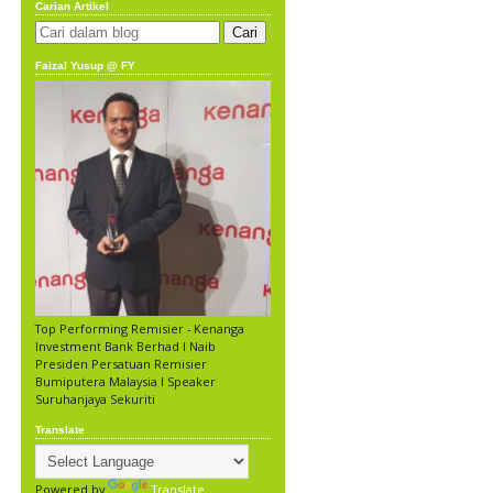
Carian Artikel
Faizal Yusup @ FY
Top Performing Remisier - Kenanga
Investment Bank Berhad l Naib
Presiden Persatuan Remisier
Bumiputera Malaysia l Speaker
Suruhanjaya Sekuriti
Translate
Powered by
Translate