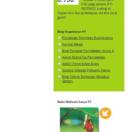
9:00 pagi saham IPO
RESTNGO Listing di
Papan Ace Bursa Malaysia. All the best
gais!!!
Blog Kegemaran FY
Persatuan Remisier Bumiputera
Kereta Mayat
Blog Peluang Perniagaan Score A
Ainon Mohd Tip Perniagaan
Alaf21 Penerbitan Buku
Suzana Ghazali Peguam Syarie
Blog Teknik Berkesan Melabur
Saham
Buku Motivasi karya FY