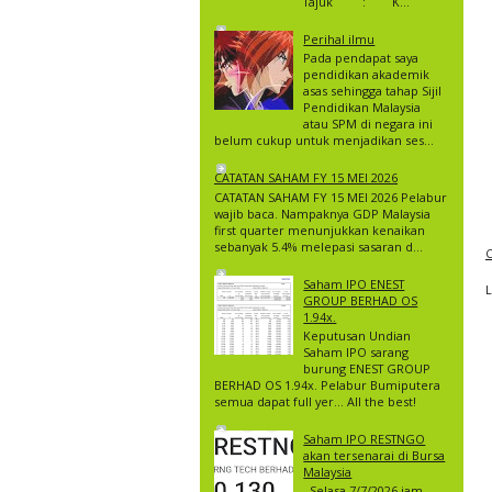
Tajuk : K...
Perihal ilmu
Pada pendapat saya
pendidikan akademik
asas sehingga tahap Sijil
Pendidikan Malaysia
atau SPM di negara ini
belum cukup untuk menjadikan ses...
CATATAN SAHAM FY 15 MEI 2026
CATATAN SAHAM FY 15 MEI 2026 Pelabur
wajib baca. Nampaknya GDP Malaysia
first quarter menunjukkan kenaikan
sebanyak 5.4% melepasi sasaran d...
C
Saham IPO ENEST
GROUP BERHAD OS
1.94x.
Keputusan Undian
Saham IPO sarang
burung ENEST GROUP
BERHAD OS 1.94x. Pelabur Bumiputera
semua dapat full yer… All the best!
Saham IPO RESTNGO
akan tersenarai di Bursa
Malaysia
Selasa 7/7/2026 jam