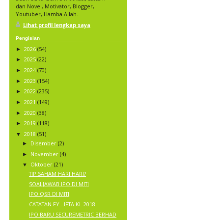
dan Novel, Motivator, Blogger,
Youtuber, Hamba Allah.
Lihat profil lengkap saya
Pengisian
2026
(54)
►
2025
(22)
►
2024
(70)
►
2023
(154)
►
2022
(235)
►
2021
(149)
►
2020
(38)
►
2019
(118)
►
2018
(51)
▼
Disember
(2)
►
November
(4)
►
Oktober
(21)
▼
TIP SAHAM HARI HARI?
SOALJAWAB IPO DI MITI
IPO QSR DI MITI
CATATAN FY - IFTA KL 2018
IPO BARU SECUREMETRIC BERHAD