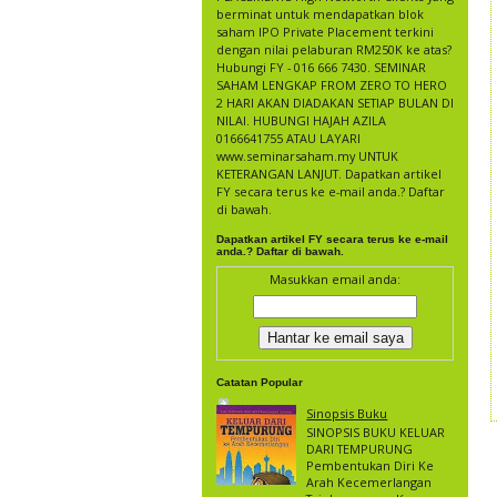
berminat untuk mendapatkan blok
saham IPO Private Placement terkini
dengan nilai pelaburan RM250K ke atas?
Hubungi FY - 016 666 7430. SEMINAR
SAHAM LENGKAP FROM ZERO TO HERO
2 HARI AKAN DIADAKAN SETIAP BULAN DI
NILAI. HUBUNGI HAJAH AZILA
0166641755 ATAU LAYARI
www.seminarsaham.my UNTUK
KETERANGAN LANJUT. Dapatkan artikel
FY secara terus ke e-mail anda.? Daftar
di bawah.
Dapatkan artikel FY secara terus ke e-mail
anda.? Daftar di bawah.
Masukkan email anda:
Catatan Popular
Sinopsis Buku
SINOPSIS BUKU KELUAR
DARI TEMPURUNG
Pembentukan Diri Ke
Arah Kecemerlangan