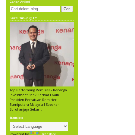
Carian Artikel
Faizal Yusup @ FY
Top Performing Remisier - Kenanga
Investment Bank Berhad l Naib
Presiden Persatuan Remisier
Bumiputera Malaysia l Speaker
Suruhanjaya Sekuriti
Translate
Powered by
Translate