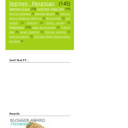
Segmen Pengisian
(145)
Segmen Puisi
(13)
Segmen Teka Teki
(19)
Seminar Saham
(6)
Seminar AI Saham
(1)
Seminar
saham terbaik di Malaysia
(1)
Seminarfzth
(1)
sifu
saham
(1)
skyechip
(1)
smart money
(1)
Testimoni
(12)
tiada perancangan
(1)
Trading
idea
(1)
value investing
(1)
Volume analysis
(1)
woksyop saham
(1)
YAB Dato Mohd Nassuruddin
bin Daud
(1)
Jom! Ikut FY...
Awards