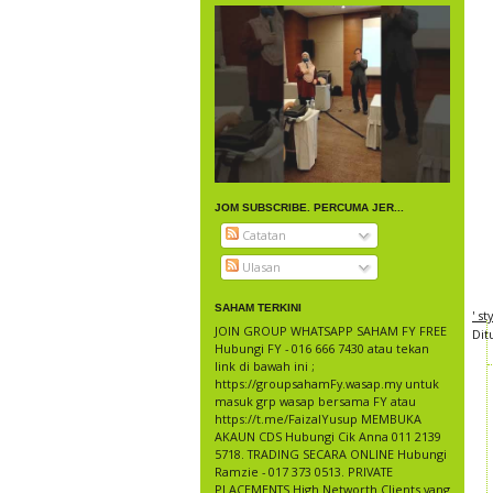
JOM SUBSCRIBE. PERCUMA JER...
Catatan
Ulasan
SAHAM TERKINI
' s
JOIN GROUP WHATSAPP SAHAM FY FREE
Dit
Hubungi FY - 016 666 7430 atau tekan
link di bawah ini ;
https://groupsahamFy.wasap.my untuk
masuk grp wasap bersama FY atau
https://t.me/FaizalYusup MEMBUKA
AKAUN CDS Hubungi Cik Anna 011 2139
5718. TRADING SECARA ONLINE Hubungi
Ramzie - 017 373 0513. PRIVATE
PLACEMENTS High Networth Clients yang