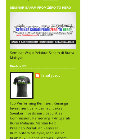
SEMINAR SAHAM FROM ZERO TO HERO
Seminar Wajib Pelabur Saham di Bursa
Malaysia
Biodata FY
faizal yusup
Top Performing Remisier, Kenanga
Investment Bank Berhad, Bekas
Speaker Investsmart, Securities
Commission, Pemenang 7 Anugerah
Bursa Malaysia, Mantan Naib
Presiden Persatuan Remisier
Bumiputera Malaysia, Menulis 12
buah buku Genre Motivasi, Saham