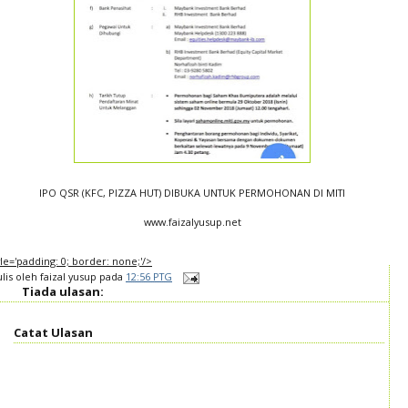
IPO QSR (KFC, PIZZA HUT) DIBUKA UNTUK PERMOHONAN DI MITI
www.faizalyusup.net
tyle='padding: 0; border: none;'/>
ulis oleh
faizal yusup
pada
12:56 PTG
Tiada ulasan:
Catat Ulasan