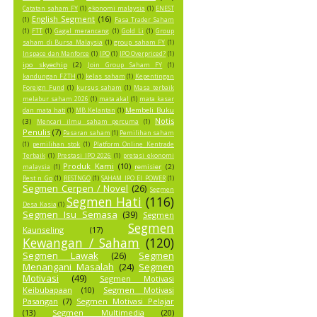
Catatan saham FY
(1)
ekonomi malaysia
(1)
ENEST
English Segment
(16)
(1)
Fasa Trader Saham
(1)
FTT
(1)
Gagal merancang
(1)
Gold Li
(1)
Group
saham di Bursa Malaysia
(1)
group saham FY
(1)
Inspace dan Manforce
(1)
IPO
(1)
IPO Overpriced?
(1)
ipo skyechip
(2)
Join Group Saham FY
(1)
kandungan FZTH
(1)
kelas saham
(1)
Kepentingan
Foreign Fund
(1)
kursus saham
(1)
Masa terbaik
melabur saham 2026
(1)
mata akal
(1)
mata kasar
Membeli Buku
dan mata hati
(1)
MB Kelantan
(1)
Notis
(3)
Mencari ilmu saham percuma
(1)
Penulis
(7)
Pasaran saham
(1)
Pemilihan saham
(1)
pemilihan stok
(1)
Platform Online Kentrade
Terbaik
(1)
Prestasi IPO 2026
(1)
pretasi ekonomi
Produk Kami
(10)
remisier
(2)
malaysia
(1)
Rest n Go
(1)
RESTNGO
(1)
SAHAM IPO EI POWER
(1)
Segmen Cerpen / Novel
(26)
Segmen
Segmen Hati
(116)
Desa Kasia
(1)
Segmen Isu Semasa
(39)
Segmen
Segmen
Kaunseling
(17)
Kewangan / Saham
(120)
Segmen Lawak
(26)
Segmen
Menangani Masalah
(24)
Segmen
Motivasi
(49)
Segmen Motivasi
Keibubapaan
(10)
Segmen Motivasi
Pasangan
(7)
Segmen Motivasi Pelajar
(13)
Segmen Multimedia
(20)