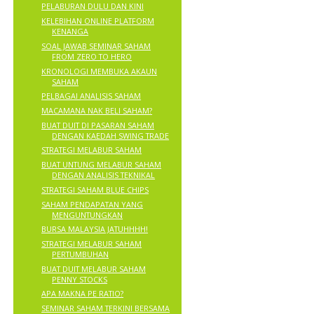
PELABURAN DULU DAN KINI
KELEBIHAN ONLINE PLATFORM
KENANGA
SOAL JAWAB SEMINAR SAHAM
FROM ZERO TO HERO
KRONOLOGI MEMBUKA AKAUN
SAHAM
PELBAGAI ANALISIS SAHAM
MACAMANA NAK BELI SAHAM?
BUAT DUIT DI PASARAN SAHAM
DENGAN KAEDAH SWING TRADE
STRATEGI MELABUR SAHAM
BUAT UNTUNG MELABUR SAHAM
DENGAN ANALISIS TEKNIKAL
STRATEGI SAHAM BLUE CHIPS
SAHAM PENDAPATAN YANG
MENGUNTUNGKAN
BURSA MALAYSIA JATUHHHH!
STRATEGI MELABUR SAHAM
PERTUMBUHAN
BUAT DUIT MELABUR SAHAM
PENNY STOCKS
APA MAKNA PE RATIO?
SEMINAR SAHAM TERKINI BERSAMA