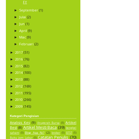
FY
September
(1)
►
Julai
(2)
►
Jun
(1)
►
April
(9)
►
Mac
(9)
►
Februari
(2)
►
2017
(51)
►
2016
(76)
►
2015
(82)
►
2014
(100)
►
2013
(88)
►
2012
(169)
►
2011
(195)
►
2010
(266)
►
2009
(145)
►
Kategori Pengisian
Analisis Kes
(9)
Artikel
Anugerah Bursa
(1)
Artikel Mesti Baca
(39)
Best
(8)
bengkel
Blog Apa Ni?
(2)
saham
(1)
broker
(1)
BTST
(1)
Catatan Penulis
(70)
Buku Jom Labur
(1)