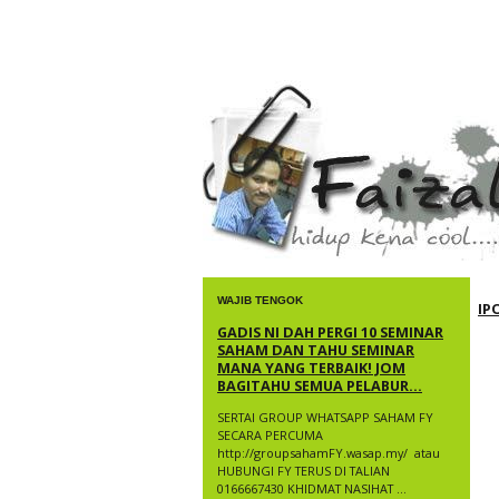
faizal yusup
WAJIB TENGOK
IP
GADIS NI DAH PERGI 10 SEMINAR
SAHAM DAN TAHU SEMINAR
MANA YANG TERBAIK! JOM
BAGITAHU SEMUA PELABUR...
SERTAI GROUP WHATSAPP SAHAM FY
SECARA PERCUMA
http://groupsahamFY.wasap.my/ ​ atau
HUBUNGI FY TERUS DI TALIAN
0166667430 KHIDMAT NASIHAT ...