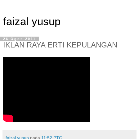
faizal yusup
26 Ogos 2011
IKLAN RAYA ERTI KEPULANGAN
faizal yusup
pada
11:52 PTG