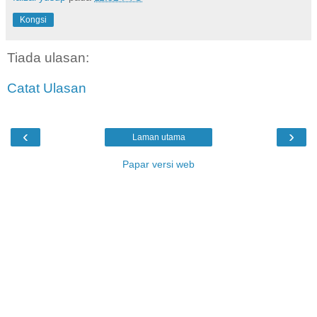
Kongsi
Tiada ulasan:
Catat Ulasan
‹
›
Laman utama
Papar versi web