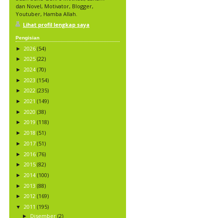
dan Novel, Motivator, Blogger,
Youtuber, Hamba Allah.
Lihat profil lengkap saya
Pengisian
2026
(54)
►
2025
(22)
►
2024
(70)
►
2023
(154)
►
2022
(235)
►
2021
(149)
►
2020
(38)
►
2019
(118)
►
2018
(51)
►
2017
(51)
►
2016
(76)
►
2015
(82)
►
2014
(100)
►
2013
(88)
►
2012
(169)
►
2011
(195)
▼
Disember
(2)
►