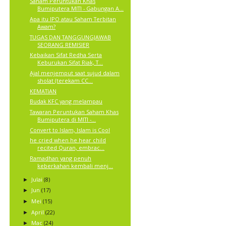
Saham Peruntukan Khas
Bumiputera MITI - Gabungan A...
Apa itu IPO atau Saham Terbitan
Awam?
TUGAS DAN TANGGUNGJAWAB
SEORANG REMISIER
Kebaikan Sifat Redha Serta
Keburukan Sifat Riak, T...
Ajal menjemput saat sujud dalam
sholat (terekam CC...
KEMATIAN
Budak KFC yang melampau
Tawaran Peruntukan Saham Khas
Bumiputera di MITI -...
Convert to Islam, Islam is Cool
he cried when he hear child
recited Quran, embrac...
Ramadhan yang penuh
keberkahan kembali menj...
Julai
(8)
►
Jun
(17)
►
Mei
(15)
►
April
(22)
►
Mac
(24)
►