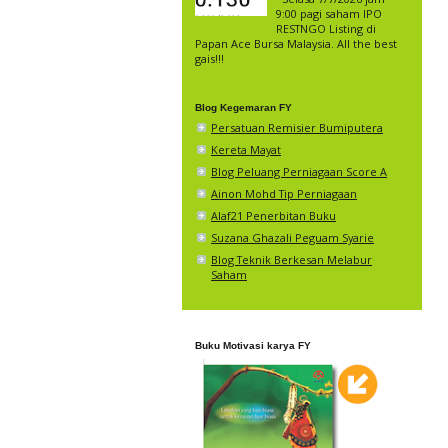
9:00 pagi saham IPO
RESTNGO Listing di
Papan Ace Bursa Malaysia. All the best
gais!!!
Blog Kegemaran FY
Persatuan Remisier Bumiputera
Kereta Mayat
Blog Peluang Perniagaan Score A
Ainon Mohd Tip Perniagaan
Alaf21 Penerbitan Buku
Suzana Ghazali Peguam Syarie
Blog Teknik Berkesan Melabur
Saham
Buku Motivasi karya FY