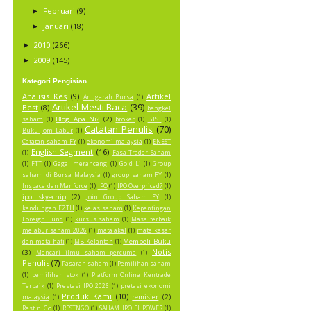
Februari
(9)
►
Januari
(18)
►
2010
(266)
►
2009
(145)
►
Kategori Pengisian
Analisis Kes
(9)
Artikel
Anugerah Bursa
(1)
Artikel Mesti Baca
(39)
Best
(8)
bengkel
Blog Apa Ni?
(2)
saham
(1)
broker
(1)
BTST
(1)
Catatan Penulis
(70)
Buku Jom Labur
(1)
Catatan saham FY
(1)
ekonomi malaysia
(1)
ENEST
English Segment
(16)
(1)
Fasa Trader Saham
(1)
FTT
(1)
Gagal merancang
(1)
Gold Li
(1)
Group
saham di Bursa Malaysia
(1)
group saham FY
(1)
Inspace dan Manforce
(1)
IPO
(1)
IPO Overpriced?
(1)
ipo skyechip
(2)
Join Group Saham FY
(1)
kandungan FZTH
(1)
kelas saham
(1)
Kepentingan
Foreign Fund
(1)
kursus saham
(1)
Masa terbaik
melabur saham 2026
(1)
mata akal
(1)
mata kasar
Membeli Buku
dan mata hati
(1)
MB Kelantan
(1)
Notis
(3)
Mencari ilmu saham percuma
(1)
Penulis
(7)
Pasaran saham
(1)
Pemilihan saham
(1)
pemilihan stok
(1)
Platform Online Kentrade
Terbaik
(1)
Prestasi IPO 2026
(1)
pretasi ekonomi
Produk Kami
(10)
remisier
(2)
malaysia
(1)
Rest n Go
(1)
RESTNGO
(1)
SAHAM IPO EI POWER
(1)