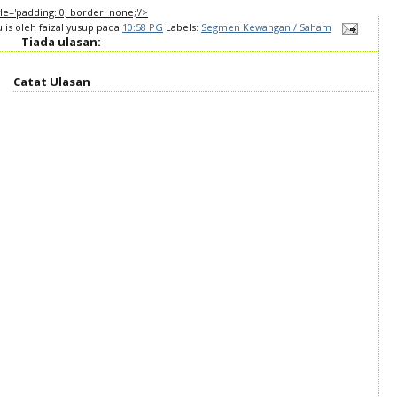
tyle='padding: 0; border: none;'/>
ulis oleh
faizal yusup
pada
10:58 PG
Labels:
Segmen Kewangan / Saham
Tiada ulasan:
Catat Ulasan