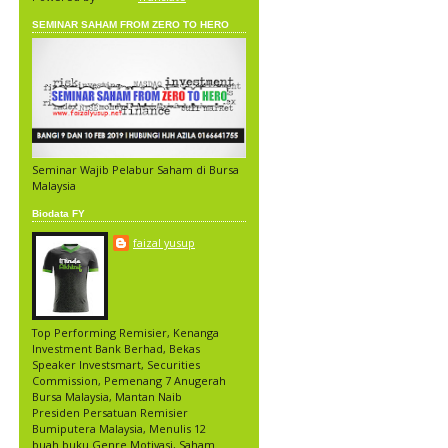
SEMINAR SAHAM FROM ZERO TO HERO
Seminar Wajib Pelabur Saham di Bursa
Malaysia
Biodata FY
faizal yusup
Top Performing Remisier, Kenanga
Investment Bank Berhad, Bekas
Speaker Investsmart, Securities
Commission, Pemenang 7 Anugerah
Bursa Malaysia, Mantan Naib
Presiden Persatuan Remisier
Bumiputera Malaysia, Menulis 12
buah buku Genre Motivasi, Saham