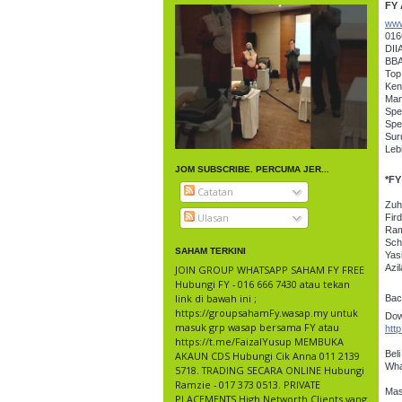
FY 
www
016
DII
BBA
Top
Ken
Man
Spe
Spe
Sur
Leb
JOM SUBSCRIBE. PERCUMA JER...
*FY
Catatan
Zuh
Ulasan
Fir
Ram
Sch
SAHAM TERKINI
Yas
Azi
JOIN GROUP WHATSAPP SAHAM FY FREE
Hubungi FY - 016 666 7430 atau tekan
link di bawah ini ;
Bac
https://groupsahamFy.wasap.my untuk
Dow
masuk grp wasap bersama FY atau
htt
https://t.me/FaizalYusup MEMBUKA
Bel
AKAUN CDS Hubungi Cik Anna 011 2139
Wha
5718. TRADING SECARA ONLINE Hubungi
Ramzie - 017 373 0513. PRIVATE
Mas
PLACEMENTS High Networth Clients yang