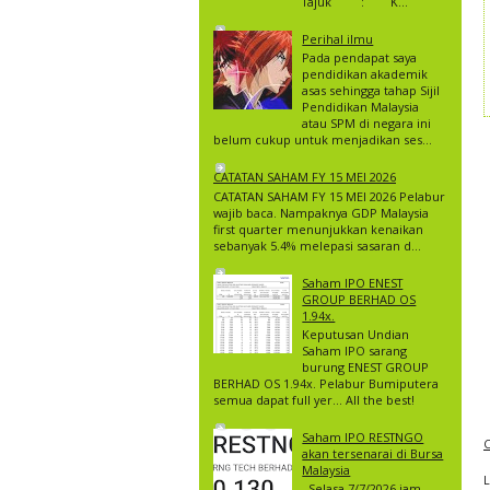
Tajuk : K...
Perihal ilmu
Pada pendapat saya
pendidikan akademik
asas sehingga tahap Sijil
Pendidikan Malaysia
atau SPM di negara ini
belum cukup untuk menjadikan ses...
CATATAN SAHAM FY 15 MEI 2026
CATATAN SAHAM FY 15 MEI 2026 Pelabur
wajib baca. Nampaknya GDP Malaysia
first quarter menunjukkan kenaikan
sebanyak 5.4% melepasi sasaran d...
Saham IPO ENEST
GROUP BERHAD OS
1.94x.
Keputusan Undian
Saham IPO sarang
burung ENEST GROUP
BERHAD OS 1.94x. Pelabur Bumiputera
semua dapat full yer… All the best!
Saham IPO RESTNGO
C
akan tersenarai di Bursa
Malaysia
Selasa 7/7/2026 jam