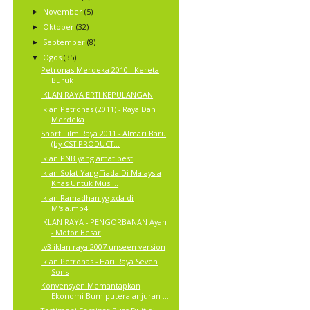
November
(5)
►
Oktober
(32)
►
September
(8)
►
Ogos
(35)
▼
Petronas Merdeka 2010 - Kereta
Buruk
IKLAN RAYA ERTI KEPULANGAN
Iklan Petronas (2011) - Raya Dan
Merdeka
Short Film Raya 2011 - Almari Baru
(by CST PRODUCT...
Iklan PNB yang amat best
Iklan Solat Yang Tiada Di Malaysia
Khas Untuk Musl...
Iklan Ramadhan yg xda di
M'sia.mp4
IKLAN RAYA - PENGORBANAN Ayah
- Motor Besar
tv3 iklan raya 2007 unseen version
Iklan Petronas - Hari Raya Seven
Sons
Konvensyen Memantapkan
Ekonomi Bumiputera anjuran ...