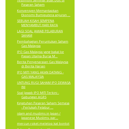
Testimoni Seminar Buat Duit di
Pasaran Saham
Konvensyen Memantapkan
Ekonomi Bumiputera anjuran ...
SEBUAH KISAH SEMPENA
MENYAMBUT HARI RAYA
LAGI SOAL JAWAB PELABURAN
SAHAM
Pembahagian Peruntukan Saham
Gas Malaysia
IPO Gas Malaysia yang bakal ke
Papan Utama Bursa M...
Berita Penyenaraian Gas Malaysia
di Berita Harian
IPO MITI YANG AKAN DATANG -
GAS MALAYSIA
UNTUNG RUGI SAHAM IPO DEWASA
INI
Soal Jawab IPO MITI Terkini -
Gabungan AGRS
Kejatuhan Pasaran Saham Semasa
- Perlukah Pelabur ...
islam and muslims in Japan /
Japanese Muslims- par...
mercun roket meletop kat bontot