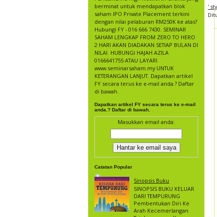
berminat untuk mendapatkan blok
' s
saham IPO Private Placement terkini
Dit
dengan nilai pelaburan RM250K ke atas?
Hubungi FY - 016 666 7430. SEMINAR
SAHAM LENGKAP FROM ZERO TO HERO
2 HARI AKAN DIADAKAN SETIAP BULAN DI
NILAI. HUBUNGI HAJAH AZILA
0166641755 ATAU LAYARI
www.seminarsaham.my UNTUK
KETERANGAN LANJUT. Dapatkan artikel
FY secara terus ke e-mail anda.? Daftar
di bawah.
Dapatkan artikel FY secara terus ke e-mail
anda.? Daftar di bawah.
Masukkan email anda:
Catatan Popular
Sinopsis Buku
SINOPSIS BUKU KELUAR
DARI TEMPURUNG
Pembentukan Diri Ke
Arah Kecemerlangan