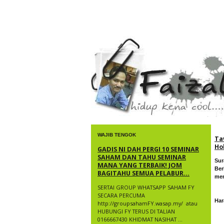
faizal yusup
WAJIB TENGOK
Ta
Ho
GADIS NI DAH PERGI 10 SEMINAR
SAHAM DAN TAHU SEMINAR
Sur
MANA YANG TERBAIK! JOM
Ber
BAGITAHU SEMUA PELABUR...
mem
SERTAI GROUP WHATSAPP SAHAM FY
SECARA PERCUMA
Har
http://groupsahamFY.wasap.my/ ​ atau
HUBUNGI FY TERUS DI TALIAN
0166667430 KHIDMAT NASIHAT ...