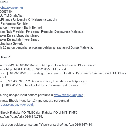
Al Haj
.faizalyusup.net
6667430
A UITM Shah Alam
 Finance University Of Nebraska Lincoln
 Performing Remisier
anga Investment Bank Berhad
tan Naib Presiden Persatuan Remisier Bumiputera Malaysia
aker Bursa Malaysia Islamic
aker Bertauliah InvestSmart
uhanjaya Sekuriti
ih 20 tahun pengalaman dalam pelaburan saham di Bursa Malaysia.
 Team*
ri Zain MSTA | 0126290407 - TA Expert, Handles Private Placements.
daus Majid MSTA, CMT |0134229155 - TA Expert
zie | 0173730513 - Trading, Execution, Handles Personal Coaching and TA Class
edule
in | 0193346570 - CDS Administration, Transfers and Opening.
la | 0166641755 - Handles In House Seminar and Ebooks
a blog dengan input saham percuma di
www.faizalyusup.net
nload Ebook Investlah 134 ms secara percuma di
p://faizalyusup.my/e-book
i Ebook Rahsia IPO RM60 dan Rahsia IPO di MITI RM50
tsApp Puan Azila 0166641755.
uk group pelaburan saham FY percuma di WhatsApp 0166667430