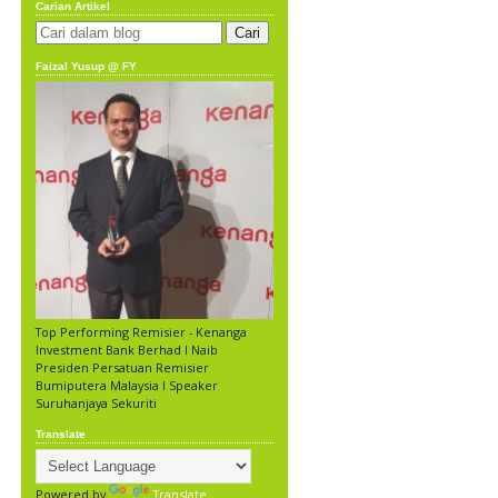
Carian Artikel
Faizal Yusup @ FY
Top Performing Remisier - Kenanga
Investment Bank Berhad l Naib
Presiden Persatuan Remisier
Bumiputera Malaysia l Speaker
Suruhanjaya Sekuriti
Translate
Powered by
Translate