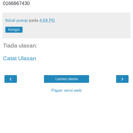
0166667430
faizal yusup
pada
4:04 PG
Kongsi
Tiada ulasan:
Catat Ulasan
‹
›
Laman utama
Papar versi web