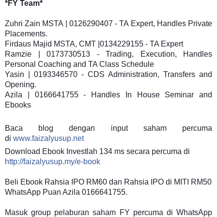
*FY Team*
Zuhri Zain MSTA | 0126290407 - TA Expert, Handles Private
Placements.
Firdaus Majid MSTA, CMT |0134229155 - TA Expert
Ramzie | 0173730513 - Trading, Execution, Handles
Personal Coaching and TA Class Schedule
Yasin | 0193346570 - CDS Administration, Transfers and
Opening.
Azila | 0166641755 - Handles In House Seminar and
Ebooks
Baca blog dengan input saham percuma
di
www.faizalyusup.net
Download Ebook Investlah 134 ms secara percuma di
http://faizalyusup.my/e-book
Beli Ebook Rahsia IPO RM60 dan Rahsia IPO di MITI RM50
WhatsApp Puan Azila 0166641755.
Masuk group pelaburan saham FY percuma di WhatsApp