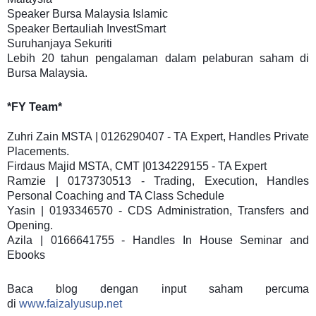
Speaker Bursa Malaysia Islamic
Speaker Bertauliah InvestSmart
Suruhanjaya Sekuriti
Lebih 20 tahun pengalaman dalam pelaburan saham di
Bursa Malaysia.
*FY Team*
Zuhri Zain MSTA | 0126290407 - TA Expert, Handles Private
Placements.
Firdaus Majid MSTA, CMT |0134229155 - TA Expert
Ramzie | 0173730513 - Trading, Execution, Handles
Personal Coaching and TA Class Schedule
Yasin | 0193346570 - CDS Administration, Transfers and
Opening.
Azila | 0166641755 - Handles In House Seminar and
Ebooks
Baca blog dengan input saham percuma
di
www.faizalyusup.net