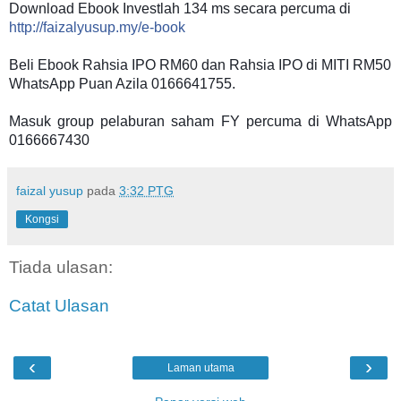
Download Ebook Investlah 134 ms secara percuma di
http://faizalyusup.my/e-book
Beli Ebook Rahsia IPO RM60 dan Rahsia IPO di MITI RM50
WhatsApp Puan Azila 0166641755.
Masuk group pelaburan saham FY percuma di WhatsApp
0166667430
faizal yusup
pada
3:32 PTG
Kongsi
Tiada ulasan:
Catat Ulasan
‹
›
Laman utama