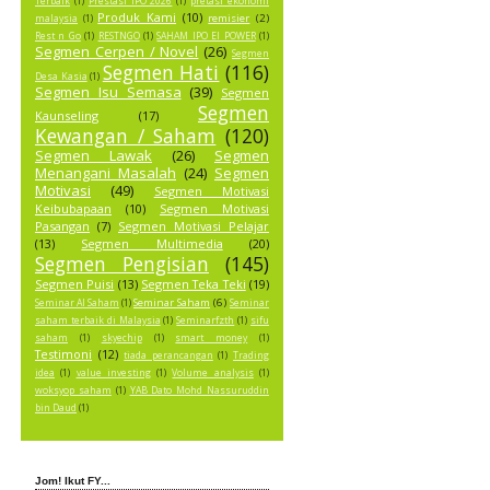
Terbaik
(1)
Prestasi IPO 2026
(1)
pretasi ekonomi
Produk Kami
(10)
remisier
(2)
malaysia
(1)
Rest n Go
(1)
RESTNGO
(1)
SAHAM IPO EI POWER
(1)
Segmen Cerpen / Novel
(26)
Segmen
Segmen Hati
(116)
Desa Kasia
(1)
Segmen Isu Semasa
(39)
Segmen
Segmen
Kaunseling
(17)
Kewangan / Saham
(120)
Segmen Lawak
(26)
Segmen
Menangani Masalah
(24)
Segmen
Motivasi
(49)
Segmen Motivasi
Keibubapaan
(10)
Segmen Motivasi
Pasangan
(7)
Segmen Motivasi Pelajar
(13)
Segmen Multimedia
(20)
Segmen Pengisian
(145)
Segmen Puisi
(13)
Segmen Teka Teki
(19)
Seminar Saham
(6)
Seminar AI Saham
(1)
Seminar
saham terbaik di Malaysia
(1)
Seminarfzth
(1)
sifu
saham
(1)
skyechip
(1)
smart money
(1)
Testimoni
(12)
tiada perancangan
(1)
Trading
idea
(1)
value investing
(1)
Volume analysis
(1)
woksyop saham
(1)
YAB Dato Mohd Nassuruddin
bin Daud
(1)
Jom! Ikut FY...