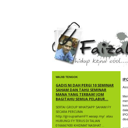
faizal yusup
WAJIB TENGOK
IP
GADIS NI DAH PERGI 10 SEMINAR
Ass
SAHAM DAN TAHU SEMINAR
MANA YANG TERBAIK! JOM
Men
BAGITAHU SEMUA PELABUR...
mem
ken
SERTAI GROUP WHATSAPP SAHAM FY
dal
SECARA PERCUMA
IPO
http://groupsahamFY.wasap.my/ ​ atau
dis
HUBUNGI FY TERUS DI TALIAN
0166667430 KHIDMAT NASIHAT ...