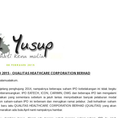
08 FEBRUARI 2015
O 2015 - QUALITAS HEATHCARE CORPORATION BERHAD
alamualaikum.
jelang penghujung 2014, nampaknya beberapa saham IPO kebelakangan ini tidak begitu
beransangkan. IPO EATECH, ICON, CARIMIN, OWG dan beberapa IPO lain mengalami
aikan yang sementara sebelum ia jatuh lantas menyebabkan banyak pelaburan modal
am saham-saham IPO ini terbenam dan merugikan ramai pelabur. Jadi kehadiran saham
 baru iaitu
QUALITAS HEALTHCARE CORPORATION BERHAD (QUALITAS) yang akan
enaraikan ada bula April nanti nampaknya hambar.