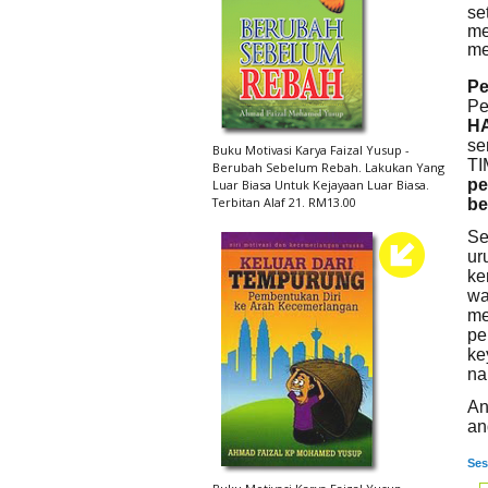
se
me
me
Pe
Pe
H
se
Buku Motivasi Karya Faizal Yusup -
TI
Berubah Sebelum Rebah. Lakukan Yang
pe
Luar Biasa Untuk Kejayaan Luar Biasa.
Terbitan Alaf 21. RM13.00
be
Se
ur
ke
wa
me
pe
ke
nan
An
an
Ses