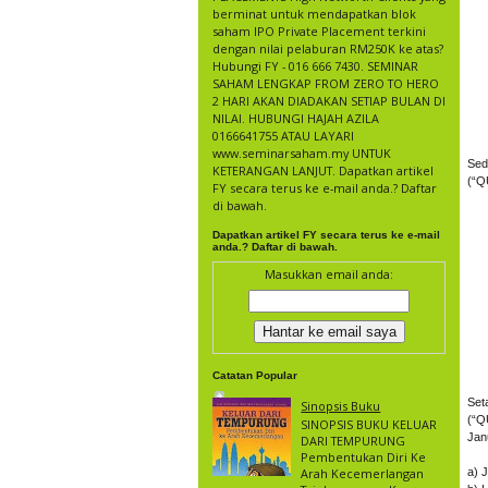
berminat untuk mendapatkan blok
saham IPO Private Placement terkini
dengan nilai pelaburan RM250K ke atas?
Hubungi FY - 016 666 7430. SEMINAR
SAHAM LENGKAP FROM ZERO TO HERO
2 HARI AKAN DIADAKAN SETIAP BULAN DI
NILAI. HUBUNGI HAJAH AZILA
0166641755 ATAU LAYARI
www.seminarsaham.my UNTUK
Se
KETERANGAN LANJUT. Dapatkan artikel
(“Q
FY secara terus ke e-mail anda.? Daftar
di bawah.
Dapatkan artikel FY secara terus ke e-mail
anda.? Daftar di bawah.
Masukkan email anda:
Catatan Popular
Se
Sinopsis Buku
(“Q
SINOPSIS BUKU KELUAR
Janu
DARI TEMPURUNG
Pembentukan Diri Ke
Arah Kecemerlangan
a) 