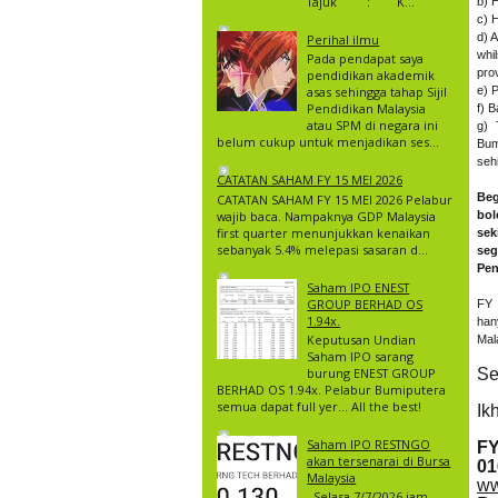
Tajuk : K...
b) 
c) 
d) A
Perihal ilmu
whil
Pada pendapat saya
pro
pendidikan akademik
asas sehingga tahap Sijil
e) 
Pendidikan Malaysia
f) 
atau SPM di negara ini
g) 
belum cukup untuk menjadikan ses...
Bum
seh
CATATAN SAHAM FY 15 MEI 2026
Beg
CATATAN SAHAM FY 15 MEI 2026 Pelabur
wajib baca. Nampaknya GDP Malaysia
bol
first quarter menunjukkan kenaikan
sek
sebanyak 5.4% melepasi sasaran d...
seg
Pen
Saham IPO ENEST
GROUP BERHAD OS
FY 
1.94x.
han
Keputusan Undian
Mal
Saham IPO sarang
burung ENEST GROUP
Se
BERHAD OS 1.94x. Pelabur Bumiputera
semua dapat full yer… All the best!
Ik
Saham IPO RESTNGO
F
akan tersenarai di Bursa
01
Malaysia
ww
Selasa 7/7/2026 jam