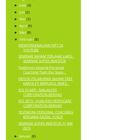
Julai
(6)
►
Jun
(2)
►
Mei
(3)
►
April
(9)
►
Mac
(8)
►
Februari
(8)
▼
MEMPERKENALKAN TVFY DI
YOUTUBE
SEMINAR SAHAM TERLAJAK LARIS -
SEMINAR SUPER INVESTOR
Testimoni peserta Personal
Coaching Train the Supe...
EBOOK PELABURAN SAHAM FREE
KARYA FY BERJUDUL INVES...
IPO DI MITI - MALAKOFF
CORPORATION BERHAD
IPO 2015 - QUALITAS HEATHCARE
CORPORATION BERHAD
TESTIMONI PERSONAL COACHING
BERSAMA FAIZAL YUSUP
SEMINAR SUPER INVESTOR 31 JAN
2015
Januari
(8)
►