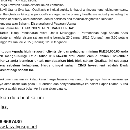
Harga Par : RM 0.20 seunit
Harga Tawaran : Akan dimaklumkan kemudian
ktiviti Utama Syarikat : Qualitas’s principal activity is that of an investment holding company,
st the Qualitas Group is principally engaged in the primary healthcare industry including the
vision of primary care services, dental services and medical diagnostics services.
Penyenaraian Saham : Disenaraikan di Pasaran Utama
Bank Penasihat : CIMB INVESTMENT BANK BERHAD
Tarikh Tutup Pendaftaran Minat Untuk Melanggan : Permohonan bagi Saham Khas
iputera melalui sistem saham online bermula 23 Januari 2015 (Jumaat) jam 3.30 petang
ingga 29 Januari 2015 (Khamis) 12.00 tengahari.
itupun kepada high networth clients dengan pelaburan minima RM250,000.00 anda
eh menghubungi FY di talian 0166667430 atau Zuhri Zain di talian 0126290407
iranya anda berminat untuk mendapatkan blok-blok saham Qualitas ini seberapa
era sebelum kehabisan. Harus diingat saham CIMB Investment adalah Bank
asihat bagi saham ini.
rekomen saham ini kalau kena harga tawarannya nanti. Dengarnya harga tawarannya
ya akan ditentukan pada 10 Februari dan penyenaraiannya ke dalam Papan Utama Bursa
aysia adalah pada bulan April yang akan datang.
kian dulu buat kali ini.
hlas,
Y
6 6667430
w.faizalyusup.net