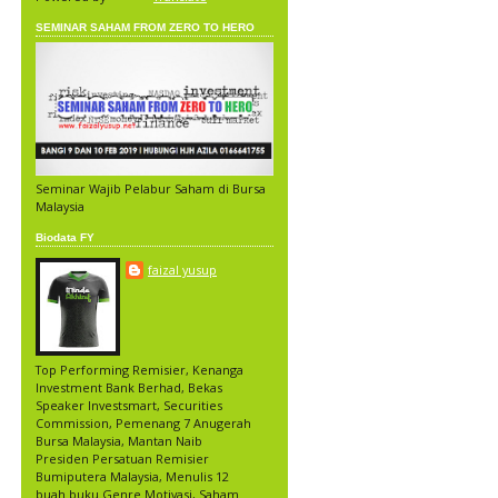
SEMINAR SAHAM FROM ZERO TO HERO
Seminar Wajib Pelabur Saham di Bursa
Malaysia
Biodata FY
faizal yusup
Top Performing Remisier, Kenanga
Investment Bank Berhad, Bekas
Speaker Investsmart, Securities
Commission, Pemenang 7 Anugerah
Bursa Malaysia, Mantan Naib
Presiden Persatuan Remisier
Bumiputera Malaysia, Menulis 12
buah buku Genre Motivasi, Saham