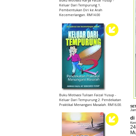
Buku Motivasi Karya Faizal Yusup -
Keluar Dari Tempurung 1.
Pembentukan Diri ke Arah
Kecemerlangan. RM14.00
Buku Motivasi Tulisan Faizal Yusup -
Keluar Dari Tempurung 2. Pendekatan
Praktikal Menangani Masalah. RM16.00.
SE
Jam
di
Ken
24
Mu