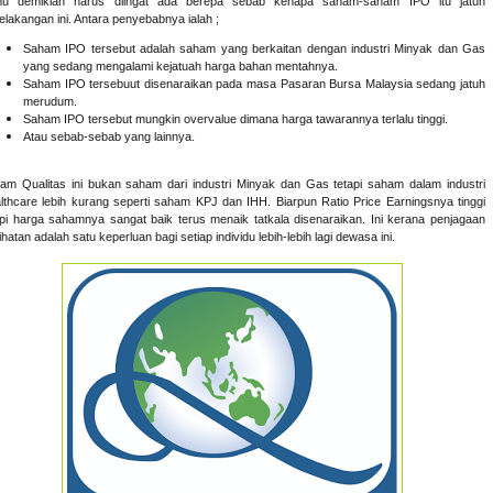
u demikian harus diingat ada berepa sebab kenapa saham-saham IPO itu jatuh
elakangan ini. Antara penyebabnya ialah ;
Saham IPO tersebut adalah saham yang berkaitan dengan industri Minyak dan Gas
yang sedang mengalami kejatuah harga bahan mentahnya.
Saham IPO tersebuut disenaraikan pada masa Pasaran Bursa Malaysia sedang jatuh
merudum.
Saham IPO tersebut mungkin overvalue dimana harga tawarannya terlalu tinggi.
Atau sebab-sebab yang lainnya.
am Qualitas ini bukan saham dari industri Minyak dan Gas tetapi saham dalam industri
lthcare lebih kurang seperti saham KPJ dan IHH. Biarpun Ratio Price Earningsnya tinggi
api harga sahamnya sangat baik terus menaik tatkala disenaraikan. Ini kerana penjagaan
hatan adalah satu keperluan bagi setiap individu lebih-lebih lagi dewasa ini.