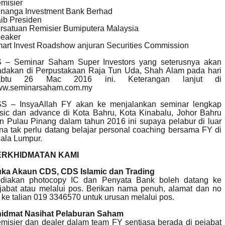
misier
nanga Investment Bank Berhad
ib Presiden
rsatuan Remisier Bumiputera Malaysia
eaker
art Invest Roadshow anjuran Securities Commission
 – Seminar Saham Super Investors yang seterusnya akan
adakan di Perpustakaan Raja Tun Uda, Shah Alam pada hari
abtu 26 Mac 2016 ini. Keterangan lanjut di
w.seminarsaham.com.my
S – InsyaAllah FY akan ke menjalankan seminar lengkap
sic dan advance di Kota Bahru, Kota Kinabalu, Johor Bahru
n Pulau Pinang dalam tahun 2016 ini supaya pelabur di luar
na tak perlu datang belajar personal coaching bersama FY di
ala Lumpur.
ERKHIDMATAN KAMI
ka Akaun CDS, CDS Islamic dan Trading
diakan photocopy IC dan Penyata Bank boleh datang ke
jabat atau melalui pos. Berikan nama penuh, alamat dan no
 ke talian 019 3346570 untuk urusan melalui pos.
idmat Nasihat Pelaburan Saham
misier dan dealer dalam team FY sentiasa berada di pejabat