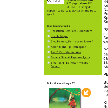
Re
9:00 pagi saham IPO
Ke
RESTNGO Listing di
Na
Papan Ace Bursa Malaysia. All the best
Pe
gais!!!
Sp
Sm
Blog Kegemaran FY
PS
Persatuan Remisier Bumiputera
di
Kereta Mayat
S
Blog Peluang Perniagaan Score A
ww
Ainon Mohd Tip Perniagaan
PS
Alaf21 Penerbitan Buku
ba
Suzana Ghazali Peguam Syarie
da
sa
Blog Teknik Berkesan Melabur
Saham
Ku
P
Bu
Buku Motivasi karya FY
Se
pe
hp
Kh
Re