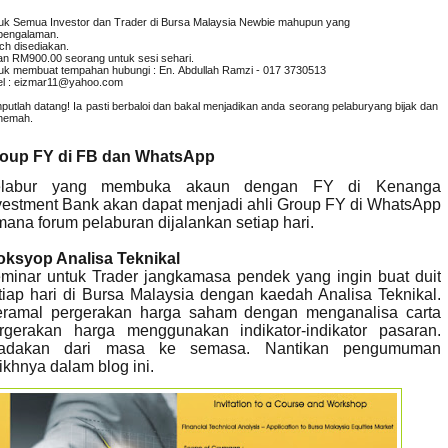
uk Semua Investor dan Trader di Bursa Malaysia Newbie mahupun yang
pengalaman.
ch disediakan.
an RM900.00 seorang untuk sesi sehari.
uk membuat tempahan hubungi : En. Abdullah Ramzi - 017 3730513
l : eizmar11@yahoo.com
putlah datang! Ia pasti berbaloi dan bakal menjadikan anda seorang pelaburyang
bijak dan
hemah.
oup FY di FB dan WhatsApp
elabur yang membuka akaun dengan FY di Kenanga
vestment Bank akan dapat menjadi ahli Group FY di WhatsApp
mana forum pelaburan dijalankan setiap hari.
ksyop Analisa Teknikal
minar untuk Trader jangkamasa pendek yang ingin buat duit
tiap hari di Bursa Malaysia dengan kaedah Analisa Teknikal.
ramal pergerakan harga saham dengan menganalisa carta
rgerakan harga menggunakan indikator-indikator pasaran.
adakan dari masa ke semasa. Nantikan pengumuman
rikhnya dalam blog ini.