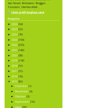
dan Novel, Motivator, Blogger,
Youtuber, Hamba Allah.
Lihat profil lengkap saya
Pengisian
2026
(54)
►
2025
(22)
►
2024
(70)
►
2023
(154)
►
2022
(235)
►
2021
(149)
►
2020
(38)
►
2019
(118)
►
2018
(51)
►
2017
(51)
►
2016
(76)
►
2015
(82)
▼
Disember
(1)
►
November
(4)
►
Oktober
(3)
►
September
(10)
►
Ogos
(20)
►