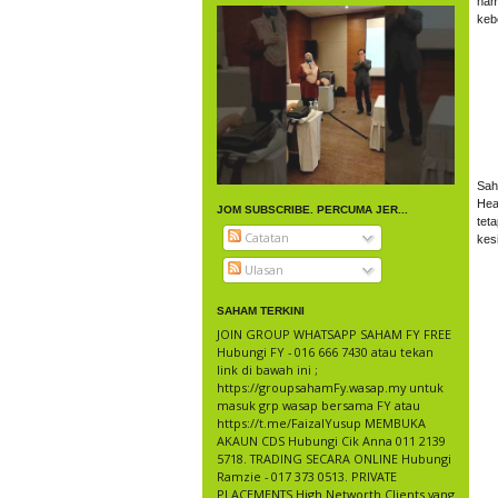
nam
keb
Sah
Hea
JOM SUBSCRIBE. PERCUMA JER...
tet
Catatan
kesi
Ulasan
SAHAM TERKINI
JOIN GROUP WHATSAPP SAHAM FY FREE
Hubungi FY - 016 666 7430 atau tekan
link di bawah ini ;
https://groupsahamFy.wasap.my untuk
masuk grp wasap bersama FY atau
https://t.me/FaizalYusup MEMBUKA
AKAUN CDS Hubungi Cik Anna 011 2139
5718. TRADING SECARA ONLINE Hubungi
Ramzie - 017 373 0513. PRIVATE
PLACEMENTS High Networth Clients yang