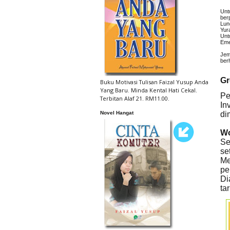
Unt
ber
Lun
Yur
Unt
Eme
Jem
ber
Gr
Buku Motivasi Tulisan Faizal Yusup Anda
Yang Baru. Minda Kental Hati Cekal.
P
Terbitan Alaf 21. RM11.00.
In
Novel Hangat
di
Wo
Se
se
Me
pe
Di
ta