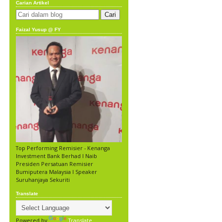
Carian Artikel
Faizal Yusup @ FY
Top Performing Remisier - Kenanga
Investment Bank Berhad l Naib
Presiden Persatuan Remisier
Bumiputera Malaysia l Speaker
Suruhanjaya Sekuriti
Translate
Powered by
Translate