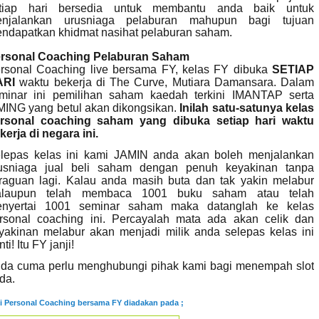
tiap hari bersedia untuk membantu anda baik untuk
njalankan urusniaga pelaburan mahupun bagi tujuan
ndapatkan khidmat nasihat pelaburan saham.
rsonal Coaching Pelaburan Saham
rsonal Coaching live bersama FY, kelas FY dibuka
SETIAP
ARI
waktu bekerja di The Curve, Mutiara Damansara. Dalam
minar ini pemilihan saham kaedah terkini IMANTAP serta
MING yang betul akan dikongsikan.
Inilah satu-satunya kelas
rsonal coaching saham yang dibuka setiap hari waktu
kerja di negara ini.
lepas kelas ini kami JAMIN anda akan boleh menjalankan
usniaga jual beli saham dengan penuh keyakinan tanpa
raguan lagi. Kalau anda masih buta dan tak yakin melabur
laupun telah membaca 1001 buku saham atau telah
nyertai 1001 seminar saham maka datanglah ke kelas
rsonal coaching ini. Percayalah mata ada akan celik dan
yakinan melabur akan menjadi milik anda selepas kelas ini
ti! Itu FY janji!
da cuma perlu menghubungi pihak kami bagi menempah slot
da.
i Personal Coaching bersama FY diadakan
pada ;