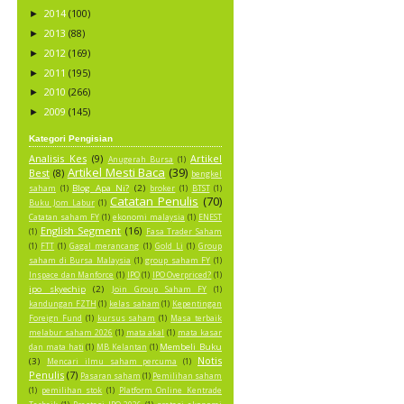
2014
(100)
►
2013
(88)
►
2012
(169)
►
2011
(195)
►
2010
(266)
►
2009
(145)
►
Kategori Pengisian
Analisis Kes
(9)
Artikel
Anugerah Bursa
(1)
Artikel Mesti Baca
(39)
Best
(8)
bengkel
Blog Apa Ni?
(2)
saham
(1)
broker
(1)
BTST
(1)
Catatan Penulis
(70)
Buku Jom Labur
(1)
Catatan saham FY
(1)
ekonomi malaysia
(1)
ENEST
English Segment
(16)
(1)
Fasa Trader Saham
(1)
FTT
(1)
Gagal merancang
(1)
Gold Li
(1)
Group
saham di Bursa Malaysia
(1)
group saham FY
(1)
Inspace dan Manforce
(1)
IPO
(1)
IPO Overpriced?
(1)
ipo skyechip
(2)
Join Group Saham FY
(1)
kandungan FZTH
(1)
kelas saham
(1)
Kepentingan
Foreign Fund
(1)
kursus saham
(1)
Masa terbaik
melabur saham 2026
(1)
mata akal
(1)
mata kasar
Membeli Buku
dan mata hati
(1)
MB Kelantan
(1)
Notis
(3)
Mencari ilmu saham percuma
(1)
Penulis
(7)
Pasaran saham
(1)
Pemilihan saham
(1)
pemilihan stok
(1)
Platform Online Kentrade