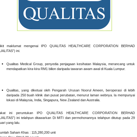
dikit maklumat mengenai IPO QUALITAS HEALTHCARE CORPORATION BERHAD
UALITAS”) ini.
Qualitas Medical Group, penyedia penjagaan kesihatan Malaysia, merancang untuk
mendapatkan kira-kira RM1 bilion daripada tawaran awam awal di Kuala Lumpur.
Qualitas, yang diketuai oleh Pengarah Urusan Noorul Ameen, beroperasi di lebih
daripada 250 buah klinik dan pusat perubatan, menurut laman webnya. Ia mempunyai
lokasi di Malaysia, India, Singapura, New Zealand dan Australia.
takat ini peruntukan IPO QUALITAS HEALTHCARE CORPORATION BERHAD
UALITAS”) ini telahpun ditawarkan Di MITI dan permohonannya telahpun ditutup pada 29
ari yang lalu.
Jumlah Saham Khas : 115,280,200 unit