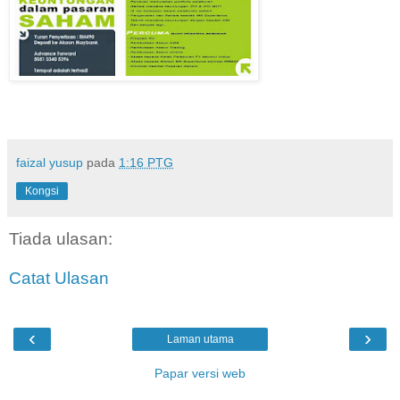
faizal yusup
pada
1:16 PTG
Kongsi
Tiada ulasan:
Catat Ulasan
‹
›
Laman utama
Papar versi web