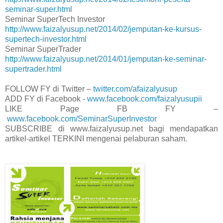
seminar-super.html
Seminar SuperTech Investor
http://www.faizalyusup.net/2014/02/jemputan-ke-kursus-
supertech-investor.html
Seminar SuperTrader
http://www.faizalyusup.net/2014/01/jemputan-ke-seminar-
supertrader.html
FOLLOW FY di Twitter –
twitter.com/afaizalyusup
ADD FY di Facebook -
www.facebook.com/faizalyusupii
LIKE Page FB FY –
www.facebook.com/SeminarSuperInvestor
SUBSCRIBE di www.faizalyusup.net bagi mendapatkan
artikel-artikel TERKINI mengenai pelaburan saham.