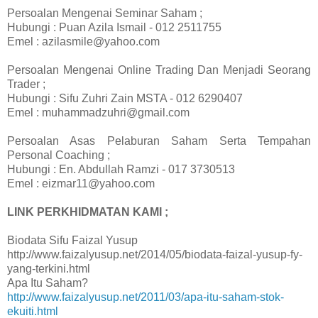
Persoalan Mengenai Seminar Saham ;
Hubungi : Puan Azila Ismail - 012 2511755
Emel : azilasmile@yahoo.com
Persoalan Mengenai Online Trading Dan Menjadi Seorang
Trader ;
Hubungi : Sifu Zuhri Zain MSTA - 012 6290407
Emel : muhammadzuhri@gmail.com
Persoalan Asas Pelaburan Saham Serta Tempahan
Personal Coaching ;
Hubungi : En. Abdullah Ramzi - 017 3730513
Emel : eizmar11@yahoo.com
LINK PERKHIDMATAN KAMI ;
Biodata Sifu Faizal Yusup
http://www.faizalyusup.net/2014/05/biodata-faizal-yusup-fy-
yang-terkini.html
Apa Itu Saham?
http://www.faizalyusup.net/2011/03/apa-itu-saham-stok-
ekuiti.html