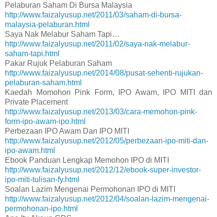
Pelaburan Saham Di Bursa Malaysia
http://www.faizalyusup.net/2011/03/saham-di-bursa-
malaysia-pelaburan.html
Saya Nak Melabur Saham Tapi…
http://www.faizalyusup.net/2011/02/saya-nak-melabur-
saham-tapi.html
Pakar Rujuk Pelaburan Saham
http://www.faizalyusup.net/2014/08/pusat-sehenti-rujukan-
pelaburan-saham.html
Kaedah Momohon Pink Form, IPO Awam, IPO MITI dan
Private Placement
http://www.faizalyusup.net/2013/03/cara-memohon-pink-
form-ipo-awam-ipo.html
Perbezaan IPO Awam Dan IPO MITI
http://www.faizalyusup.net/2012/05/perbezaan-ipo-miti-dan-
ipo-awam.html
Ebook Panduan Lengkap Memohon IPO di MITI
http://www.faizalyusup.net/2012/12/ebook-super-investor-
ipo-miti-tulisan-fy.html
Soalan Lazim Mengenai Permohonan IPO di MITI
http://www.faizalyusup.net/2012/04/soalan-lazim-mengenai-
permohonan-ipo.html