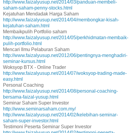
http://www.faizalyusup.net/2014/03/panduan-membeli-
saham-saham-penny-stocks.html
Kejatuhan Mendadak Harga Saham
http://www.faizalyusup.net/2014/04/membongkar-kisah-
kejatuhan-saham.html
Membaikpulih Portfolio saham
http://www.faizalyusup.net/2014/05/perkhidmatan-membaik-
pulih-portfolio.html
Mencari Ilmu Pelaburan Saham
http://www.faizalyusup.net/2012/06/pentingnya-menghadiri-
seminar-kursus.html
Woksyop BTX - Online Trader
http://www.faizalyusup.net/2014/07/woksyop-trading-made-
easy.html
Personal Coaching
http://www.faizalyusup.net/2014/08/personal-coaching-
bersama-faizal-yusup.html
Seminar Saham Super Investor
http://www.seminarsaham.com.my/
http://www.faizalyusup.net/2014/02/kelebihan-seminar-
saham-super-investor.html
Testimoni Peserta Seminar Super Investor
http://www.faizalyusup.net/2014/02/testimoni-peserta-