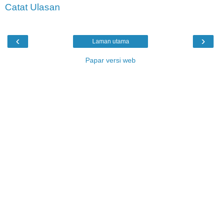
Catat Ulasan
‹
›
Laman utama
Papar versi web