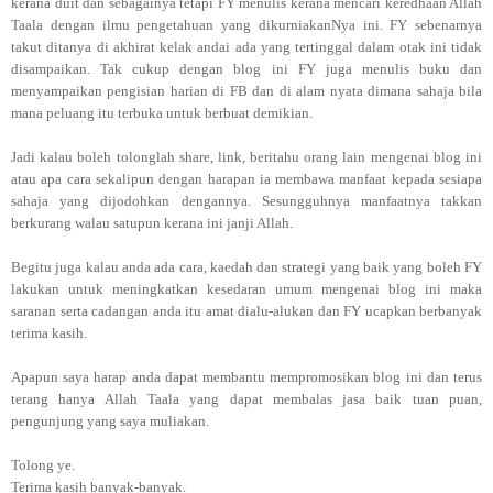
kerana duit dan sebagainya tetapi FY menulis kerana mencari keredhaan Allah
Taala dengan ilmu pengetahuan yang dikurniakanNya ini. FY sebenarnya
takut ditanya di akhirat kelak andai ada yang tertinggal dalam otak ini tidak
disampaikan. Tak cukup dengan blog ini FY juga menulis buku dan
menyampaikan pengisian harian di FB dan di alam nyata dimana sahaja bila
mana peluang itu terbuka untuk berbuat demikian.
Jadi kalau boleh tolonglah share, link, beritahu orang lain mengenai blog ini
atau apa cara sekalipun dengan harapan ia membawa manfaat kepada sesiapa
sahaja yang dijodohkan dengannya. Sesungguhnya manfaatnya takkan
berkurang walau satupun kerana ini janji Allah.
Begitu juga kalau anda ada cara, kaedah dan strategi yang baik yang boleh FY
lakukan untuk meningkatkan kesedaran umum mengenai blog ini maka
saranan serta cadangan anda itu amat dialu-alukan dan FY ucapkan berbanyak
terima kasih.
Apapun saya harap anda dapat membantu mempromosikan blog ini dan terus
terang hanya Allah Taala yang dapat membalas jasa baik tuan puan,
pengunjung yang saya muliakan.
Tolong ye.
Terima kasih banyak-banyak.