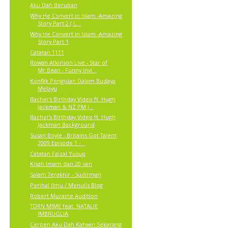
Aku Dah Beruban
Why He Convert in Islam -Amazing
Story Part 2 ( L...
Why He Convert in Islam -Amazing
Story Part 1
Catatan 1111
Rowan Atkinson Live - Star of
Mr.Bean - Funny invi...
Konflik Pengisian Dalam Budaya
Melayu
Rachel's Birthday Video ft. Hugh
Jackman & NZ PM J...
Rachel's Birthday Video ft. Hugh
Jackman Background
Susan Boyle - Britains Got Talent
2009 Episode 1 -...
Catatan Faizal Yusup
Kisah Imam dan 20 sen
Salam Terakhir - Sudirman
Perihal Ilmu / Menulis Blog
Robert Muraine Audition
TORN MIME feat. NATALIE
IMBRUGLIA
Cerpen Aku Dah Kahwin Sekarang