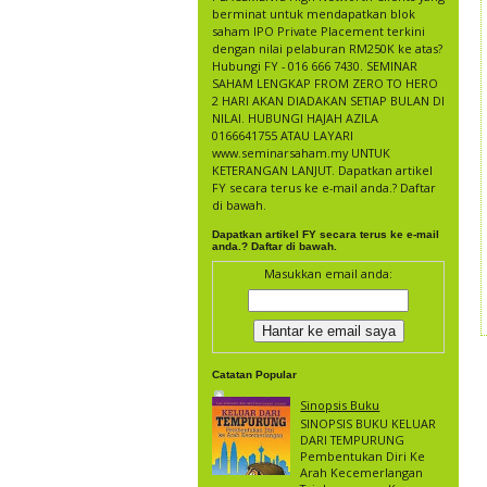
berminat untuk mendapatkan blok
saham IPO Private Placement terkini
dengan nilai pelaburan RM250K ke atas?
Hubungi FY - 016 666 7430. SEMINAR
SAHAM LENGKAP FROM ZERO TO HERO
2 HARI AKAN DIADAKAN SETIAP BULAN DI
NILAI. HUBUNGI HAJAH AZILA
0166641755 ATAU LAYARI
www.seminarsaham.my UNTUK
KETERANGAN LANJUT. Dapatkan artikel
FY secara terus ke e-mail anda.? Daftar
di bawah.
Dapatkan artikel FY secara terus ke e-mail
anda.? Daftar di bawah.
Masukkan email anda:
Catatan Popular
Sinopsis Buku
SINOPSIS BUKU KELUAR
DARI TEMPURUNG
Pembentukan Diri Ke
Arah Kecemerlangan