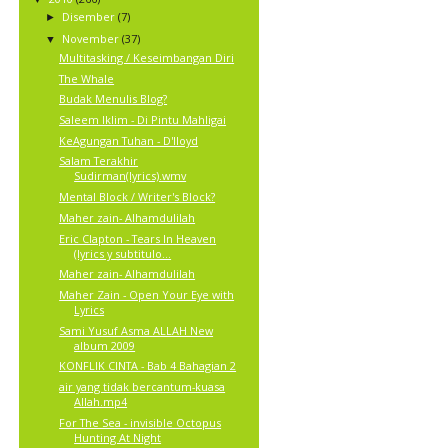
Disember
(7)
►
November
(37)
▼
Multitasking / Keseimbangan Diri
The Whale
Budak Menulis Blog?
Saleem Iklim - Di Pintu Mahligai
KeAgungan Tuhan - D'lloyd
Salam Terakhir
Sudirman(lyrics).wmv
Mental Block / Writer's Block?
Maher zain- Alhamdulilah
Eric Clapton - Tears In Heaven
(lyrics y subtitulo...
Maher zain- Alhamdulilah
Maher Zain - Open Your Eye with
Lyrics
Sami Yusuf Asma ALLAH New
album 2009
KONFLIK CINTA - Bab 4 Bahagian 2
air yang tidak bercantum-kuasa
Allah.mp4
For The Sea - invisible Octopus
Hunting At Night