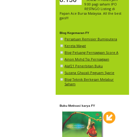
9:00 pagi saham IPO
RESTNGO Listing di
Papan Ace Bursa Malaysia. All the best
gais!!!
Blog Kegemaran FY
Persatuan Remisier Bumiputera
Kereta Mayat
Blog Peluang Perniagaan Score A
Ainon Mohd Tip Perniagaan
Alaf21 Penerbitan Buku
Suzana Ghazali Peguam Syarie
Blog Teknik Berkesan Melabur
Saham
Buku Motivasi karya FY