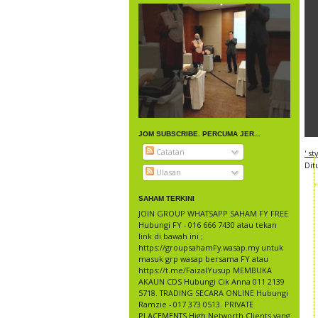
JOM SUBSCRIBE. PERCUMA JER...
Catatan
' s
Dit
Ulasan
SAHAM TERKINI
JOIN GROUP WHATSAPP SAHAM FY FREE
Hubungi FY - 016 666 7430 atau tekan
link di bawah ini ;
https://groupsahamFy.wasap.my untuk
masuk grp wasap bersama FY atau
https://t.me/FaizalYusup MEMBUKA
AKAUN CDS Hubungi Cik Anna 011 2139
5718. TRADING SECARA ONLINE Hubungi
Ramzie - 017 373 0513. PRIVATE
PLACEMENTS High Networth Clients yang