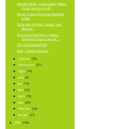
MAHER ZAIN ~ Insha Allah (Malay
Cover Version by B...
Faizal Yusup Meminta Bantuan
Anda!
Dosa dan Pahala / Ibadah dan
Maksiat
Resource Furniture: Italian-
Designed Space Saving ...
ADCOM ANIMATION
Wali - Taubat Maksiat
Oktober
(39)
►
September
(21)
►
Ogos
(14)
►
Julai
(9)
►
Jun
(14)
►
Mei
(12)
►
April
(19)
►
Mac
(33)
►
Februari
(34)
►
Januari
(27)
►
2009
(145)
►