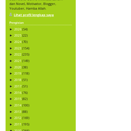
dan Novel, Motivator, Blogger,
Youtuber, Hamba Allah.
Lihat profil lengkap saya
Pengisian
2026
(54)
►
2025
(22)
►
2024
(70)
►
2023
(154)
►
2022
(235)
►
2021
(149)
►
2020
(38)
►
2019
(118)
►
2018
(51)
►
2017
(51)
►
2016
(76)
►
2015
(82)
►
2014
(100)
►
2013
(88)
►
2012
(169)
►
2011
(195)
►
2010
(266)
▼