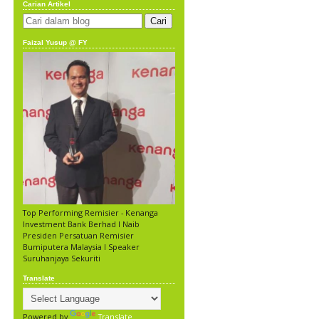
Carian Artikel
Faizal Yusup @ FY
Top Performing Remisier - Kenanga
Investment Bank Berhad l Naib
Presiden Persatuan Remisier
Bumiputera Malaysia l Speaker
Suruhanjaya Sekuriti
Translate
Powered by
Translate