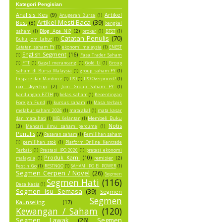
Kategori Pengisian
Analisis Kes
(9)
Artikel
Anugerah Bursa
(1)
Artikel Mesti Baca
(39)
Best
(8)
bengkel
Blog Apa Ni?
(2)
saham
(1)
broker
(1)
BTST
(1)
Catatan Penulis
(70)
Buku Jom Labur
(1)
Catatan saham FY
(1)
ekonomi malaysia
(1)
ENEST
English Segment
(16)
(1)
Fasa Trader Saham
(1)
FTT
(1)
Gagal merancang
(1)
Gold Li
(1)
Group
saham di Bursa Malaysia
(1)
group saham FY
(1)
Inspace dan Manforce
(1)
IPO
(1)
IPO Overpriced?
(1)
ipo skyechip
(2)
Join Group Saham FY
(1)
kandungan FZTH
(1)
kelas saham
(1)
Kepentingan
Foreign Fund
(1)
kursus saham
(1)
Masa terbaik
melabur saham 2026
(1)
mata akal
(1)
mata kasar
Membeli Buku
dan mata hati
(1)
MB Kelantan
(1)
Notis
(3)
Mencari ilmu saham percuma
(1)
Penulis
(7)
Pasaran saham
(1)
Pemilihan saham
(1)
pemilihan stok
(1)
Platform Online Kentrade
Terbaik
(1)
Prestasi IPO 2026
(1)
pretasi ekonomi
Produk Kami
(10)
remisier
(2)
malaysia
(1)
Rest n Go
(1)
RESTNGO
(1)
SAHAM IPO EI POWER
(1)
Segmen Cerpen / Novel
(26)
Segmen
Segmen Hati
(116)
Desa Kasia
(1)
Segmen Isu Semasa
(39)
Segmen
Segmen
Kaunseling
(17)
Kewangan / Saham
(120)
Segmen Lawak
(26)
Segmen