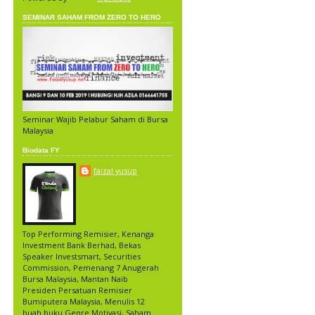
SEMINAR SAHAM FROM ZERO TO HERO
Seminar Wajib Pelabur Saham di Bursa
Malaysia
Biodata FY
faizal yusup
Top Performing Remisier, Kenanga
Investment Bank Berhad, Bekas
Speaker Investsmart, Securities
Commission, Pemenang 7 Anugerah
Bursa Malaysia, Mantan Naib
Presiden Persatuan Remisier
Bumiputera Malaysia, Menulis 12
buah buku Genre Motivasi, Saham