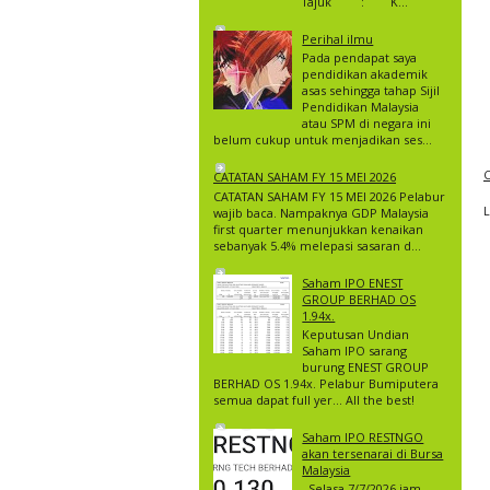
Tajuk : K...
Perihal ilmu
Pada pendapat saya
pendidikan akademik
asas sehingga tahap Sijil
Pendidikan Malaysia
atau SPM di negara ini
belum cukup untuk menjadikan ses...
C
CATATAN SAHAM FY 15 MEI 2026
CATATAN SAHAM FY 15 MEI 2026 Pelabur
wajib baca. Nampaknya GDP Malaysia
first quarter menunjukkan kenaikan
sebanyak 5.4% melepasi sasaran d...
Saham IPO ENEST
GROUP BERHAD OS
1.94x.
Keputusan Undian
Saham IPO sarang
burung ENEST GROUP
BERHAD OS 1.94x. Pelabur Bumiputera
semua dapat full yer… All the best!
Saham IPO RESTNGO
akan tersenarai di Bursa
Malaysia
Selasa 7/7/2026 jam