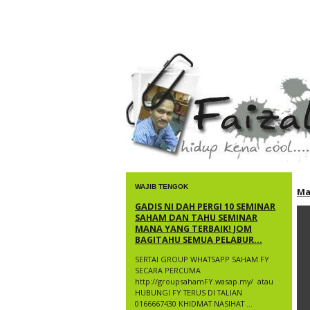
faizal yusup
WAJIB TENGOK
Ma
GADIS NI DAH PERGI 10 SEMINAR
SAHAM DAN TAHU SEMINAR
MANA YANG TERBAIK! JOM
BAGITAHU SEMUA PELABUR...
SERTAI GROUP WHATSAPP SAHAM FY
SECARA PERCUMA
http://groupsahamFY.wasap.my/ ​ atau
HUBUNGI FY TERUS DI TALIAN
0166667430 KHIDMAT NASIHAT ...