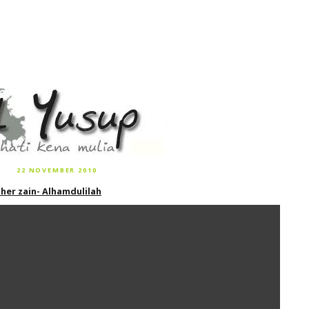
22 NOVEMBER 2010
her zain- Alhamdulilah