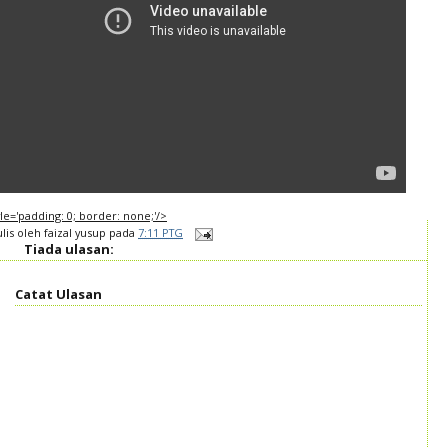
tyle='padding: 0; border: none;'/>
ulis oleh
faizal yusup
pada
7:11 PTG
Tiada ulasan:
Catat Ulasan