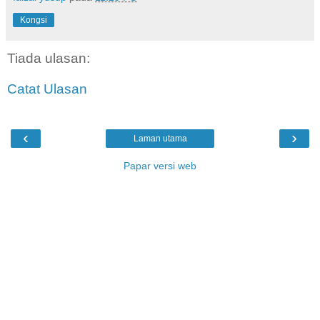
Kongsi
Tiada ulasan:
Catat Ulasan
‹
›
Laman utama
Papar versi web