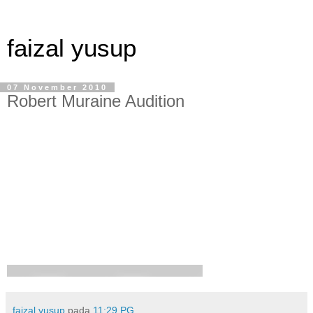
faizal yusup
07 November 2010
Robert Muraine Audition
faizal yusup
pada
11:29 PG