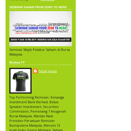
SEMINAR SAHAM FROM ZERO TO HERO
Seminar Wajib Pelabur Saham di Bursa
Malaysia
Biodata FY
faizal yusup
Top Performing Remisier, Kenanga
Investment Bank Berhad, Bekas
Speaker Investsmart, Securities
Commission, Pemenang 7 Anugerah
Bursa Malaysia, Mantan Naib
Presiden Persatuan Remisier
Bumiputera Malaysia, Menulis 12
buah buku Genre Motivasi, Saham