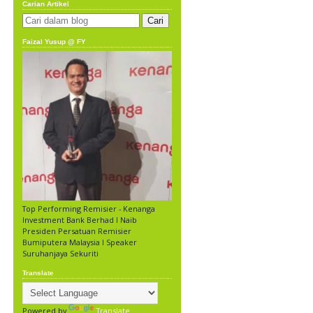
Carian Artikel
Faizal Yusup @ FY
Top Performing Remisier - Kenanga
Investment Bank Berhad l Naib
Presiden Persatuan Remisier
Bumiputera Malaysia l Speaker
Suruhanjaya Sekuriti
Translate
Powered by
Translate