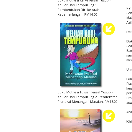
Buku Motivasi Karya Faizal Yusup -
Keluar Dari Tempurung 1.
FY 
Pembentukan Diri ke Arah
Sek
Kecemerlangan. RM14.00
Mal
Azil
PE
Buk
Sed
Ban
nam
mela
Unt
Buk
Pla
ker
Buku Motivasi Tulisan Faizal Yusup -
pel
Keluar Dari Tempurung 2. Pendekatan
Fre
Praktikal Menangani Masalah. RM16.00.
asa
And
Khi