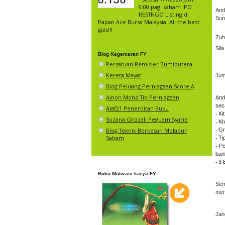
9:00 pagi saham IPO
And
RESTNGO Listing di
Sur
Papan Ace Bursa Malaysia. All the best
gais!!!
Zuh
Sil
Blog Kegemaran FY
Persatuan Remisier Bumiputera
Kereta Mayat
Jum
Blog Peluang Perniagaan Score A
Ainon Mohd Tip Perniagaan
And
sec
Alaf21 Penerbitan Buku
⁃ K
Suzana Ghazali Peguam Syarie
⁃ K
⁃ G
Blog Teknik Berkesan Melabur
Saham
⁃ T
⁃ P
bank
⁃ 3
Buku Motivasi karya FY
Sem
mem
Jan