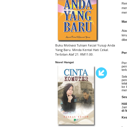
Rem
mem
men
Mas
Ata
ter
dibe
Buku Motivasi Tulisan Faizal Yusup Anda
Yang Baru. Minda Kental Hati Cekal.
Per
Terbitan Alaf 21. RM11.00.
Novel Hangat
Per
per
ter
Sel
pen
tel
ke 
menj
Ses
HA
Jam
di 
Kes