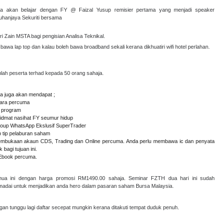
a akan belajar dengan FY @ Faizal Yusup remisier pertama yang menjadi speaker
uhanjaya Sekuriti bersama
ri Zain MSTA bagi pengisian Analisa Teknikal.
a bawa lap top dan kalau boleh bawa broadband sekali kerana dikhuatiri wifi hotel perlahan.
lah peserta terhad kepada 50 orang sahaja.
a juga akan mendapat ;
ara percuma
it program
hidmat nasihat FY seumur hidup
roup WhatsApp Ekslusif SuperTrader
ip tip pelaburan saham
embukaan akaun CDS, Trading dan Online percuma. Anda perlu membawa ic dan penyata
 bagi tujuan ini.
 Ebook percuma.
ua ini dengan harga promosi RM1490.00 sahaja. Seminar FZTH dua hari ini sudah
adai untuk menjadikan anda hero dalam pasaran saham Bursa Malaysia.
gan tunggu lagi daftar secepat mungkin kerana ditakuti tempat duduk penuh.