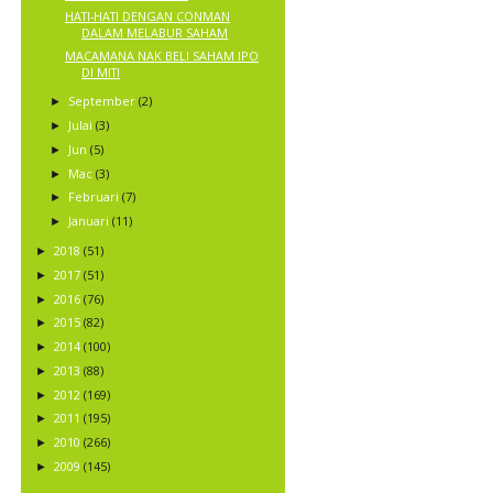
HATI-HATI DENGAN CONMAN
DALAM MELABUR SAHAM
MACAMANA NAK BELI SAHAM IPO
DI MITI
September
(2)
►
Julai
(3)
►
Jun
(5)
►
Mac
(3)
►
Februari
(7)
►
Januari
(11)
►
2018
(51)
►
2017
(51)
►
2016
(76)
►
2015
(82)
►
2014
(100)
►
2013
(88)
►
2012
(169)
►
2011
(195)
►
2010
(266)
►
2009
(145)
►