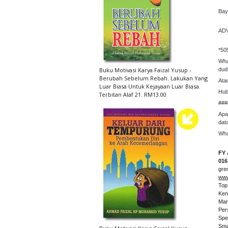
Bay
AD
*50
Wha
Buku Motivasi Karya Faizal Yusup -
dud
Berubah Sebelum Rebah. Lakukan Yang
Ata
Luar Biasa Untuk Kejayaan Luar Biasa.
Hub
Terbitan Alaf 21. RM13.00
###
Apa
dat
Wha
FY 
016
gre
www
Top
Ken
Man
Per
Spe
Sma