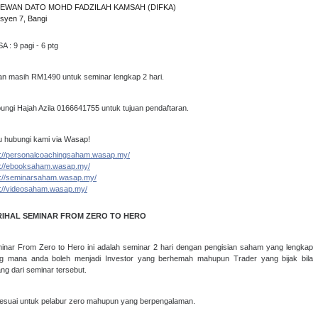
 DEWAN DATO MOHD FADZILAH KAMSAH (DIFKA)
syen 7, Bangi
A : 9 pagi - 6 ptg
an masih RM1490 untuk seminar lengkap 2 hari.
ungi Hajah Azila 0166641755 untuk tujuan pendaftaran.
u hubungi kami via Wasap!
p://personalcoachingsaham.wasap.my/
p://ebooksaham.wasap.my/
p://seminarsaham.wasap.my/
p://videosaham.wasap.my/
RIHAL SEMINAR FROM ZERO TO HERO
inar From Zero to Hero ini adalah seminar 2 hari dengan pengisian saham yang lengkap
g mana anda boleh menjadi Investor yang berhemah mahupun Trader yang bijak bila
ang dari seminar tersebut.
sesuai untuk pelabur zero mahupun yang berpengalaman.