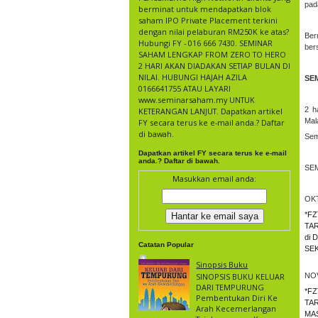
pad
berminat untuk mendapatkan blok
saham IPO Private Placement terkini
dengan nilai pelaburan RM250K ke atas?
Ber
Hubungi FY - 016 666 7430. SEMINAR
ber
SAHAM LENGKAP FROM ZERO TO HERO
2 HARI AKAN DIADAKAN SETIAP BULAN DI
NILAI. HUBUNGI HAJAH AZILA
SE
0166641755 ATAU LAYARI
www.seminarsaham.my UNTUK
2 h
KETERANGAN LANJUT. Dapatkan artikel
Mal
FY secara terus ke e-mail anda.? Daftar
di bawah.
Sem
Dapatkan artikel FY secara terus ke e-mail
anda.? Daftar di bawah.
SE
Masukkan email anda:
OK
*FZ
TAR
di
Catatan Popular
SEK
Sinopsis Buku
SINOPSIS BUKU KELUAR
NO
DARI TEMPURUNG
*FZ
Pembentukan Diri Ke
TAR
Arah Kecemerlangan
MAS