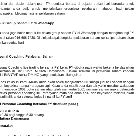
isier dan dealer dalam team FY sentiasa berada di pejabat setiap hari bersedia untuk
bantu anda baik untuk menjalankan urusniaga pelaburan mahupun bagi tujuan
dapatkan khidmat nasihat pelaburan saham.
uk Group Saham FY di WhatsApp
u anda juga boleh masuk ke dalam group saham FY di WhatsApp dengan menghubungi FY
us di talian 016 666 7430. Di sini pelbagai pengisian pelaburan saham serta tips saham akan
rikan setiap hari.
sonal Coaching Pelaburan Saham
sonal Coaching live trading bersama FY, kelas FY dibuka pada waktu bekerja berdasarkan
mintaan di The Curve, Mutiara Damansara. Dalam seminar ini pemilihan saham kaedah
kini IMANTAP serta TIMING yang betul akan dikongsikan.
epas kelas ini kami JAMIN anda akan boleh menjalankan urusniaga jual beli saham dengan
uh keyakinan tanpa keraguan lagi. Kalau anda masih buta dan tak yakin melabur walaupun
ah membaca 1001 buku saham atau telah menyertai 1001 seminar saham maka datanglah
kelas personal coaching ini. Percayalah mata ada akan celik dan keyakinan melabur akan
adi milik anda selepas kelas ini nanti! Itu FY janji!
i Personal Coaching bersama FY diadakan
pada ;
RI BEKERJA
 9:30 pagi hingga 5:30 petang
Mutiara Damansara
esuaian