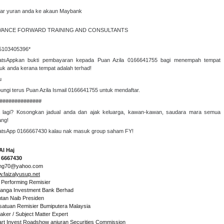
ar yuran anda ke akaun Maybank
VANCE FORWARD TRAINING AND CONSULTANTS
5103405396*
tsAppkan bukti pembayaran kepada Puan Azila 0166641755 bagi menempah tempat
uk anda kerana tempat adalah terhad!
u
ungi terus Puan Azila Ismail 0166641755 untuk mendaftar.
##############
 lagi? Kosongkan jadual anda dan ajak keluarga, kawan-kawan, saudara mara semua
ang!
tsApp 0166667430 kalau nak masuk group saham FY!
Al Haj
 6667430
ng70@yahoo.com
.faizalyusup.net
 Performing Remisier
anga Investment Bank Berhad
tan Naib Presiden
satuan Remisier Bumiputera Malaysia
aker / Subject Matter Expert
rt Invest Roadshow anjuran Securities Commission