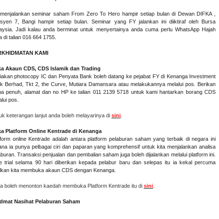
menjalankan seminar saham From Zero To Hero hampir setiap bulan di Dewan DIFKA ,
syen 7, Bangi hampir setiap bulan. Seminar yang FY jalankan ini diiktiraf oleh Bursa
aysia. Jadi kalau anda berminat untuk menyertainya anda cuma perlu WhatsApp Hajah
a di talian 016 664 1755.
RKHIDMATAN KAMI
a Akaun CDS, CDS Islamik dan Trading
iakan photocopy IC dan Penyata Bank boleh datang ke pejabat FY di Kenanga Investment
k Berhad, Tkt 2, the Curve, Mutiara Damansara atau melakukannya melalui pos. Berikan
a penuh, alamat dan no HP ke talian 011 2139 5718 untuk kami hantarkan borang CDS
lui pos.
uk keterangan lanjut anda boleh melayarinya di
sini
.
a Platform Online Kentrade di Kenanga
tform online Kentrade adalah antara platform pelaburan saham yang terbaik di negara ini
ana ia punya pelbagai ciri dan paparan yang komprehensif untuk kita menjalankan analisa
aburan. Transaksi penjualan dan pembalian saham juga boleh dijalankan melalui platform ini.
e trial selama 90 hari diberikan kepada pelabur baru dan selepas itu ia kekal percuma
lkan kita membuka akaun CDS dengan Kenanga.
a boleh menonton kaedah membuka Platform Kentrade itu di
sini
.
dmat Nasihat Pelaburan Saham