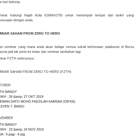
a hari bekerja.
minat hubungi Hajah Azila 0166641755 untuk menempah tempat dan tarikh yang
sesuaian dengan anda.
MINAR SAHAM FROM ZERO TO HERO
ari seminar yang mana anda akan belajar semua sekali berkenaan pelaburan di Bursa
aysia jadi tak perlu ke kelas dan seminar tambahan lagi.
inar FZTH seterusnya :
MINAR SAHAM FROM ZERO TO HERO (FZTH)
TOBER
TH BANGI*
IKH : 26 &amp; 27 OKT 2019
 DEWAN DATO MOHD FADZILAH KAMSAH (DIFKA)
SYEN 7, BANGI
VEMBER
TH BANGI*
IKH : 23 &amp; 24 NOV 2019
A : 9 pagi - 6 ptg