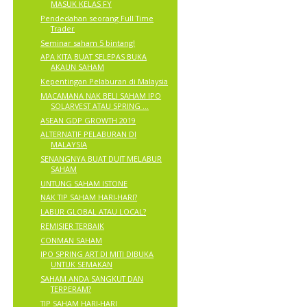
MASUK KELAS FY
Pendedahan seorang Full Time
Trader
Seminar saham 5 bintang!
APA KITA BUAT SELEPAS BUKA
AKAUN SAHAM
Kepentingan Pelaburan di Malaysia
MACAMANA NAK BELI SAHAM IPO
SOLARVEST ATAU SPRING ...
ASEAN GDP GROWTH 2019
ALTERNATIF PELABURAN DI
MALAYSIA
SENANGNYA BUAT DUIT MELABUR
SAHAM
UNTUNG SAHAM ISTONE
NAK TIP SAHAM HARI-HARI?
LABUR GLOBAL ATAU LOCAL?
REMISIER TERBAIK
CONMAN SAHAM
IPO SPRING ART DI MITI DIBUKA
UNTUK SEMAKAN
SAHAM ANDA SANGKUT DAN
TERPERAM?
TIP SAHAM HARI-HARI