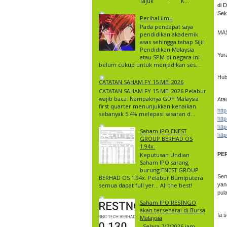
Tajuk : K...
di
Sek
Perihal ilmu
Pada pendapat saya
MAS
pendidikan akademik
asas sehingga tahap Sijil
Pendidikan Malaysia
Yur
atau SPM di negara ini
belum cukup untuk menjadikan ses...
Hub
CATATAN SAHAM FY 15 MEI 2026
CATATAN SAHAM FY 15 MEI 2026 Pelabur
wajib baca. Nampaknya GDP Malaysia
Ata
first quarter menunjukkan kenaikan
htt
sebanyak 5.4% melepasi sasaran d...
htt
htt
Saham IPO ENEST
htt
GROUP BERHAD OS
1.94x.
Keputusan Undian
PE
Saham IPO sarang
burung ENEST GROUP
Sem
BERHAD OS 1.94x. Pelabur Bumiputera
semua dapat full yer… All the best!
yan
pul
Saham IPO RESTNGO
akan tersenarai di Bursa
Ia 
Malaysia
Selasa 7/7/2026 jam