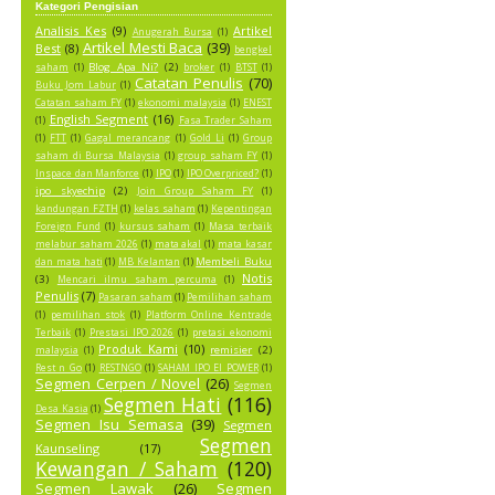
Kategori Pengisian
Analisis Kes
(9)
Artikel
Anugerah Bursa
(1)
Artikel Mesti Baca
(39)
Best
(8)
bengkel
Blog Apa Ni?
(2)
saham
(1)
broker
(1)
BTST
(1)
Catatan Penulis
(70)
Buku Jom Labur
(1)
Catatan saham FY
(1)
ekonomi malaysia
(1)
ENEST
English Segment
(16)
(1)
Fasa Trader Saham
(1)
FTT
(1)
Gagal merancang
(1)
Gold Li
(1)
Group
saham di Bursa Malaysia
(1)
group saham FY
(1)
Inspace dan Manforce
(1)
IPO
(1)
IPO Overpriced?
(1)
ipo skyechip
(2)
Join Group Saham FY
(1)
kandungan FZTH
(1)
kelas saham
(1)
Kepentingan
Foreign Fund
(1)
kursus saham
(1)
Masa terbaik
melabur saham 2026
(1)
mata akal
(1)
mata kasar
Membeli Buku
dan mata hati
(1)
MB Kelantan
(1)
Notis
(3)
Mencari ilmu saham percuma
(1)
Penulis
(7)
Pasaran saham
(1)
Pemilihan saham
(1)
pemilihan stok
(1)
Platform Online Kentrade
Terbaik
(1)
Prestasi IPO 2026
(1)
pretasi ekonomi
Produk Kami
(10)
remisier
(2)
malaysia
(1)
Rest n Go
(1)
RESTNGO
(1)
SAHAM IPO EI POWER
(1)
Segmen Cerpen / Novel
(26)
Segmen
Segmen Hati
(116)
Desa Kasia
(1)
Segmen Isu Semasa
(39)
Segmen
Segmen
Kaunseling
(17)
Kewangan / Saham
(120)
Segmen Lawak
(26)
Segmen