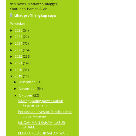
dan Novel, Motivator, Blogger,
Youtuber, Hamba Allah.
Lihat profil lengkap saya
Pengisian
2026
(54)
►
2025
(22)
►
2024
(70)
►
2023
(154)
►
2022
(235)
►
2021
(149)
►
2020
(38)
►
2019
(118)
▼
Disember
(11)
►
November
(54)
►
Oktober
(22)
▼
Strategi paling power dalam
Pasaran saham...
Perbezaan Investor Dan Trader di
Bursa Malaysia
JANGAN MAIN SAHAM, LABUR
SAHAM...
KENAPA PELABUR SAHAM WAJIB