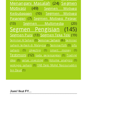
Menangani Masalah
(24)
Segmen
Motivasi
(49)
Segmen Motivasi
Keibubapaan
(10)
Segmen Motivasi
Pasangan
(7)
Segmen Motivasi Pelajar
(13)
Segmen Multimedia
(20)
Segmen Pengisian
(145)
Segmen Puisi
(13)
Segmen Teka Teki
(19)
Seminar Saham
(6)
Seminar AI Saham
(1)
Seminar
saham terbaik di Malaysia
(1)
Seminarfzth
(1)
sifu
saham
(1)
skyechip
(1)
smart money
(1)
Testimoni
(12)
tiada perancangan
(1)
Trading
idea
(1)
value investing
(1)
Volume analysis
(1)
woksyop saham
(1)
YAB Dato Mohd Nassuruddin
bin Daud
(1)
Jom! Ikut FY...