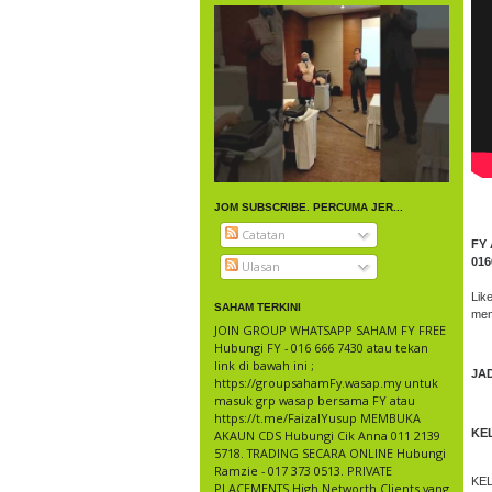
JOM SUBSCRIBE. PERCUMA JER...
Catatan
FY 
016
Ulasan
Lik
SAHAM TERKINI
mem
JOIN GROUP WHATSAPP SAHAM FY FREE
Hubungi FY - 016 666 7430 atau tekan
link di bawah ini ;
JA
https://groupsahamFy.wasap.my untuk
masuk grp wasap bersama FY atau
https://t.me/FaizalYusup MEMBUKA
KE
AKAUN CDS Hubungi Cik Anna 011 2139
5718. TRADING SECARA ONLINE Hubungi
Ramzie - 017 373 0513. PRIVATE
KEL
PLACEMENTS High Networth Clients yang