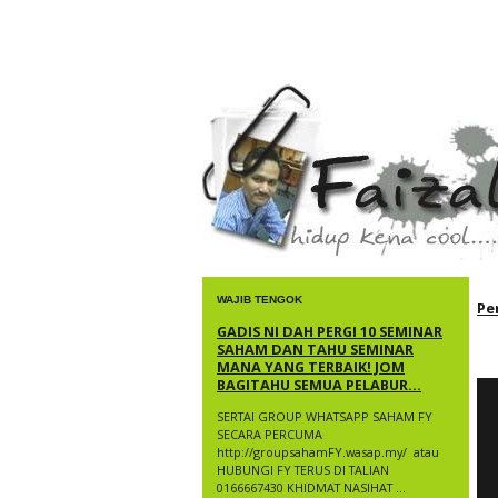
faizal yusup
WAJIB TENGOK
Pe
GADIS NI DAH PERGI 10 SEMINAR
SAHAM DAN TAHU SEMINAR
MANA YANG TERBAIK! JOM
BAGITAHU SEMUA PELABUR...
SERTAI GROUP WHATSAPP SAHAM FY
SECARA PERCUMA
http://groupsahamFY.wasap.my/ ​ atau
HUBUNGI FY TERUS DI TALIAN
0166667430 KHIDMAT NASIHAT ...