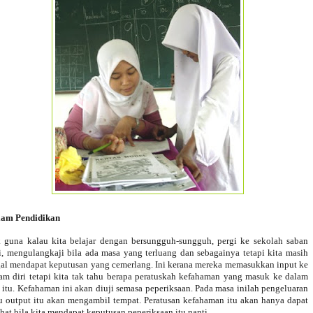
lam Pendidikan
 guna kalau kita belajar dengan bersungguh-sungguh, pergi ke sekolah saban
i, mengulangkaji bila ada masa yang terluang dan sebagainya tetapi kita masih
al mendapat keputusan yang cemerlang. Ini kerana mereka memasukkan input ke
am diri tetapi kita tak tahu berapa peratuskah kefahaman yang masuk ke dalam
i itu. Kefahaman ini akan diuji semasa peperiksaan. Pada masa inilah pengeluaran
u output itu akan mengambil tempat. Peratusan kefahaman itu akan hanya dapat
ihat bila kita mendapat keputusan peperiksaan itu nanti.