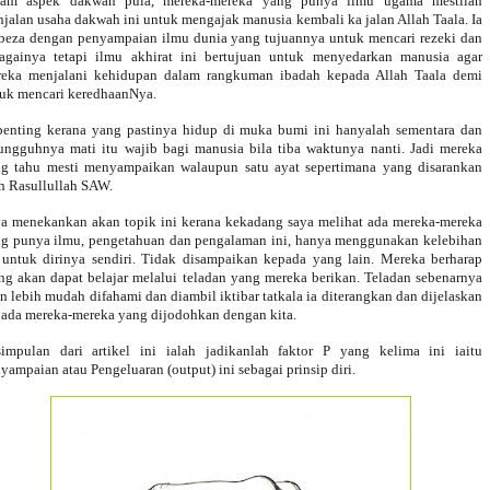
lam aspek dakwah pula, mereka-mereka yang punya ilmu ugama mestilah
jalan usaha dakwah ini untuk mengajak manusia kembali ka jalan Allah Taala. Ia
beza dengan penyampaian ilmu dunia yang tujuannya untuk mencari rezeki dan
againya tetapi ilmu akhirat ini bertujuan untuk menyedarkan manusia agar
eka menjalani kehidupan dalam rangkuman ibadah kepada Allah Taala demi
uk mencari keredhaanNya.
penting kerana yang pastinya hidup di muka bumi ini hanyalah sementara dan
ungguhnya mati itu wajib bagi manusia bila tiba waktunya nanti. Jadi mereka
g tahu mesti menyampaikan walaupun satu ayat sepertimana yang disarankan
h Rasullullah SAW.
a menekankan akan topik ini kerana kekadang saya melihat ada mereka-mereka
g punya ilmu, pengetahuan dan pengalaman ini, hanya menggunakan kelebihan
 untuk dirinya sendiri. Tidak disampaikan kepada yang lain. Mereka berharap
ng akan dapat belajar melalui teladan yang mereka berikan. Teladan sebenarnya
n lebih mudah difahami dan diambil iktibar tatkala ia diterangkan dan dijelaskan
ada mereka-mereka yang dijodohkan dengan kita.
impulan dari artikel ini ialah jadikanlah faktor P yang kelima ini iaitu
yampaian atau Pengeluaran (output) ini sebagai prinsip diri.