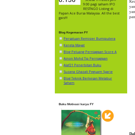
Kec
9:00 pagi saham IPO
yan
RESTNGO Listing di
yan
Papan Ace Bursa Malaysia. All the best
pan
gais!!!
Blog Kegemaran FY
Persatuan Remisier Bumiputera
Kereta Mayat
Blog Peluang Perniagaan Score A
Ainon Mohd Tip Perniagaan
Alaf21 Penerbitan Buku
Suzana Ghazali Peguam Syarie
Blog Teknik Berkesan Melabur
Saham
Buku Motivasi karya FY
Da