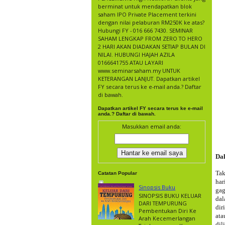
berminat untuk mendapatkan blok
saham IPO Private Placement terkini
dengan nilai pelaburan RM250K ke atas?
Hubungi FY - 016 666 7430. SEMINAR
SAHAM LENGKAP FROM ZERO TO HERO
2 HARI AKAN DIADAKAN SETIAP BULAN DI
NILAI. HUBUNGI HAJAH AZILA
0166641755 ATAU LAYARI
www.seminarsaham.my UNTUK
KETERANGAN LANJUT. Dapatkan artikel
FY secara terus ke e-mail anda.? Daftar
di bawah.
Dapatkan artikel FY secara terus ke e-mail
anda.? Daftar di bawah.
Masukkan email anda:
Da
Tak
Catatan Popular
har
Sinopsis Buku
gag
SINOPSIS BUKU KELUAR
dal
DARI TEMPURUNG
dir
Pembentukan Diri Ke
ata
Arah Kecemerlangan
dil