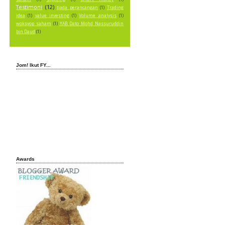
Testimoni
(12)
tiada perancangan
(1)
Trading
idea
(1)
value investing
(1)
Volume analysis
(1)
woksyop saham
(1)
YAB Dato Mohd Nassuruddin
bin Daud
(1)
Jom! Ikut FY...
Awards