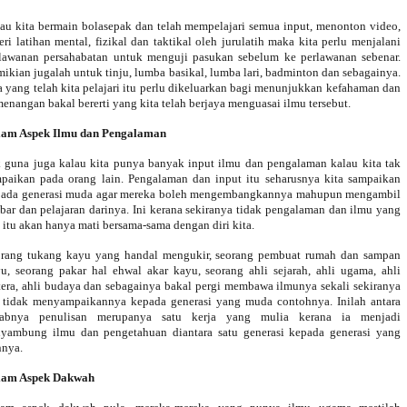
au kita bermain bolasepak dan telah mempelajari semua input, menonton video,
eri latihan mental, fizikal dan taktikal oleh jurulatih maka kita perlu menjalani
lawanan persahabatan untuk menguji pasukan sebelum ke perlawanan sebenar.
ikian jugalah untuk tinju, lumba basikal, lumba lari, badminton dan sebagainya.
 yang telah kita pelajari itu perlu dikeluarkan bagi menunjukkan kefahaman dan
enangan bakal bererti yang kita telah berjaya menguasai ilmu tersebut.
lam Aspek Ilmu dan Pengalaman
 guna juga kalau kita punya banyak input ilmu dan pengalaman kalau kita tak
paikan pada orang lain. Pengalaman dan input itu seharusnya kita sampaikan
ada generasi muda agar mereka boleh mengembangkannya mahupun mengambil
ibar dan pelajaran darinya. Ini kerana sekiranya tidak pengalaman dan ilmu yang
 itu akan hanya mati bersama-sama dengan diri kita.
rang tukang kayu yang handal mengukir, seorang pembuat rumah dan sampan
u, seorang pakar hal ehwal akar kayu, seorang ahli sejarah, ahli ugama, ahli
tera, ahli budaya dan sebagainya bakal pergi membawa ilmunya sekali sekiranya
 tidak menyampaikannya kepada generasi yang muda contohnya. Inilah antara
babnya penulisan merupanya satu kerja yang mulia kerana ia menjadi
yambung ilmu dan pengetahuan diantara satu generasi kepada generasi yang
nnya.
lam Aspek Dakwah