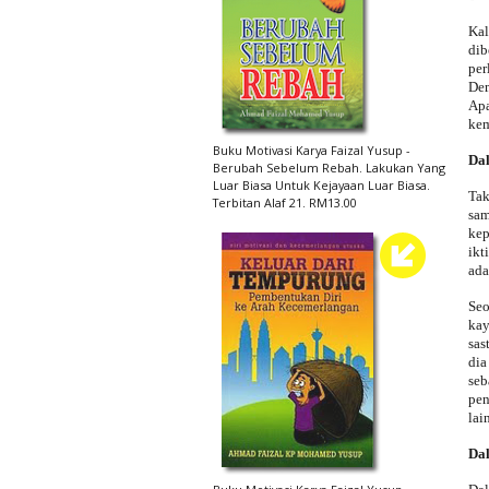
Kal
dib
per
Dem
Apa
kem
Buku Motivasi Karya Faizal Yusup -
Da
Berubah Sebelum Rebah. Lakukan Yang
Luar Biasa Untuk Kejayaan Luar Biasa.
Tak
Terbitan Alaf 21. RM13.00
sam
kep
ikt
ada
Seo
kay
sas
dia
se
pen
lai
Da