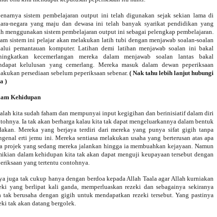
enarnya sistem pembelajaran output ini telah digunakan sejak sekian lama di
ara-negara yang maju dan dewasa ini telah banyak syarikat pendidikan yang
ah menggunakan sistem pembelajaran output ini sebagai pelengkap pembelajaran.
am sistem ini pelajar akan melakukan latih tubi dengan menjawab soalan-soalan
alui pemantauan komputer. Latihan demi latihan menjawab soalan ini bakal
ningkatkan kecemerlangan mereka dalam menjawab soalan lantas bakal
ndapat kelulusan yang cemerlang. Mereka masuk dalam dewan peperiksaan
akukan persediaan sebelum peperiksaan sebenar.
( Nak tahu lebih lanjut hubungi
a )
lam Kehidupan
alah kita sudah faham dan mempunyai input kegigihan dan berinisiatif dalam diri
tohnya. Ia tak akan berharga kalau kita tak dapat mengeluarkannya dalam bentuk
dakan. Mereka yang berjaya terdiri dari mereka yang punya sifat gigih tanpa
genal erti jemu ini. Mereka sentiasa melakukan usaha yang berterusan atas apa
a projek yang sedang mereka jalankan hingga ia membuahkan kejayaan. Namun
ikian dalam kehidupan kita tak akan dapat menguji keupayaan tersebut dengan
eriksaan yang tertentu contohnya.
ya juga tak cukup hanya dengan berdoa kepada Allah Taala agar Allah kurniakan
eki yang berlipat kali ganda, memperluaskan rezeki dan sebagainya sekiranya
a tak berusaha dengan gigih untuk mendapatkan rezeki tersebut. Yang pastinya
eki tak akan datang bergolek.