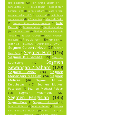
ipo skyechip
(2)
Join Group Saham FY
(1)
kandungan FZTH
(1)
kelas saham
(1)
Kepentingan
Foreign Fund
(1)
kursus saham
(1)
Masa terbaik
melabur saham 2026
(1)
mata akal
(1)
mata kasar
Membeli Buku
dan mata hati
(1)
MB Kelantan
(1)
Notis
(3)
Mencari ilmu saham percuma
(1)
Penulis
(7)
Pasaran saham
(1)
Pemilihan saham
(1)
pemilihan stok
(1)
Platform Online Kentrade
Terbaik
(1)
Prestasi IPO 2026
(1)
pretasi ekonomi
Produk Kami
(10)
remisier
(2)
malaysia
(1)
Rest n Go
(1)
RESTNGO
(1)
SAHAM IPO EI POWER
(1)
Segmen Cerpen / Novel
(26)
Segmen
Segmen Hati
(116)
Desa Kasia
(1)
Segmen Isu Semasa
(39)
Segmen
Segmen
Kaunseling
(17)
Kewangan / Saham
(120)
Segmen Lawak
(26)
Segmen
Menangani Masalah
(24)
Segmen
Motivasi
(49)
Segmen Motivasi
Keibubapaan
(10)
Segmen Motivasi
Pasangan
(7)
Segmen Motivasi Pelajar
(13)
Segmen Multimedia
(20)
Segmen Pengisian
(145)
Segmen Puisi
(13)
Segmen Teka Teki
(19)
Seminar Saham
(6)
Seminar AI Saham
(1)
Seminar
saham terbaik di Malaysia
(1)
Seminarfzth
(1)
sifu
saham
(1)
skyechip
(1)
smart money
(1)