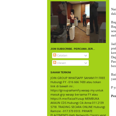
Nam
dal
Bag
Bag
ses
mel
Jad
pra
JOM SUBSCRIBE. PERCUMA JER...
ker
Catatan
Dap
Pas
Ulasan
ber
SAHAM TERKINI
Bai
JOIN GROUP WHATSAPP SAHAM FY FREE
yan
Hubungi FY - 016 666 7430 atau tekan
link di bawah ini ;
P y
https://groupsahamFy.wasap.my untuk
masuk grp wasap bersama FY atau
Pe
https://t.me/FaizalYusup MEMBUKA
AKAUN CDS Hubungi Cik Anna 011 2139
5718. TRADING SECARA ONLINE Hubungi
Ramzie - 017 373 0513. PRIVATE
PLACEMENTS High Networth Clients yang