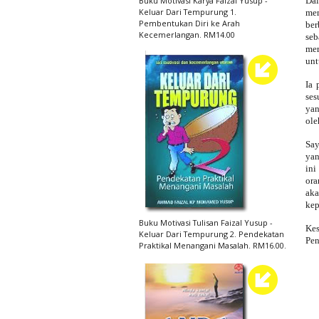
Da
Buku Motivasi Karya Faizal Yusup -
Keluar Dari Tempurung 1.
men
Pembentukan Diri ke Arah
ber
Kecemerlangan. RM14.00
seb
mer
unt
Ia 
ses
yan
ole
Say
yan
ini
ora
aka
kep
Buku Motivasi Tulisan Faizal Yusup -
Kes
Keluar Dari Tempurung 2. Pendekatan
Pen
Praktikal Menangani Masalah. RM16.00.