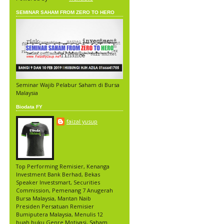
SEMINAR SAHAM FROM ZERO TO HERO
Seminar Wajib Pelabur Saham di Bursa
Malaysia
Biodata FY
faizal yusup
Top Performing Remisier, Kenanga
Investment Bank Berhad, Bekas
Speaker Investsmart, Securities
Commission, Pemenang 7 Anugerah
Bursa Malaysia, Mantan Naib
Presiden Persatuan Remisier
Bumiputera Malaysia, Menulis 12
buah buku Genre Motivasi, Saham