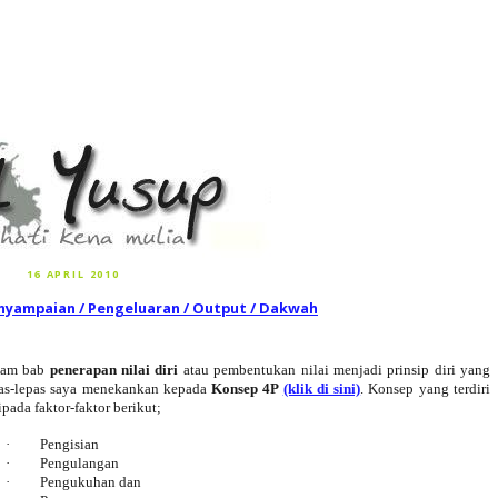
16 APRIL 2010
nyampaian / Pengeluaran / Output / Dakwah
lam bab
penerapan nilai diri
atau pembentukan nilai menjadi prinsip diri yang
as-lepas saya menekankan kepada
Konsep 4P
(klik di sini)
. Konsep yang terdiri
ipada faktor-faktor berikut;
·
Pengisian
·
Pengulangan
·
Pengukuhan dan