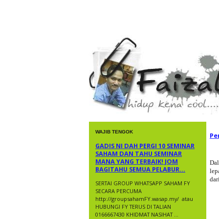
faizal yusup
WAJIB TENGOK
Pe
GADIS NI DAH PERGI 10 SEMINAR
SAHAM DAN TAHU SEMINAR
MANA YANG TERBAIK! JOM
Da
BAGITAHU SEMUA PELABUR...
lep
dar
SERTAI GROUP WHATSAPP SAHAM FY
SECARA PERCUMA
http://groupsahamFY.wasap.my/ ​ atau
HUBUNGI FY TERUS DI TALIAN
0166667430 KHIDMAT NASIHAT ...