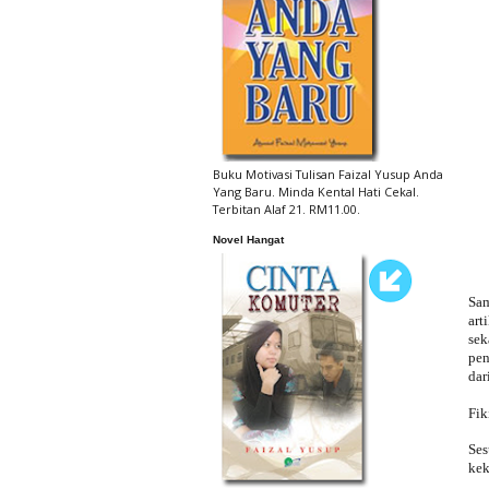
Buku Motivasi Tulisan Faizal Yusup Anda
Yang Baru. Minda Kental Hati Cekal.
Terbitan Alaf 21. RM11.00.
Novel Hangat
Sam
art
se
pen
dar
Fik
Ses
kek