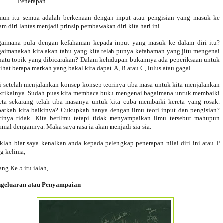
·
Penerapan.
un itu semua adalah berkenaan dengan input atau pengisian yang masuk ke
am diri lantas menjadi prinsip pembawakan diri kita hari ini.
aimana pula dengan kefahaman kepada input yang masuk ke dalam diri itu?
aimanakah kita akan tahu yang kita telah punya kefahaman yang jitu mengenai
uatu topik yang dibicarakan? Dalam kehidupan bukannya ada peperiksaan untuk
ihat berapa markah yang bakal kita dapat. A, B atau C, lulus atau gagal.
i setelah menjalankan konsep-konsep teorinya tiba masa untuk kita menjalankan
ktikalnya. Sudah puas kita membaca buku mengenai bagaimana untuk membaiki
eta sekarang telah tiba masanya untuk kita cuba membaiki kereta yang rosak.
atkah kita baikinya? Cukupkah hanya dengan ilmu teori input dan pengisian?
tinya tidak. Kita berilmu tetapi tidak menyampaikan ilmu tersebut mahupun
amal dengannya. Maka saya rasa ia akan menjadi sia-sia.
klah biar saya kenalkan anda kepada pelengkap penerapan nilai diri ini atau P
g kelima,
ang Ke 5 itu ialah,
ngeluaran atau Penyampaian