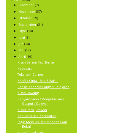
Disember
(7)
►
November
(37)
►
Oktober
(39)
►
September
(21)
►
Ogos
(14)
►
Julai
(9)
►
Jun
(14)
►
Mei
(12)
►
April
(19)
▼
Kisah Seram Tapi Benar
Kesedaran
Teka teki Corner
Konflik Cinta - Bab 3 Bah 1
Rahsia Kecemerlangan Pelajaran
Kisah Bowling
Penyampaian / Pengeluaran /
Output / Dakwah
Kisah Para Jutawan
Sebuah Kisah Kesedaran
Ingin Menulis Dan Menerbitkan
Buku?
Kisah Futsal Lagi