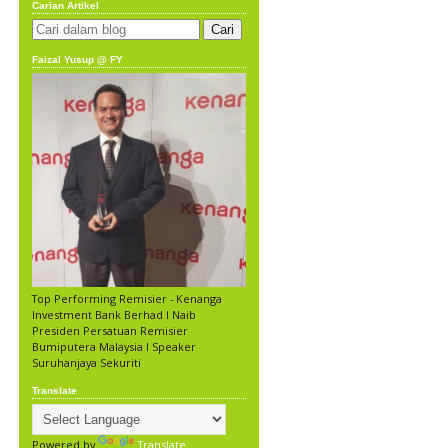
Carian Artikel
Faizal Yusup @ FY
Top Performing Remisier - Kenanga
Investment Bank Berhad l Naib
Presiden Persatuan Remisier
Bumiputera Malaysia l Speaker
Suruhanjaya Sekuriti
Translate
Powered by
Translate