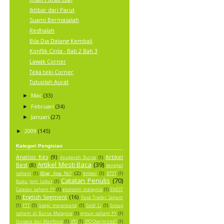
Iktibar dari Parut
Suami Bermasalah
Redhalah
Bila Dia Datang Kembali
Konflik Cinta - Bab 2 Bah 3
Lawak Corner
Teka teki Corner
Tutuplah Aurat
Mac
(33)
►
Februari
(34)
►
Januari
(27)
►
2009
(145)
►
Kategori Pengisian
Analisis Kes
(9)
Artikel
Anugerah Bursa
(1)
Artikel Mesti Baca
(39)
Best
(8)
bengkel
Blog Apa Ni?
(2)
saham
(1)
broker
(1)
BTST
(1)
Catatan Penulis
(70)
Buku Jom Labur
(1)
Catatan saham FY
(1)
ekonomi malaysia
(1)
ENEST
English Segment
(16)
(1)
Fasa Trader Saham
(1)
FTT
(1)
Gagal merancang
(1)
Gold Li
(1)
Group
saham di Bursa Malaysia
(1)
group saham FY
(1)
Inspace dan Manforce
(1)
IPO
(1)
IPO Overpriced?
(1)