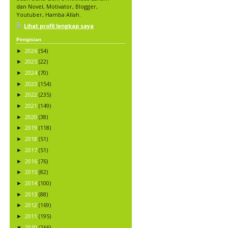
dan Novel, Motivator, Blogger,
Youtuber, Hamba Allah.
Lihat profil lengkap saya
Pengisian
2026
(54)
►
2025
(22)
►
2024
(70)
►
2023
(154)
►
2022
(235)
►
2021
(149)
►
2020
(38)
►
2019
(118)
►
2018
(51)
►
2017
(51)
►
2016
(76)
►
2015
(82)
►
2014
(100)
►
2013
(88)
►
2012
(169)
►
2011
(195)
►
2010
(266)
▼