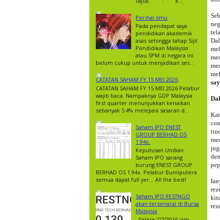
Tajuk : K...
Seb
Perihal ilmu
neg
Pada pendapat saya
tel
pendidikan akademik
asas sehingga tahap Sijil
Dal
Pendidikan Malaysia
mel
atau SPM di negara ini
me
belum cukup untuk menjadikan ses...
me
mel
CATATAN SAHAM FY 15 MEI 2026
say
CATATAN SAHAM FY 15 MEI 2026 Pelabur
wajib baca. Nampaknya GDP Malaysia
Da
first quarter menunjukkan kenaikan
sebanyak 5.4% melepasi sasaran d...
Kat
con
Saham IPO ENEST
tin
GROUP BERHAD OS
men
1.94x.
jug
Keputusan Undian
dem
Saham IPO sarang
burung ENEST GROUP
pep
BERHAD OS 1.94x. Pelabur Bumiputera
semua dapat full yer… All the best!
Ian
rez
Saham IPO RESTNGO
kit
akan tersenarai di Bursa
rez
Malaysia
Selasa 7/7/2026 jam