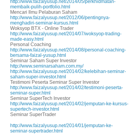
http://www.faizalyusup.net/2014/05/perkhidmatan-
membaik-pulih-portfolio.html
Mencari Ilmu Pelaburan Saham
http://www.faizalyusup.net/2012/06/pentingnya-
menghadiri-seminar-kursus.html
Woksyop BTX - Online Trader
http://www.faizalyusup.net/2014/07/woksyop-trading-
made-easy.html
Personal Coaching
http://www.faizalyusup.net/2014/08/personal-coaching-
bersama-faizal-yusup.html
Seminar Saham Super Investor
http://www.seminarsaham.com.my/
http://www.faizalyusup.net/2014/02/kelebihan-seminar-
saham-super-investor.html
Testimoni Peserta Seminar Super Investor
http://www.faizalyusup.net/2014/02/testimoni-peserta-
seminar-super.html
Seminar SuperTech Investor
http://www.faizalyusup.net/2014/02/jemputan-ke-kursus-
supertech-investor.html
Seminar SuperTrader
http://www.faizalyusup.net/2014/01/jemputan-ke-
seminar-supertrader.html