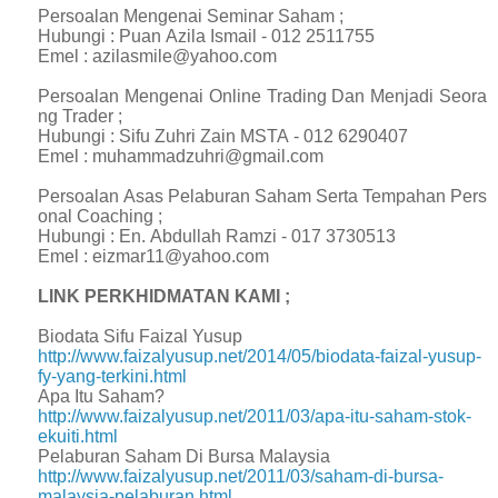
Persoalan Mengenai Seminar Saham ;
Hubungi : Puan Azila Ismail - 012 2511755
Emel : azilasmile@yahoo.com
Persoalan Mengenai Online Trading Dan Menjadi Seora
ng Trader ;
Hubungi : Sifu Zuhri Zain MSTA - 012 6290407
Emel : muhammadzuhri@gmail.com
Persoalan Asas Pelaburan Saham Serta Tempahan Pers
onal Coaching ;
Hubungi : En. Abdullah Ramzi - 017 3730513
Emel : eizmar11@yahoo.com
LINK PERKHIDMATAN KAMI ;
Biodata Sifu Faizal Yusup
http://www.faizalyusup.net/2014/05/biodata-faizal-yusup-
fy-yang-terkini.html
Apa Itu Saham?
http://www.faizalyusup.net/2011/03/apa-itu-saham-stok-
ekuiti.html
Pelaburan Saham Di Bursa Malaysia
http://www.faizalyusup.net/2011/03/saham-di-bursa-
malaysia-pelaburan.html