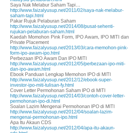
Saya Nak Melabur Saham Tapi…
http://www.faizalyusup.net/2011/02/saya-nak-melabur-
saham-tapi.html
Pakar Rujuk Pelaburan Saham
http://www.faizalyusup.net/2014/08/pusat-sehenti-
rujukan-pelaburan-saham.html
Kaedah Momohon Pink Form, IPO Awam, IPO MITI dan
Private Placement
http://www.faizalyusup.net/2013/03/cara-memohon-pink-
form-ipo-awam-ipo.html
Perbezaan IPO Awam Dan IPO MITI
http://www.faizalyusup.net/2012/05/perbezaan-ipo-miti-
dan-ipo-awam.html
Ebook Panduan Lengkap Memohon IPO di MITI
http://www.faizalyusup.net/2012/12/ebook-super-
investor-ipo-miti-tulisan-fy.html
Cover Letter Permohonan Saham IPO di MITI
http://www.faizalyusup.net/2014/03/contoh-cover-letter-
permohonan-ipo-di.html
Soalan Lazim Mengenai Permohonan IPO di MITI
http://www.faizalyusup.net/2012/04/soalan-lazim-
mengenai-permohonan-ipo.html
Apa Itu Akaun CDS
http://www.faizalyusup.net/2012/04/apa-itu-akaun-