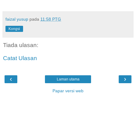
faizal yusup
pada
11:58 PTG
Kongsi
Tiada ulasan:
Catat Ulasan
‹
›
Laman utama
Papar versi web