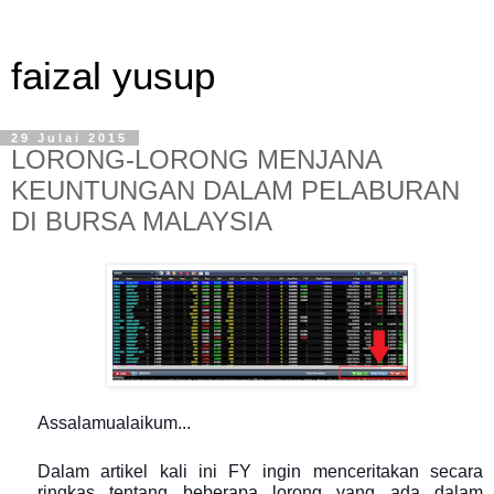
faizal yusup
29 Julai 2015
LORONG-LORONG MENJANA
KEUNTUNGAN DALAM PELABURAN
DI BURSA MALAYSIA
Assalamualaikum...
Dalam artikel kali ini FY ingin menceritakan secara
ringkas tentang beberapa lorong yang ada dalam