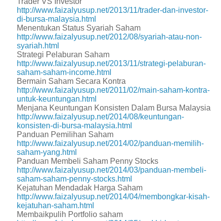
Trader VS Investor
http://www.faizalyusup.net/2013/11/trader-dan-investor-
di-bursa-malaysia.html
Menentukan Status Syariah Saham
http://www.faizalyusup.net/2012/08/syariah-atau-non-
syariah.html
Strategi Pelaburan Saham
http://www.faizalyusup.net/2013/11/strategi-pelaburan-
saham-saham-income.html
Bermain Saham Secara Kontra
http://www.faizalyusup.net/2011/02/main-saham-kontra-
untuk-keuntungan.html
Menjana Keuntungan Konsisten Dalam Bursa Malaysia
http://www.faizalyusup.net/2014/08/keuntungan-
konsisten-di-bursa-malaysia.html
Panduan Pemilihan Saham
http://www.faizalyusup.net/2014/02/panduan-memilih-
saham-yang.html
Panduan Membeli Saham Penny Stocks
http://www.faizalyusup.net/2014/03/panduan-membeli-
saham-saham-penny-stocks.html
Kejatuhan Mendadak Harga Saham
http://www.faizalyusup.net/2014/04/membongkar-kisah-
kejatuhan-saham.html
Membaikpulih Portfolio saham