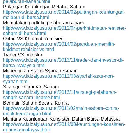
pelaburan-saham.html
Pulangan Keuntungan Melabur Saham
http://www.faizalyusup.net/2014/02/pulangan-keuntungan-
melabur-di-bursa.html
Memulakan portfolio pelaburan saham
http://www.faizalyusup.net/2012/04/perkhidmatan-remisier-
saham-di-bursa.html
Onlne VS Khidmat Remisier
http://www.faizalyusup.net/2014/02/panduan-memilih-
khidmat-remisier-vs.html
Trader VS Investor
http://www.faizalyusup.net/2013/11/trader-dan-investor-di-
bursa-malaysia.html
Menentukan Status Syariah Saham
http://www.faizalyusup.net/2012/08/syariah-atau-non-
syariah.html
Strategi Pelaburan Saham
http://www.faizalyusup.net/2013/11/strategi-pelaburan-
saham-saham-income.html
Bermain Saham Secara Kontra
http://www.faizalyusup.net/2011/02/main-saham-kontra-
untuk-keuntungan.html
Menjana Keuntungan Konsisten Dalam Bursa Malaysia
http://www.faizalyusup.net/2014/08/keuntungan-konsisten-
di-bursa-malaysia.html