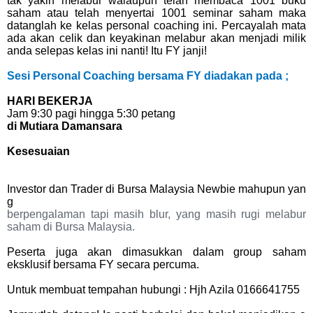
tak yakin melabur walaupun telah membaca 1001 buku
saham atau telah menyertai 1001 seminar saham maka
datanglah ke kelas personal coaching ini. Percayalah mata
ada akan celik dan keyakinan melabur akan menjadi milik
anda selepas kelas ini nanti! Itu FY janji!
Sesi Personal Coaching bersama FY diadakan
pada ;
HARI BEKERJA
Jam 9:30 pagi hingga 5:30 petang
di Mutiara Damansara
Kesesuaian
Investor dan Trader di Bursa Malaysia Newbie mahupun yan
g
berpengalaman tapi masih blur, yang masih rugi melabur
saham di Bursa Malaysia.
Peserta juga akan dimasukkan dalam group saham
eksklusif bersama FY secara percuma.
Untuk membuat tempahan hubungi : Hjh Azila 0166641755