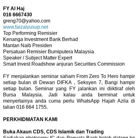
FY Al Haj
016 6667430
greng70@yahoo.com
www.faizalyusup.net
Top Performing Remisier
Kenanga Investment Bank Berhad
Mantan Naib Presiden
Persatuan Remisier Bumiputera Malaysia
Speaker / Subject Matter Expert
Smart Invest Roadshow anjuran Securities Commission
FY menjalankan seminar saham From Zero To Hero hampir
setiap bulan di Dewan DIFKA , Seksyen 7, Bangi hampir
setiap bulan. Seminar yang FY jalankan ini diiktiraf oleh
Bursa Malaysia. Jadi kalau anda berminat untuk
menyertainya anda cuma perlu WhatsApp Hajah Azila di
talian 016 664 1755.
PERKHIDMATAN KAMI
Buka Akaun CDS, CDS Islamik dan Trading
Sediakan photocopy IC dan Penyata Bank boleh datang ke