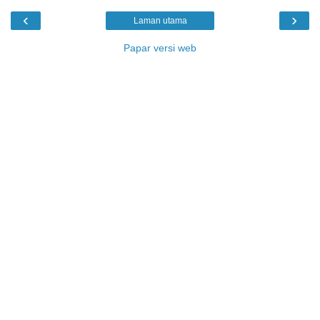
‹
›
Laman utama
Papar versi web