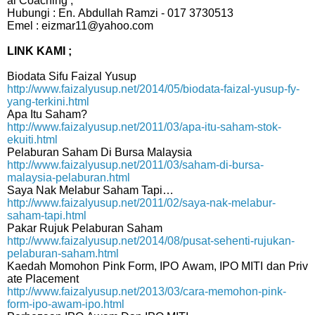
al Coaching ;
Hubungi : En. Abdullah Ramzi - 017 3730513
Emel : eizmar11@yahoo.com
LINK KAMI ;
Biodata Sifu Faizal Yusup
http://www.faizalyusup.net/2014/05/biodata-faizal-yusup-fy-
yang-terkini.html
Apa Itu Saham?
http://www.faizalyusup.net/2011/03/apa-itu-saham-stok-
ekuiti.html
Pelaburan Saham Di Bursa Malaysia
http://www.faizalyusup.net/2011/03/saham-di-bursa-
malaysia-pelaburan.html
Saya Nak Melabur Saham Tapi…
http://www.faizalyusup.net/2011/02/saya-nak-melabur-
saham-tapi.html
Pakar Rujuk Pelaburan Saham
http://www.faizalyusup.net/2014/08/pusat-sehenti-rujukan-
pelaburan-saham.html
Kaedah Momohon Pink Form, IPO Awam, IPO MITI dan Priv
ate Placement
http://www.faizalyusup.net/2013/03/cara-memohon-pink-
form-ipo-awam-ipo.html