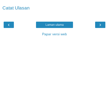
Catat Ulasan
‹
›
Laman utama
Papar versi web