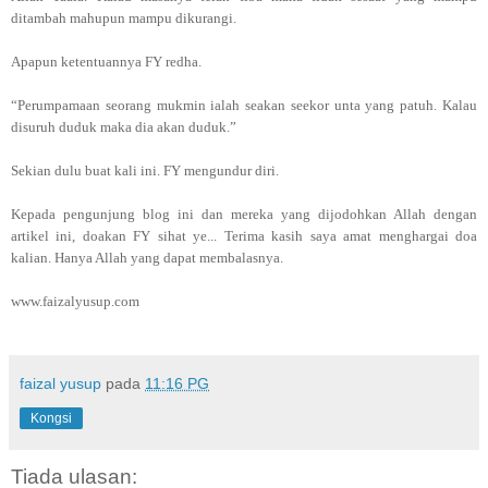
ditambah mahupun mampu dikurangi.
Apapun ketentuannya FY redha.
“Perumpamaan seorang mukmin ialah seakan seekor unta yang patuh. Kalau
disuruh duduk maka dia akan duduk.”
Sekian dulu buat kali ini. FY mengundur diri.
Kepada pengunjung blog ini dan mereka yang dijodohkan Allah dengan
artikel ini, doakan FY sihat ye... Terima kasih saya amat menghargai doa
kalian. Hanya Allah yang dapat membalasnya.
www.faizalyusup.com
faizal yusup
pada
11:16 PG
Kongsi
Tiada ulasan: