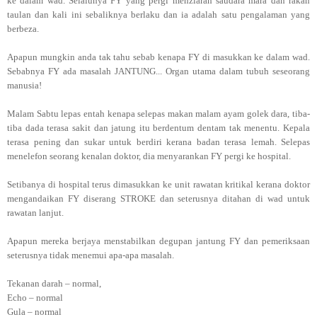
ke dalam wad. Selalunya FY yang pergi menziarah saudara mara dan rakan
taulan dan kali ini sebaliknya berlaku dan ia adalah satu pengalaman yang
berbeza.
Apapun mungkin anda tak tahu sebab kenapa FY di masukkan ke dalam wad.
Sebabnya FY ada masalah JANTUNG... Organ utama dalam tubuh seseorang
manusia!
Malam Sabtu lepas entah kenapa selepas makan malam ayam golek dara, tiba-
tiba dada terasa sakit dan jatung itu berdentum dentam tak menentu. Kepala
terasa pening dan sukar untuk berdiri kerana badan terasa lemah. Selepas
menelefon seorang kenalan doktor, dia menyarankan FY pergi ke hospital.
Setibanya di hospital terus dimasukkan ke unit rawatan kritikal kerana doktor
mengandaikan FY diserang STROKE dan seterusnya ditahan di wad untuk
rawatan lanjut.
Apapun mereka berjaya menstabilkan degupan jantung FY dan pemeriksaan
seterusnya tidak menemui apa-apa masalah.
Tekanan darah – normal,
Echo – normal
Gula – normal