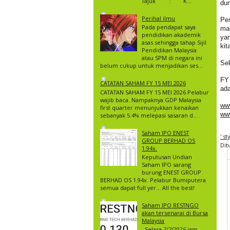
Tajuk : K...
dun
Perihal ilmu
Pe
Pada pendapat saya
mak
pendidikan akademik
ya
asas sehingga tahap Sijil
kit
Pendidikan Malaysia
atau SPM di negara ini
Sek
belum cukup untuk menjadikan ses...
FY 
CATATAN SAHAM FY 15 MEI 2026
ada
CATATAN SAHAM FY 15 MEI 2026 Pelabur
wajib baca. Nampaknya GDP Malaysia
ww
first quarter menunjukkan kenaikan
www
sebanyak 5.4% melepasi sasaran d...
Saham IPO ENEST
' s
GROUP BERHAD OS
Dit
1.94x.
Keputusan Undian
Saham IPO sarang
burung ENEST GROUP
BERHAD OS 1.94x. Pelabur Bumiputera
semua dapat full yer… All the best!
Saham IPO RESTNGO
akan tersenarai di Bursa
Malaysia
Selasa 7/7/2026 jam