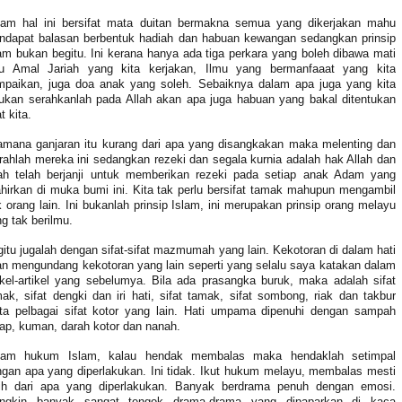
lam hal ini bersifat mata duitan bermakna semua yang dikerjakan mahu
ndapat balasan berbentuk hadiah dan habuan kewangan sedangkan prinsip
am bukan begitu. Ini kerana hanya ada tiga perkara yang boleh dibawa mati
itu Amal Jariah yang kita kerjakan, Ilmu yang bermanfaaat yang kita
mpaikan, juga doa anak yang soleh. Sebaiknya dalam apa juga yang kita
ukan serahkanlah pada Allah akan apa juga habuan yang bakal ditentukan
t kita.
amana ganjaran itu kurang dari apa yang disangkakan maka melenting dan
ahlah mereka ini sedangkan rezeki dan segala kurnia adalah hak Allah dan
lah telah berjanji untuk memberikan rezeki pada setiap anak Adam yang
ahirkan di muka bumi ini. Kita tak perlu bersifat tamak mahupun mengambil
 orang lain. Ini bukanlah prinsip Islam, ini merupakan prinsip orang melayu
g tak berilmu.
itu jugalah dengan sifat-sifat mazmumah yang lain. Kekotoran di dalam hati
n mengundang kekotoran yang lain seperti yang selalu saya katakan dalam
ikel-artikel yang sebelumya. Bila ada prasangka buruk, maka adalah sifat
ak, sifat dengki dan iri hati, sifat tamak, sifat sombong, riak dan takbur
rta pelbagai sifat kotor yang lain. Hati umpama dipenuhi dengan sampah
ap, kuman, darah kotor dan nanah.
lam hukum Islam, kalau hendak membalas maka hendaklah setimpal
gan apa yang diperlakukan. Ini tidak. Ikut hukum melayu, membalas mesti
bih dari apa yang diperlakukan. Banyak berdrama penuh dengan emosi.
ngkin banyak sangat tengok drama-drama yang dipaparkan di kaca