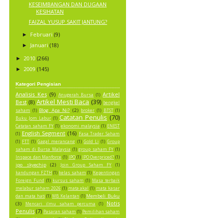
KESEIMBANGAN DAN DUGAAN
KESIHATAN
FAIZAL YUSUP SAKIT JANTUNG?
Februari
(9)
►
Januari
(18)
►
2010
(266)
►
2009
(145)
►
Kategori Pengisian
Analisis Kes
(9)
Artikel
Anugerah Bursa
(1)
Artikel Mesti Baca
(39)
Best
(8)
bengkel
Blog Apa Ni?
(2)
saham
(1)
broker
(1)
BTST
(1)
Catatan Penulis
(70)
Buku Jom Labur
(1)
Catatan saham FY
(1)
ekonomi malaysia
(1)
ENEST
English Segment
(16)
(1)
Fasa Trader Saham
(1)
FTT
(1)
Gagal merancang
(1)
Gold Li
(1)
Group
saham di Bursa Malaysia
(1)
group saham FY
(1)
Inspace dan Manforce
(1)
IPO
(1)
IPO Overpriced?
(1)
ipo skyechip
(2)
Join Group Saham FY
(1)
kandungan FZTH
(1)
kelas saham
(1)
Kepentingan
Foreign Fund
(1)
kursus saham
(1)
Masa terbaik
melabur saham 2026
(1)
mata akal
(1)
mata kasar
Membeli Buku
dan mata hati
(1)
MB Kelantan
(1)
Notis
(3)
Mencari ilmu saham percuma
(1)
Penulis
(7)
Pasaran saham
(1)
Pemilihan saham