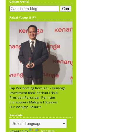
Carian Artikel
Faizal Yusup @ FY
Top Performing Remisier - Kenanga
Investment Bank Berhad l Naib
Presiden Persatuan Remisier
Bumiputera Malaysia l Speaker
Suruhanjaya Sekuriti
Translate
Powered by
Translate