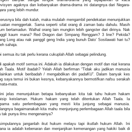
levisyen agaknya dan kebanyakan drama-drama ini datangnya dari Negara-
ara yang lebih mundur.
terusnya bila dah kalah, maka mulalah mengambil pendekatan menunjukkan
uatan menggertak. Sama seperti sifat orang di zaman batu dahulu. Masih
um bertamadun. Walhal orang lain mungkin lebih gangster dari dirinya. Nak
nggil kaum mana? Red Dragon dari Simpang Renggam? 3 line? Pekida?
ng Long atau nak panggil geng India yang bunuh Dato’ Sosilawati hari tu?
eh sahaja.
i semua itu tak perlu kerana cukuplah Allah sebagai pelindung.
i apakah motif semua ini. Adakah ia dilakukan dengan motif dan niat kerana
ah Taala. Motif ibadah? Yelah Allah berfirman “Tidak aku jadikan manusia
lainkan untuk beribadah / mengabdikan diri padaKU”. Dalam banyak kes
g saya temui ini bukan kesnya, kebanyakannya bermotifkan nafsu serakah
mata-mata.
sini jelas menunjukkan betapa kebanyakan kita tak tahu hukum hakam
inisip keislaman. Hukum hakam yang telah ditentukan Allah Taala. Ia
pama satu perlembagaan yang mesti kita junjung sebagai manusia.
angnya bagaimanakah kita mahu menjunjung perlembagaan Allah taala bila
a tak punya ilmu mengenainya?
simpulannya janganlah ikut hukum melayu tapi ikutlah hukum Allah. Ini
ana ia adalah kebenaran dan menjanjikan kemenangan yang hakiki baik di