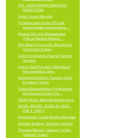
IPO - SKIM PERUNTUKAN KHAS
BUMIPUTERA
Faizal Yusup Menulis
Penghapusan kuota 30% hak
keistimewaan bumiputera ...
Hikayat Merong Mahawangsa
(Official Bahasa Malaysi...
The Malay Chronicles: Bloodlines
(Extended Trailer)
Faktor Kejatuhan Pasaran Saham
Semasa
Hidup Yang Pendek / Membaca
Meningkatkan Ilmu
Hundreds Killed in Tsunami After
8.9 Japan Quake
Usaha Meningkatkan Penglibatan
Bumiputera Dalam Pe...
TERAJU Anjur Makmal Bumiputera
NOVEL BERSIRI - KONFLIK CINTA -
BAB 4 / BAH 3
Kelemahan Orang Melayu Meniaga
Kejutan Budaya / Kamban System
Tekanan Mental, Tekanan Fizikal,
Tekanan Organ?