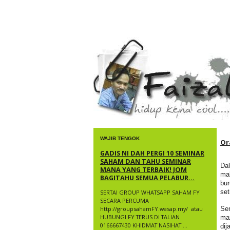
faizal yusup
WAJIB TENGOK
Or
GADIS NI DAH PERGI 10 SEMINAR
SAHAM DAN TAHU SEMINAR
Da
MANA YANG TERBAIK! JOM
ma
BAGITAHU SEMUA PELABUR...
bu
set
SERTAI GROUP WHATSAPP SAHAM FY
SECARA PERCUMA
http://groupsahamFY.wasap.my/ ​ atau
Sem
HUBUNGI FY TERUS DI TALIAN
ma
0166667430 KHIDMAT NASIHAT ...
dij