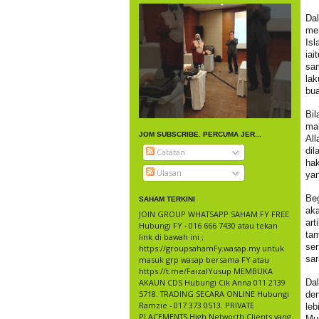
Da
me
Isl
ia
sa
lak
bua
Bil
mar
JOM SUBSCRIBE. PERCUMA JER...
Al
dil
Catatan
hak
Ulasan
yan
Beg
SAHAM TERKINI
aka
JOIN GROUP WHATSAPP SAHAM FY FREE
art
Hubungi FY - 016 666 7430 atau tekan
tam
link di bawah ini ;
se
https://groupsahamFy.wasap.my untuk
sar
masuk grp wasap bersama FY atau
https://t.me/FaizalYusup MEMBUKA
AKAUN CDS Hubungi Cik Anna 011 2139
Da
5718. TRADING SECARA ONLINE Hubungi
den
Ramzie - 017 373 0513. PRIVATE
le
PLACEMENTS High Networth Clients yang
Mu