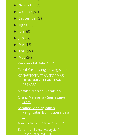
November
(5)
►
Oktober
(32)
►
September
(8)
►
Ogos
(35)
►
Julai
(8)
►
Jun
(17)
►
Mei
(15)
►
April
(22)
►
Mac
(24)
▼
Kerajaan Tak Ada Duit?
Faizal Yusup yang sedang sibuk...
KONVENSYEN TRANSFORMASI
EKONOMI 2011 ANJURAN
PERKASA
Masalah Menjadi Remisier?
Orang Melayu Tak Semestinya
Islam
Seminar Meningkatkan
Penglibatan Bumiputera Dalam
...
Apa itu Saham / Stok / Ekuiti?
Saham di Bursa Malaysia /
Pelaburan RM1000