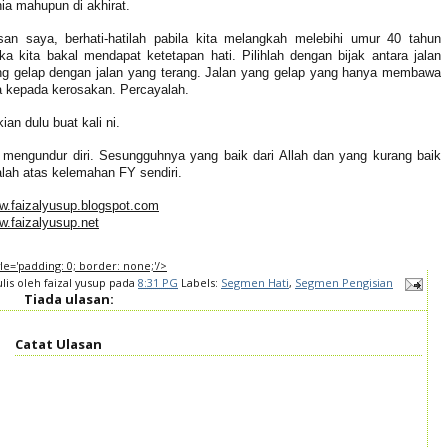
ia mahupun di akhirat.
san saya, berhati-hatilah pabila kita melangkah melebihi umur 40 tahun
a kita bakal mendapat ketetapan hati. Pilihlah dengan bijak antara jalan
ng gelap dengan jalan yang terang. Jalan yang gelap yang hanya membawa
a kepada kerosakan. Percayalah.
ian dulu buat kali ni.
mengundur diri. Sesungguhnya yang baik dari Allah dan yang kurang baik
lah atas kelemahan FY sendiri.
w.faizalyusup.blogspot.com
.faizalyusup.net
tyle='padding: 0; border: none;'/>
ulis oleh
faizal yusup
pada
8:31 PG
Labels:
Segmen Hati
,
Segmen Pengisian
Tiada ulasan:
Catat Ulasan