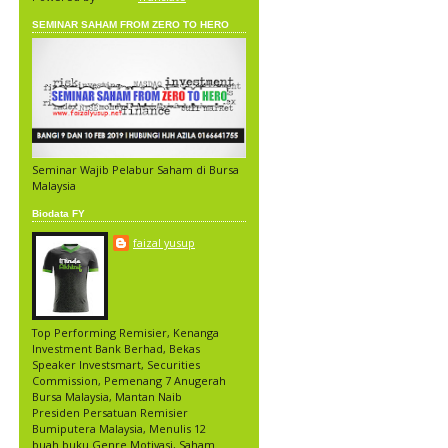
SEMINAR SAHAM FROM ZERO TO HERO
Seminar Wajib Pelabur Saham di Bursa
Malaysia
Biodata FY
faizal yusup
Top Performing Remisier, Kenanga
Investment Bank Berhad, Bekas
Speaker Investsmart, Securities
Commission, Pemenang 7 Anugerah
Bursa Malaysia, Mantan Naib
Presiden Persatuan Remisier
Bumiputera Malaysia, Menulis 12
buah buku Genre Motivasi, Saham