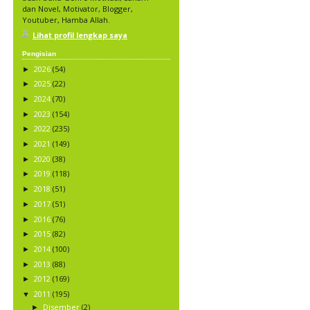
dan Novel, Motivator, Blogger,
Youtuber, Hamba Allah.
Lihat profil lengkap saya
Pengisian
2026
(54)
►
2025
(22)
►
2024
(70)
►
2023
(154)
►
2022
(235)
►
2021
(149)
►
2020
(38)
►
2019
(118)
►
2018
(51)
►
2017
(51)
►
2016
(76)
►
2015
(82)
►
2014
(100)
►
2013
(88)
►
2012
(169)
►
2011
(195)
▼
Disember
(2)
►