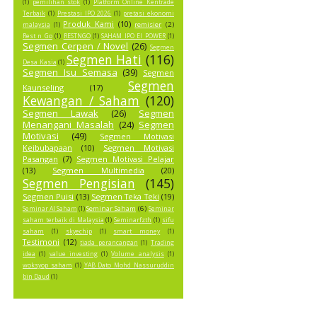
(1)
pemilihan stok
(1)
Platform Online Kentrade
Terbaik
(1)
Prestasi IPO 2026
(1)
pretasi ekonomi
Produk Kami
(10)
remisier
(2)
malaysia
(1)
Rest n Go
(1)
RESTNGO
(1)
SAHAM IPO EI POWER
(1)
Segmen Cerpen / Novel
(26)
Segmen
Segmen Hati
(116)
Desa Kasia
(1)
Segmen Isu Semasa
(39)
Segmen
Segmen
Kaunseling
(17)
Kewangan / Saham
(120)
Segmen Lawak
(26)
Segmen
Menangani Masalah
(24)
Segmen
Motivasi
(49)
Segmen Motivasi
Keibubapaan
(10)
Segmen Motivasi
Pasangan
(7)
Segmen Motivasi Pelajar
(13)
Segmen Multimedia
(20)
Segmen Pengisian
(145)
Segmen Puisi
(13)
Segmen Teka Teki
(19)
Seminar Saham
(6)
Seminar AI Saham
(1)
Seminar
saham terbaik di Malaysia
(1)
Seminarfzth
(1)
sifu
saham
(1)
skyechip
(1)
smart money
(1)
Testimoni
(12)
tiada perancangan
(1)
Trading
idea
(1)
value investing
(1)
Volume analysis
(1)
woksyop saham
(1)
YAB Dato Mohd Nassuruddin
bin Daud
(1)