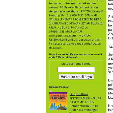
berminat untuk mendapatkan blok
te
saham IPO Private Placement terkini
neg
dengan nilai pelaburan RM250K ke atas?
Hubungi FY - 016 666 7430. SEMINAR
Se
SAHAM LENGKAP FROM ZERO TO HERO
kek
2 HARI AKAN DIADAKAN SETIAP BULAN DI
bel
NILAI. HUBUNGI HAJAH AZILA
pa
0166641755 ATAU LAYARI
Aba
www.seminarsaham.my UNTUK
Bol
KETERANGAN LANJUT. Dapatkan artikel
FY secara terus ke e-mail anda.? Daftar
Tap
di bawah.
Dapatkan artikel FY secara terus ke e-mail
Jad
anda.? Daftar di bawah.
All
Masukkan email anda:
me
yan
se
Di
pr
Catatan Popular
um
Mal
Sinopsis Buku
kit
SINOPSIS BUKU KELUAR
DARI TEMPURUNG
Pembentukan Diri Ke
Ke
Arah Kecemerlangan
ker