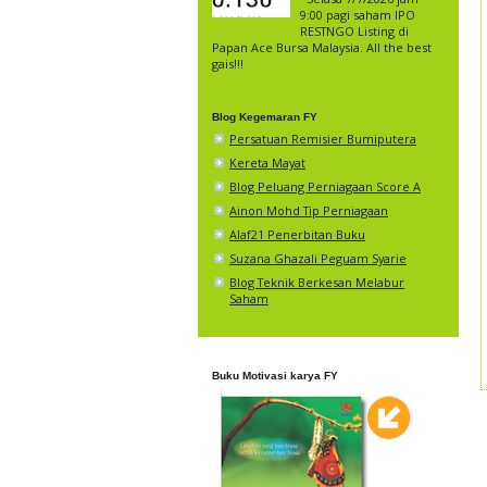
9:00 pagi saham IPO
RESTNGO Listing di
Papan Ace Bursa Malaysia. All the best
gais!!!
Blog Kegemaran FY
Persatuan Remisier Bumiputera
Kereta Mayat
Blog Peluang Perniagaan Score A
Ainon Mohd Tip Perniagaan
Alaf21 Penerbitan Buku
Suzana Ghazali Peguam Syarie
Blog Teknik Berkesan Melabur
Saham
Buku Motivasi karya FY