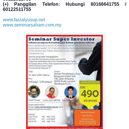
(+) Panggilan Telefon: Hubungi 60166641755 /
60122511755
www.faizalyusup.net
www.seminarsaham.com.my