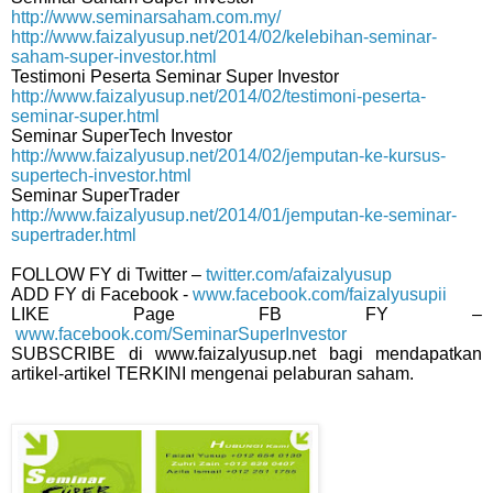
http://www.seminarsaham.com.my/
http://www.faizalyusup.net/2014/02/kelebihan-seminar-
saham-super-investor.html
Testimoni Peserta Seminar Super Investor
http://www.faizalyusup.net/2014/02/testimoni-peserta-
seminar-super.html
Seminar SuperTech Investor
http://www.faizalyusup.net/2014/02/jemputan-ke-kursus-
supertech-investor.html
Seminar SuperTrader
http://www.faizalyusup.net/2014/01/jemputan-ke-seminar-
supertrader.html
FOLLOW FY di Twitter –
twitter.com/afaizalyusup
ADD FY di Facebook -
www.facebook.com/faizalyusupii
LIKE Page FB FY –
www.facebook.com/SeminarSuperInvestor
SUBSCRIBE di www.faizalyusup.net bagi mendapatkan
artikel-artikel TERKINI mengenai pelaburan saham.