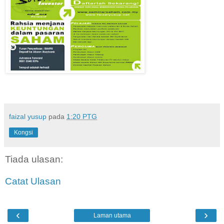
faizal yusup
pada
1:20 PTG
Kongsi
Tiada ulasan:
Catat Ulasan
‹
›
Laman utama