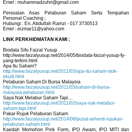
Emel : muhammadzuhri@gmail.com
Persoalan Asas Pelaburan Saham Serta Tempahan
Personal Coaching ;
Hubungi : En. Abdullah Ramzi - 017 3730513
Emel : eizmar11@yahoo.com
LINK PERKHIDMATAN KAMI ;
Biodata Sifu Faizal Yusup
http://www.faizalyusup.net/2014/05/biodata-faizal-yusup-fy-
yang-terkini.html
Apa Itu Saham?
http://www.faizalyusup.net/2011/03/apa-itu-saham-stok-
ekuiti.html
Pelaburan Saham Di Bursa Malaysia
http://www.faizalyusup.net/2011/03/saham-di-bursa-
malaysia-pelaburan.html
Saya Nak Melabur Saham Tapi…
http://www.faizalyusup.net/2011/02/saya-nak-melabur-
saham-tapi.html
Pakar Rujuk Pelaburan Saham
http://www.faizalyusup.net/2014/08/pusat-sehenti-rujukan-
pelaburan-saham.html
Kaedah Momohon Pink Form, IPO Awam, IPO MITI dan