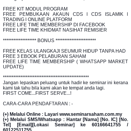
FREE KIT MODUL PROGRAM
FREE PEMBUKAAN AKAUN CDS l CDS ISLAMIK l
TRADING l ONLINE PLATFORM
FREE LIFE TIME MEMBERSHIP DI FACEBOOK
FREE LIFE TIME KHIDMAT NASIHAT REMISIER
******************* BONUS ***********************
FREE KELAS ULANGKAJI SEUMUR HIDUP TANPA HAD
FREE 3 EBOOK PELABURAN SAHAM
FREE LIFE TIME MEMBERSHIP ( WHATSAPP MARKET
UPDATE)
*************************************************
Jangan lepaskan peluang untuk hadir ke seminar ini kerana
kami tak tahu bila kami akan ke tempat anda lagi.
FIRST COME...FIRST SERVE...!
CARA-CARA PENDAFTARAN : -
(+) Melalui Online : Layari www.seminarsaham.com.my
(+) Melalui SMS/Whatsapp : Hantar [Nama] [No. IC] [No.
Tel] [Email][Lokasi Seminar] ke 60166641755 /
60122511755