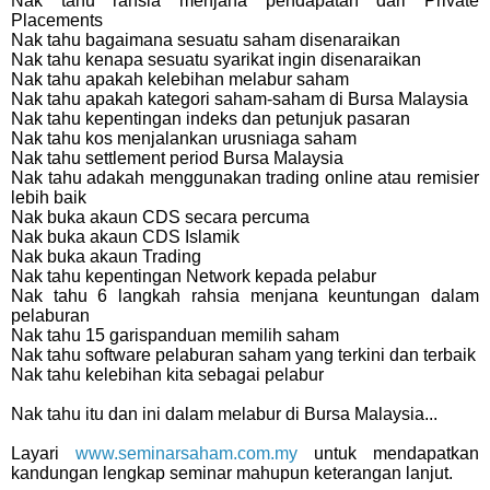
Nak tahu rahsia menjana pendapatan dari Private
Placements
Nak tahu bagaimana sesuatu saham disenaraikan
Nak tahu kenapa sesuatu syarikat ingin disenaraikan
Nak tahu apakah kelebihan melabur saham
Nak tahu apakah kategori saham-saham di Bursa Malaysia
Nak tahu kepentingan indeks dan petunjuk pasaran
Nak tahu kos menjalankan urusniaga saham
Nak tahu settlement period Bursa Malaysia
Nak tahu adakah menggunakan trading online atau remisier
lebih baik
Nak buka akaun CDS secara percuma
Nak buka akaun CDS Islamik
Nak buka akaun Trading
Nak tahu kepentingan Network kepada pelabur
Nak tahu 6 langkah rahsia menjana keuntungan dalam
pelaburan
Nak tahu 15 garispanduan memilih saham
Nak tahu software pelaburan saham yang terkini dan terbaik
Nak tahu kelebihan kita sebagai pelabur
Nak tahu itu dan ini dalam melabur di Bursa Malaysia...
Layari
www.seminarsaham.com.my
untuk mendapatkan
kandungan lengkap seminar mahupun keterangan lanjut.