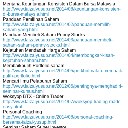
Menjana Keuntungan Konsisten Dalam Bursa Malaysia
http://www.faizalyusup.net/2014/08/keuntungan-konsisten-
di-bursa-malaysia.html
Panduan Pemilihan Saham
http://www.faizalyusup.net/2014/02/panduan-memilih-
saham-yang.html
Panduan Membeli Saham Penny Stocks
http://www.faizalyusup.net/2014/03/panduan-membeli-
saham-saham-penny-stocks.html
Kejatuhan Mendadak Harga Saham
http://www.faizalyusup.net/2014/04/membongkar-kisah-
kejatuhan-saham.html
Membaikpulih Portfolio saham
http://www.faizalyusup.net/2014/05/perkhidmatan-membaik-
pulih-portfolio.html
Mencari Ilmu Pelaburan Saham
http://www.faizalyusup.net/2012/06/pentingnya-menghadiri-
seminar-kursus.html
Woksyop BTX - Online Trader
http://www.faizalyusup.net/2014/07/woksyop-trading-made-
easy.html
Personal Coaching
http://www.faizalyusup.net/2014/08/personal-coaching-
bersama-faizal-yusup.html
Seminar Saham Super Investor