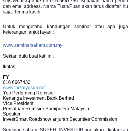
sms/WhatsApp ke no 016-6641755. Sertakan nama penuh
dan emel address. Nama Tuan/Puan akan terus didaftar. Itu
saja. Terima kasih.
Untuk mengetahui kandungan seminar atau apa juga
keterangan lanjut layari ;
www.seminarsaham.com.my
Sekian dulu buat kali ini.
Ikhlas,
FY
016 6667430
www.faizalyusup.net
Yop Performing Remisier
Kenanga Investment Bank Berhad
Vice President
Persatuan Remisier Bumiputera Malaysia
Speaker
InvestSmart Roadshow anjuran Securities Commission
Seminar saham SUPER INVESTOR ini akan dijalankan