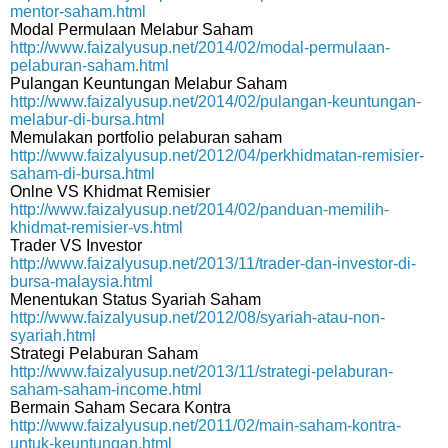
mentor-saham.html
Modal Permulaan Melabur Saham
http://www.faizalyusup.net/2014/02/modal-permulaan-
pelaburan-saham.html
Pulangan Keuntungan Melabur Saham
http://www.faizalyusup.net/2014/02/pulangan-keuntungan-
melabur-di-bursa.html
Memulakan portfolio pelaburan saham
http://www.faizalyusup.net/2012/04/perkhidmatan-remisier-
saham-di-bursa.html
Onlne VS Khidmat Remisier
http://www.faizalyusup.net/2014/02/panduan-memilih-
khidmat-remisier-vs.html
Trader VS Investor
http://www.faizalyusup.net/2013/11/trader-dan-investor-di-
bursa-malaysia.html
Menentukan Status Syariah Saham
http://www.faizalyusup.net/2012/08/syariah-atau-non-
syariah.html
Strategi Pelaburan Saham
http://www.faizalyusup.net/2013/11/strategi-pelaburan-
saham-saham-income.html
Bermain Saham Secara Kontra
http://www.faizalyusup.net/2011/02/main-saham-kontra-
untuk-keuntungan.html