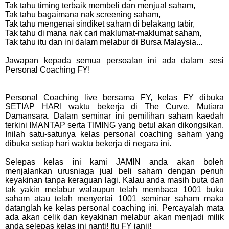
Tak tahu timing terbaik membeli dan menjual saham,
Tak tahu bagaimana nak screening saham,
Tak tahu mengenai sindiket saham di belakang tabir,
Tak tahu di mana nak cari maklumat-maklumat saham,
Tak tahu itu dan ini dalam melabur di Bursa Malaysia...
Jawapan kepada semua persoalan ini ada dalam sesi
Personal Coaching FY!
Personal Coaching live bersama FY, kelas FY dibuka
SETIAP HARI waktu bekerja di The Curve, Mutiara
Damansara. Dalam seminar ini pemilihan saham kaedah
terkini IMANTAP serta TIMING yang betul akan dikongsikan.
Inilah satu-satunya kelas personal coaching saham yang
dibuka setiap hari waktu bekerja di negara ini.
Selepas kelas ini kami JAMIN anda akan boleh
menjalankan urusniaga jual beli saham dengan penuh
keyakinan tanpa keraguan lagi. Kalau anda masih buta dan
tak yakin melabur walaupun telah membaca 1001 buku
saham atau telah menyertai 1001 seminar saham maka
datanglah ke kelas personal coaching ini. Percayalah mata
ada akan celik dan keyakinan melabur akan menjadi milik
anda selepas kelas ini nanti! Itu FY janji!