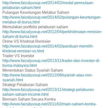
http://www.faizalyusup.net/2014/02/modal-permulaan-
pelaburan-saham.html
Pulangan Keuntungan Melabur Saham
http://www.faizalyusup.net/2014/02/pulangan-keuntungan-
melabur-di-bursa.html
Memulakan portfolio pelaburan saham
http://www.faizalyusup.net/2012/04/perkhidmatan-remisier-
saham-di-bursa.html
Onlne VS Khidmat Remisier
http://www.faizalyusup.net/2014/02/panduan-memilih-
khidmat-remisier-vs.html
Trader VS Investor
http://www.faizalyusup.net/2013/11/trader-dan-investor-di-
bursa-malaysia.html
Menentukan Status Syariah Saham
http://www.faizalyusup.net/2012/08/syariah-atau-non-
syariah.html
Strategi Pelaburan Saham
http://www.faizalyusup.net/2013/11/strategi-pelaburan-
saham-saham-income.html
Bermain Saham Secara Kontra
http://www.faizalyusup.net/2011/02/main-saham-kontra-