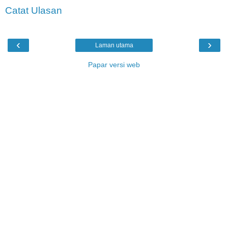
Catat Ulasan
‹
›
Laman utama
Papar versi web