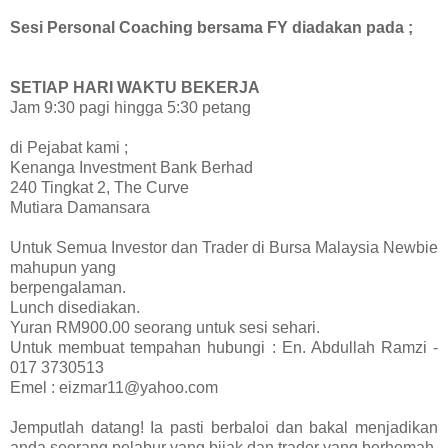
Sesi Personal Coaching bersama FY diadakan pada ;
SETIAP HARI WAKTU BEKERJA
Jam 9:30 pagi hingga 5:30 petang
di Pejabat kami ;
Kenanga Investment Bank Berhad
240 Tingkat 2, The Curve
Mutiara Damansara
Untuk Semua Investor dan Trader di Bursa Malaysia Newbie
mahupun yang
berpengalaman.
Lunch disediakan.
Yuran RM900.00 seorang untuk sesi sehari.
Untuk membuat tempahan hubungi : En. Abdullah Ramzi -
017 3730513
Emel : eizmar11@yahoo.com
Jemputlah datang! Ia pasti berbaloi dan bakal menjadikan
anda seorang pelabur yang bijak dan trader yang berhemah.