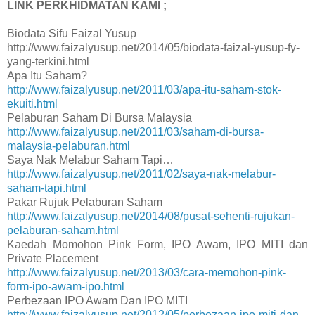
LINK PERKHIDMATAN KAMI ;
Biodata Sifu Faizal Yusup
http://www.faizalyusup.net/2014/05/biodata-faizal-yusup-fy-
yang-terkini.html
Apa Itu Saham?
http://www.faizalyusup.net/2011/03/apa-itu-saham-stok-
ekuiti.html
Pelaburan Saham Di Bursa Malaysia
http://www.faizalyusup.net/2011/03/saham-di-bursa-
malaysia-pelaburan.html
Saya Nak Melabur Saham Tapi…
http://www.faizalyusup.net/2011/02/saya-nak-melabur-
saham-tapi.html
Pakar Rujuk Pelaburan Saham
http://www.faizalyusup.net/2014/08/pusat-sehenti-rujukan-
pelaburan-saham.html
Kaedah Momohon Pink Form, IPO Awam, IPO MITI dan
Private Placement
http://www.faizalyusup.net/2013/03/cara-memohon-pink-
form-ipo-awam-ipo.html
Perbezaan IPO Awam Dan IPO MITI
http://www.faizalyusup.net/2012/05/perbezaan-ipo-miti-dan-