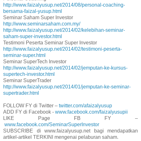
http://www.faizalyusup.net/2014/08/personal-coaching-
bersama-faizal-yusup.html
Seminar Saham Super Investor
http://www.seminarsaham.com.my/
http://www.faizalyusup.net/2014/02/kelebihan-seminar-
saham-super-investor.html
Testimoni Peserta Seminar Super Investor
http://www.faizalyusup.net/2014/02/testimoni-peserta-
seminar-super.html
Seminar SuperTech Investor
http://www.faizalyusup.net/2014/02/jemputan-ke-kursus-
supertech-investor.html
Seminar SuperTrader
http://www.faizalyusup.net/2014/01/jemputan-ke-seminar-
supertrader.html
FOLLOW FY di Twitter –
twitter.com/afaizalyusup
ADD FY di Facebook -
www.facebook.com/faizalyusupii
LIKE Page FB FY –
www.facebook.com/SeminarSuperInvestor
SUBSCRIBE di www.faizalyusup.net bagi mendapatkan
artikel-artikel TERKINI mengenai pelaburan saham.