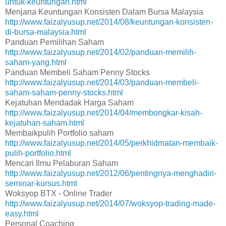
untuk-keuntungan.html
Menjana Keuntungan Konsisten Dalam Bursa Malaysia
http://www.faizalyusup.net/2014/08/keuntungan-konsisten-
di-bursa-malaysia.html
Panduan Pemilihan Saham
http://www.faizalyusup.net/2014/02/panduan-memilih-
saham-yang.html
Panduan Membeli Saham Penny Stocks
http://www.faizalyusup.net/2014/03/panduan-membeli-
saham-saham-penny-stocks.html
Kejatuhan Mendadak Harga Saham
http://www.faizalyusup.net/2014/04/membongkar-kisah-
kejatuhan-saham.html
Membaikpulih Portfolio saham
http://www.faizalyusup.net/2014/05/perkhidmatan-membaik-
pulih-portfolio.html
Mencari Ilmu Pelaburan Saham
http://www.faizalyusup.net/2012/06/pentingnya-menghadiri-
seminar-kursus.html
Woksyop BTX - Online Trader
http://www.faizalyusup.net/2014/07/woksyop-trading-made-
easy.html
Personal Coaching