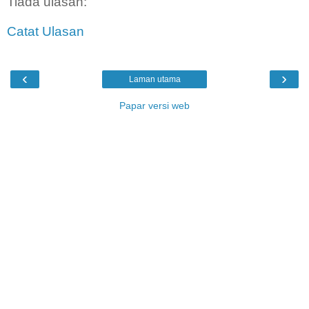
Tiada ulasan:
Catat Ulasan
‹
›
Laman utama
Papar versi web