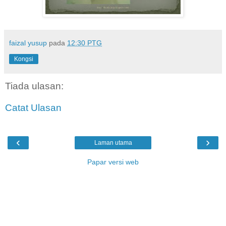
faizal yusup
pada
12:30 PTG
Kongsi
Tiada ulasan:
Catat Ulasan
‹
›
Laman utama
Papar versi web